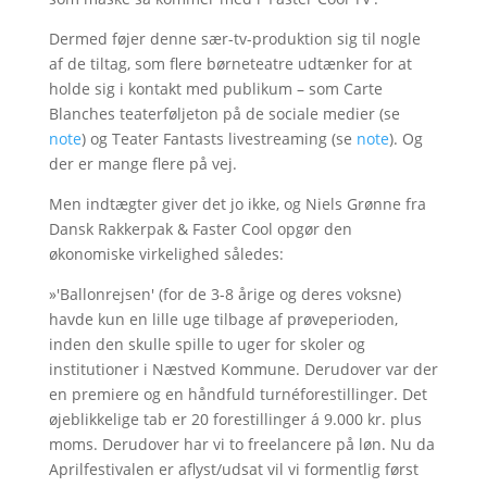
Dermed føjer denne sær-tv-produktion sig til nogle
af de tiltag, som flere børneteatre udtænker for at
holde sig i kontakt med publikum – som Carte
Blanches teaterføljeton på de sociale medier (se
note
) og Teater Fantasts livestreaming (se
note
). Og
der er mange flere på vej.
Men indtægter giver det jo ikke, og Niels Grønne fra
Dansk Rakkerpak & Faster Cool opgør den
økonomiske virkelighed således:
»'Ballonrejsen' (for de 3-8 årige og deres voksne)
havde kun en lille uge tilbage af prøveperioden,
inden den skulle spille to uger for skoler og
institutioner i Næstved Kommune. Derudover var der
en premiere og en håndfuld turnéforestillinger. Det
øjeblikkelige tab er 20 forestillinger á 9.000 kr. plus
moms. Derudover har vi to freelancere på løn. Nu da
Aprilfestivalen er aflyst/udsat vil vi formentlig først