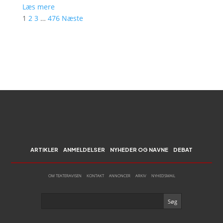
Læs mere
1
2
3
…
476
Næste
ARTIKLER
ANMELDELSER
NYHEDER OG NAVNE
DEBAT
OM TEATERAVISEN
KONTAKT
ANNONCER
ARKIV
NYHEDSMAIL