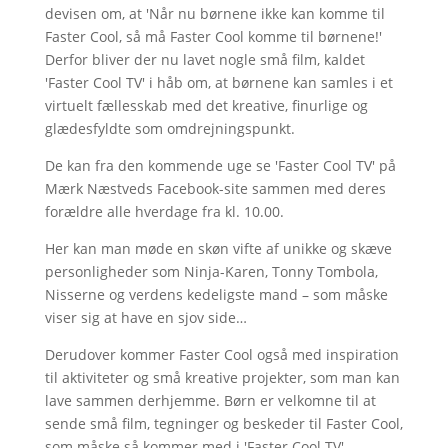
devisen om, at 'Når nu børnene ikke kan komme til
Faster Cool, så må Faster Cool komme til børnene!'
Derfor bliver der nu lavet nogle små film, kaldet
'Faster Cool TV' i håb om, at børnene kan samles i et
virtuelt fællesskab med det kreative, finurlige og
glædesfyldte som omdrejningspunkt.
De kan fra den kommende uge se 'Faster Cool TV' på
Mærk Næstveds Facebook-site sammen med deres
forældre alle hverdage fra kl. 10.00.
Her kan man møde en skøn vifte af unikke og skæve
personligheder som Ninja-Karen, Tonny Tombola,
Nisserne og verdens kedeligste mand – som måske
viser sig at have en sjov side…
Derudover kommer Faster Cool også med inspiration
til aktiviteter og små kreative projekter, som man kan
lave sammen derhjemme. Børn er velkomne til at
sende små film, tegninger og beskeder til Faster Cool,
som måske så kommer med i 'Faster Cool TV'.