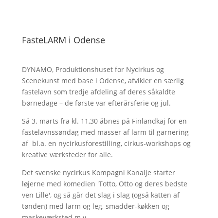
FasteLARM i Odense
DYNAMO, Produktionshuset for Nycirkus og
Scenekunst med base i Odense, afvikler en særlig
fastelavn som tredje afdeling af deres såkaldte
børnedage – de første var efterårsferie og jul.
Så 3. marts fra kl. 11,30 åbnes på Finlandkaj for en
fastelavnssøndag med masser af larm til garnering
af bl.a. en nycirkusforestilling, cirkus-workshops og
kreative værksteder for alle.
Det svenske nycirkus Kompagni Kanalje starter
løjerne med komedien 'Totto, Otto og deres bedste
ven Lille', og så går det slag i slag (også katten af
tønden) med larm og leg, smadder-køkken og
maskeværksted m.v.