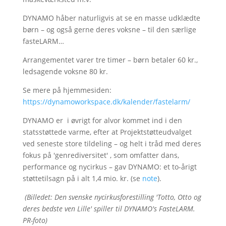
DYNAMO håber naturligvis at se en masse udklædte
børn – og også gerne deres voksne – til den særlige
fasteLARM…
Arrangementet varer tre timer – børn betaler 60 kr.,
ledsagende voksne 80 kr.
Se mere på hjemmesiden:
https://dynamoworkspace.dk/kalender/fastelarm/
DYNAMO er i øvrigt for alvor kommet ind i den
statsstøttede varme, efter at Projektstøtteudvalget
ved seneste store tildeling – og helt i tråd med deres
fokus på 'genrediversitet' , som omfatter dans,
performance og nycirkus – gav DYNAMO: et to-årigt
støttetilsagn på i alt 1,4 mio. kr. (se
note
).
(Billedet: Den svenske nycirkusforestilling 'Totto, Otto og
deres bedste ven Lille' spiller til DYNAMO's FasteLARM.
PR-foto)