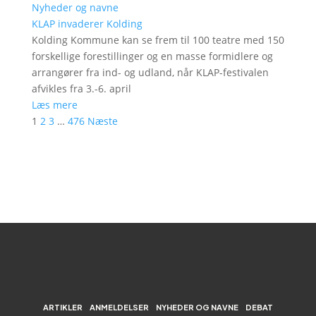
Nyheder og navne
KLAP invaderer Kolding
Kolding Kommune kan se frem til 100 teatre med 150
forskellige forestillinger og en masse formidlere og
arrangører fra ind- og udland, når KLAP-festivalen
afvikles fra 3.-6. april
Læs mere
1
2
3
…
476
Næste
ARTIKLER
ANMELDELSER
NYHEDER OG NAVNE
DEBAT