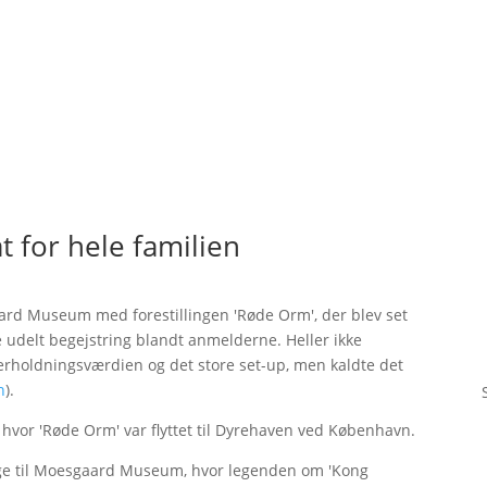
t for hele familien
gaard Museum med forestillingen 'Røde Orm', der blev set
e udelt begejstring blandt anmelderne. Heller ikke
rholdningsværdien og det store set-up, men kaldte det
n
).
, hvor 'Røde Orm' var flyttet til Dyrehaven ved København.
age til Moesgaard Museum, hvor legenden om 'Kong