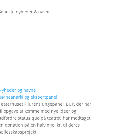
Seneste nyheder & navne
Nyheder og navne
Børneanarki og ekspertpanel
Teaterhuset Filurens ungepanel, BUP, der har
til opgave at komme med nye ideer og
udfordre status quo på teatret, har modtaget
en donation på en halv mio. kr. til deres
fællesskabsprojekt