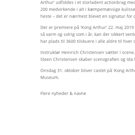
Arthur' udfoldes i et storladent actionbrag 
200 medvirkende i alt i kæmpemæssige kuliss
heste – det er nærmest blevet en signatur for 
Der er premiere på 'Kong Arthur' 22. maj 2019 o
så varm og solrig som i år, kan der sikkert ve
har plads til 3600 tilskuere i alle aldre til hver
Instruktør Heinrich Christensen sætter i scen
Steen Christensen skaber scenografien og Ida M
Onsdag 31. oktober bliver castet på 'Kong Arth
Museum.
Flere nyheder & navne