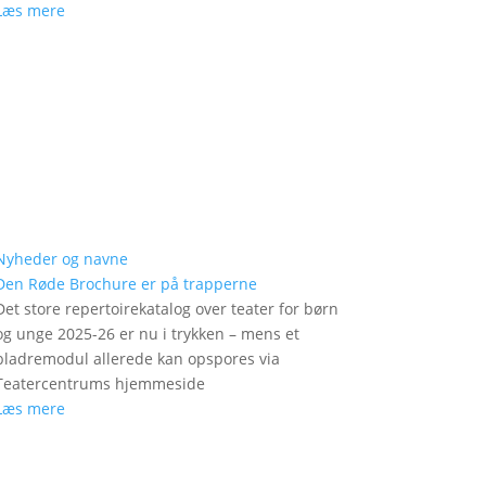
Læs mere
Nyheder og navne
Den Røde Brochure er på trapperne
Det store repertoirekatalog over teater for børn
og unge 2025-26 er nu i trykken – mens et
bladremodul allerede kan opspores via
Teatercentrums hjemmeside
Læs mere