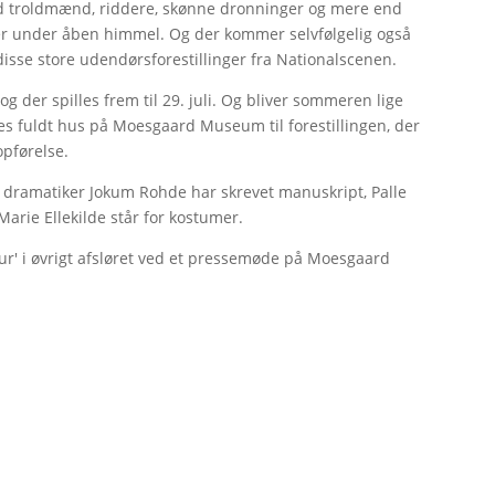
med troldmænd, riddere, skønne dronninger og mere end
er under åben himmel. Og der kommer selvfølgelig også
disse store udendørsforestillinger fra Nationalscenen.
g der spilles frem til 29. juli. Og bliver sommeren lige
ntes fuldt hus på Moesgaard Museum til forestillingen, der
 opførelse.
e, dramatiker Jokum Rohde har skrevet manuskript, Palle
arie Ellekilde står for kostumer.
ur' i øvrigt afsløret ved et pressemøde på Moesgaard