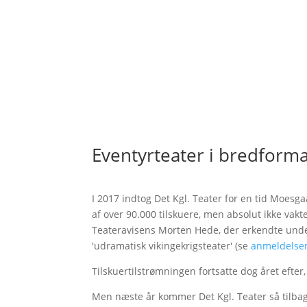
Eventyrteater i bredforma
I 2017 indtog Det Kgl. Teater for en tid Moes
af over 90.000 tilskuere, men absolut ikke vakt
Teateravisens Morten Hede, der erkendte unde
'udramatisk vikingekrigsteater' (se
anmeldelse
Tilskuertilstrømningen fortsatte dog året efter
Men næste år kommer Det Kgl. Teater så tilb