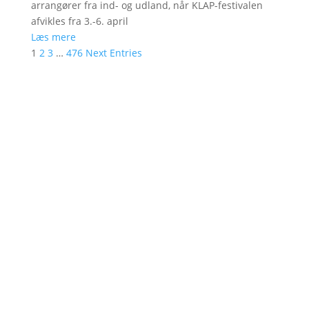
arrangører fra ind- og udland, når KLAP-festivalen
afvikles fra 3.-6. april
Læs mere
1
2
3
…
476
Next Entries