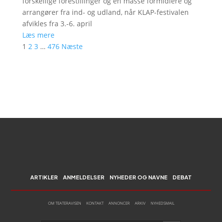
forskellige forestillinger og en masse formidlere og
arrangører fra ind- og udland, når KLAP-festivalen
afvikles fra 3.-6. april
Læs mere
1
2
3
…
476
Næste
ARTIKLER
ANMELDELSER
NYHEDER OG NAVNE
DEBAT
OM TEATERAVISEN
KONTAKT
ANNONCER
ARKIV
NYHEDSMAIL