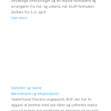
forskellige forestillinger og en masse formidlere og
arrangører fra ind- og udland, når KLAP-festivalen
afvikles fra 3.-6. april
Læs mere
Nyheder og navne
Børneanarki og ekspertpanel
Teaterhuset Filurens ungepanel, BUP, der har til
opgave at komme med nye ideer og udfordre status
quo på teatret, har modtaget en donation på en halv