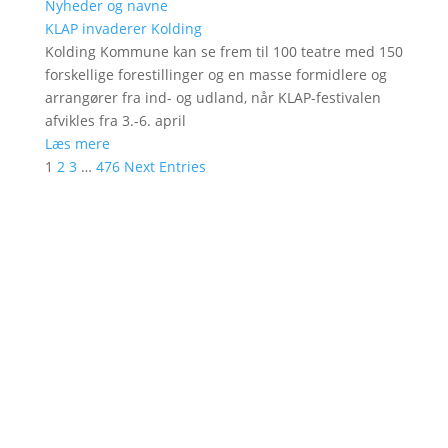
Nyheder og navne
KLAP invaderer Kolding
Kolding Kommune kan se frem til 100 teatre med 150
forskellige forestillinger og en masse formidlere og
arrangører fra ind- og udland, når KLAP-festivalen
afvikles fra 3.-6. april
Læs mere
1
2
3
…
476
Next Entries