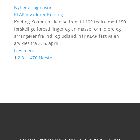
Nyheder og navne
KLAP invaderer Kolding
Kolding Kommune kan se frem til 100 teatre med 150
forskellige forestillinger og en masse formidlere og
arrangører fra ind- og udland, når KLAP-festivalen
afvikles fra 3.-6. april
Læs mere
1
2
3
…
476
Næste
ARTIKLER
ANMELDELSER
NYHEDER OG NAVNE
DEBAT