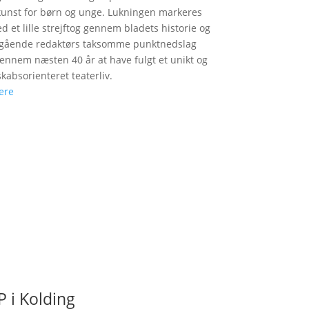
unst for børn og unge. Lukningen markeres
d et lille strejftog gennem bladets historie og
fgående redaktørs taksomme punktnedslag
gennem næsten 40 år at have fulgt et unikt og
skabsorienteret teaterliv.
ere
 i Kolding