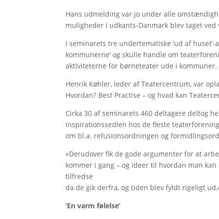
Hans udmelding var jo under alle omstændighe
muligheder i udkants-Danmark blev taget ved 
I seminarets tre undertematiske ’ud af huset’-
kommunerne’ og skulle handle om teaterforenin
aktiviteterne for børneteater ude i kommuner.
Henrik Køhler, leder af Teatercentrum, var opl
Hvordan? Best Practise – og hvad kan Teaterce
Cirka 30 af seminarets 460 deltagere deltog her 
inspirationssedlen hos de fleste teaterforening
om bl.a. refusionsordningen og formidlingso
»Derudover fik de gode argumenter for at ar
kommer i gang – og ideer til hvordan man kan in
tilfredse
da de gik derfra, og tiden blev fyldt rigeligt ud
’En varm følelse’