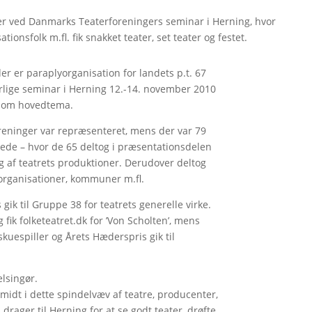
er ved Danmarks Teaterforeningers seminar i Herning, hvor
ionsfolk m.fl. fik snakket teater, set teater og festet.
r er paraplyorganisation for landets p.t. 67
 årlige seminar i Herning 12.-14. november 2010
 som hovedtema.
oreninger var repræsenteret, mens der var 79
stede – hvor de 65 deltog i præsentationsdelen
 af teatrets produktioner. Derudover deltog
 organisationer, kommuner m.fl.
 gik til Gruppe 38 for teatrets generelle virke.
 fik folketeatret.dk for ’Von Scholten’, mens
uespiller og Årets Hæderspris gik til
lsingør.
 midt i dette spindelvæv af teatre, producenter,
drager til Herning for at se godt teater, drøfte