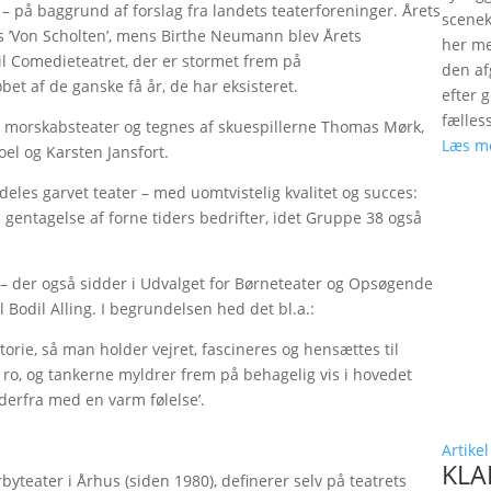
e – på baggrund af forslag fra landets teaterforeninger. Årets
scenek
ts ’Von Scholten’, mens Birthe Neumann blev Årets
her me
il Comedieteatret, der er stormet frem på
den a
et af de ganske få år, de har eksisteret.
efter 
fælles
g morskabsteater og tegnes af skuespillerne Thomas Mørk,
Læs m
oel og Karsten Jansfort.
rdeles garvet teater – med uomtvistelig kvalitet og succes:
n gentagelse af forne tiders bedrifter, idet Gruppe 38 også
– der også sidder i Udvalget for Børneteater og Opsøgende
 Bodil Alling. I begrundelsen hed det bl.a.:
istorie, så man holder vejret, fascineres og hensættes til
g ro, og tankerne myldrer frem på behagelig vis i hovedet
 derfra med en varm følelse’.
Artikel
KLAP
orbyteater i Århus (siden 1980), definerer selv på teatrets