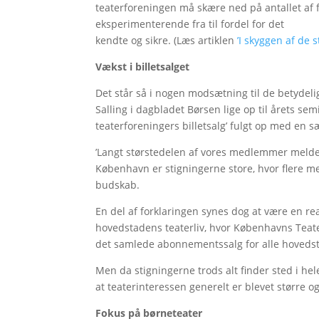
teaterforeningen må skære ned på antallet af fo
eksperimenterende fra til fordel for det
kendte og sikre. (Læs artiklen
’I skyggen af de s
Vækst i billetsalget
Det står så i nogen modsætning til de betydeli
Salling i dagbladet Børsen lige op til årets sem
teaterforeningers billetsalg’ fulgt op med en 
’Langt størstedelen af vores medlemmer melde
København er stigningerne store, hvor flere mel
budskab.
En del af forklaringen synes dog at være en r
hovedstadens teaterliv, hvor Københavns Teate
det samlede abonnementssalg for alle hovedst
Men da stigningerne trods alt finder sted i hel
at teaterinteressen generelt er blevet større 
Fokus på børneteater