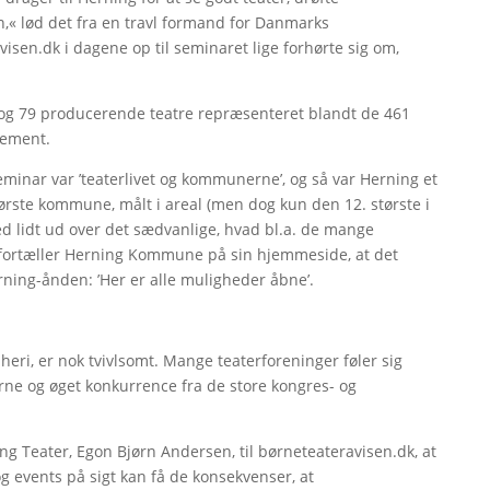
,« lød det fra en travl formand for Danmarks
visen.dk i dagene op til seminaret lige forhørte sig om,
r og 79 producerende teatre repræsenteret blandt de 461
ngement.
inar var ’teaterlivet og kommunerne’, og så var Herning et
ørste kommune, målt i areal (men dog kun den 12. største i
d lidt ud over det sædvanlige, hvad bl.a. de mange
å fortæller Herning Kommune på sin hjemmeside, at det
erning-ånden: ’Her er alle muligheder åbne’.
eri, er nok tvivlsomt. Mange teaterforeninger føler sig
ne og øget konkurrence fra de store kongres- og
ng Teater, Egon Bjørn Andersen, til børneteateravisen.dk, at
 events på sigt kan få de konsekvenser, at