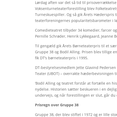
Lørdag aften var det så tid til prisoverrækkels
Voksenturneteaterforestilling blev Folketeatre
Turneskuespiller. Og så gik Årets Hæderspris t
teaterforeningernes popularitetsbarometer i løb
Comedieteatret tilbyder 34 komedier, farcer o
Pernille Schrøder, Henrik Lykkegaard, Jeanne B
Til gengæld gik Årets Børneteaterpris til et sæ
Gruppe 38 og Bodil Alling. Prisen blev tillige e
fik DT’s børneteaterpris i 1995.
DT-bestyrelsesmedlem Jette Glavind Pedersen 
Teater (UBOT) – overrakte hæderbevisningen til
’Bodil Alling og teatret forstår at fortælle en h
nydelse. Historien sætter beskueren i en dejli
undervejs, og når forestillingen er slut, går du
Prisregn over Gruppe 38
Gruppe 38, der blev stiftet i 1972 og er lille st