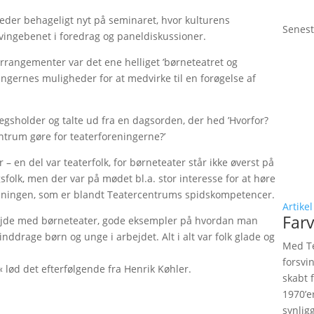
der behageligt nyt på seminaret, hvor kulturens
Senest
vingebenet i foredrag og paneldiskussioner.
arrangementer var det ene helliget ’børneteatret og
gernes muligheder for at medvirke til en forøgelse af
ægsholder og talte ud fra en dagsorden, der hed ’Hvorfor?
ntrum gøre for teaterforeningerne?’
– en del var teaterfolk, for børneteater står ikke øverst på
sfolk, men der var på mødet bl.a. stor interesse for at høre
rdningen, som er blandt Teatercentrums spidskompetencer.
Artikel
Farv
bejde med børneteater, gode eksempler på hvordan man
ddrage børn og unge i arbejdet. Alt i alt var folk glade og
Med Te
forsvi
,« lød det efterfølgende fra Henrik Køhler.
skabt 
1970’e
synlig