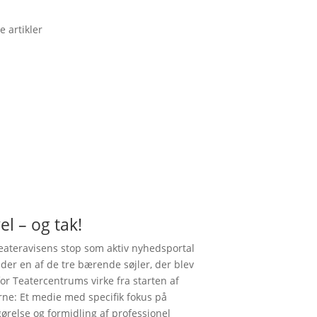
e artikler
el – og tak!
ateravisens stop som aktiv nyhedsportal
nder en af de tre bærende søjler, der blev
for Teatercentrums virke fra starten af
rne: Et medie med specifik fokus på
gørelse og formidling af professionel