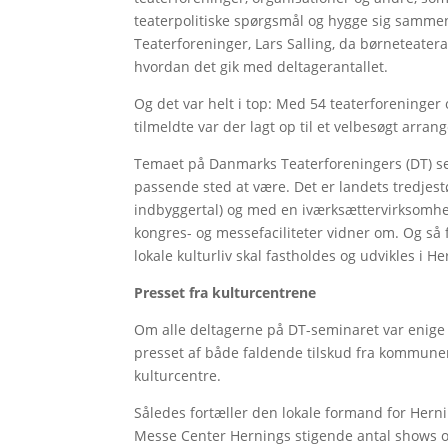
teaterpolitiske spørgsmål og hygge sig sammen
Teaterforeninger, Lars Salling, da børneteatera
hvordan det gik med deltagerantallet.
Og det var helt i top: Med 54 teaterforeninge
tilmeldte var der lagt op til et velbesøgt arra
Temaet på Danmarks Teaterforeningers (DT) sem
passende sted at være. Det er landets tredjest
indbyggertal) og med en iværksættervirksomhe
kongres- og messefaciliteter vidner om. Og s
lokale kulturliv skal fastholdes og udvikles i H
Presset fra kulturcentrene
Om alle deltagerne på DT-seminaret var enige h
presset af både faldende tilskud fra kommuner
kulturcentre.
Således fortæller den lokale formand for Herni
Messe Center Hernings stigende antal shows og