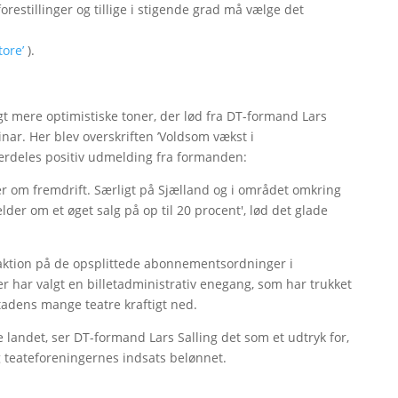
restillinger og tillige i stigende grad må vælge det
tore’
).
gt mere optimistiske toner, der lød fra DT-formand Lars
inar. Her blev overskriften ’Voldsom vækst i
særdeles positiv udmelding fra formanden:
r om fremdrift. Særligt på Sjælland og i området omkring
der om et øget salg på op til 20 procent', lød det glade
eaktion på de opsplittede abonnementsordninger i
r har valgt en billetadministrativ enegang, som har trukket
adens mange teatre kraftigt ned.
e landet, ser DT-formand Lars Salling det som et udtryk for,
og teateforeningernes indsats belønnet.