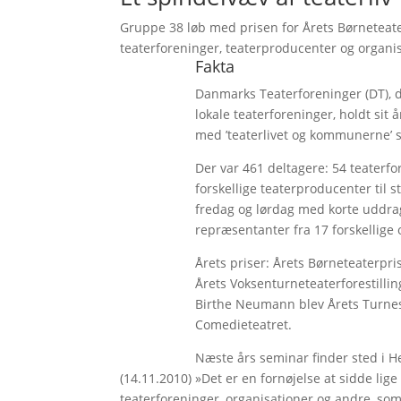
Gruppe 38 løb med prisen for Årets Børneteat
teaterforeninger, teaterproducenter og organisat
Fakta
Danmarks Teaterforeninger (DT), de
lokale teaterforeninger, holdt sit
med ’teaterlivet og kommunerne’
Der var 461 deltagere: 54 teaterf
forskellige teaterproducenter til 
fredag og lørdag med korte uddrag
repræsentanter fra 17 forskellige
Årets priser: Årets Børneteaterpris
Årets Voksenturneteaterforestilling
Birthe Neumann blev Årets Turnesk
Comedieteatret.
Næste års seminar finder sted i He
(14.11.2010) »Det er en fornøjelse at sidde lige
teaterforeninger, organisationer og andre, som 