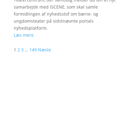
samarbejde med ISCENE, som skal samle
formidlingen af nyhedsstof om børne- og
ungdomsteater på sidstnævnte portals
nyhedsplatform.
Læs mere
1
2
3
…
149
Næste