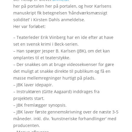
her på portalen her på portalen, og hvor Karlsens
manuskript fik betegnelsen ’håndværksmæssigt
soliditet’ i Kirsten Dahls anmeldelse.
Her var forløbet:
– Teaterleder Erik Viinberg har en ide efter at have
set en svensk krimi i Beck-serien.
– Han spørger Jesper B. Karlsen (JBK), om det kan
omplantes til et teaterstykke.
– Der snakkes om at bruge videosekvenser for gøre
det muligt at snakke direkte til publikum og få en
masse mellemregninger hurtigt på plads.
– JBK laver idepapir.
– Instruktøren (Gitte Aagaard) inddrages fra
projektets start.
– JBK fremlægger synopsis.
– JBK laver første gennemskrivning over de næste 3-5
måneder. inkl. div. ’kunstneriske forhandlinger’ med
producenten.