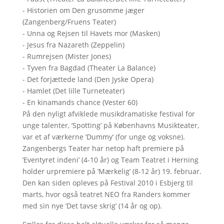
- Historien om Den grusomme jæger
(Zangenberg/Fruens Teater)
- Unna og Rejsen til Havets mor (Masken)
- Jesus fra Nazareth (Zeppelin)
- Rumrejsen (Mister Jones)
- Tyven fra Bagdad (Theater La Balance)
- Det forjættede land (Den Jyske Opera)
- Hamlet (Det lille Turneteater)
- En kinamands chance (Vester 60)
På den nyligt afviklede musikdramatiske festival for
unge talenter, ’Spotting’ på Københavns Musikteater,
var et af værkerne ’Dummy’ (for unge og voksne).
Zangenbergs Teater har netop haft premiere på
’Eventyret indeni’ (4-10 år) og Team Teatret i Herning
holder urpremiere på ’Mærkelig’ (8-12 år) 19. februar.
Den kan siden opleves på Festival 2010 i Esbjerg til
marts, hvor også teatret NEO fra Randers kommer
med sin nye ’Det tavse skrig’ (14 år og op).