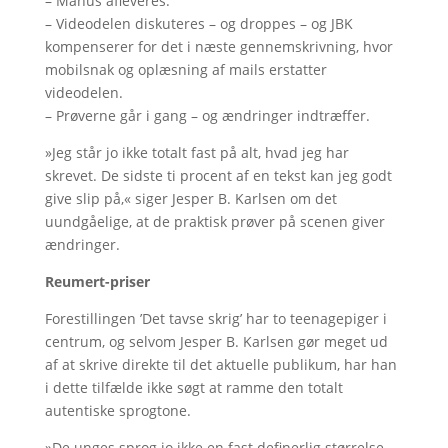
– Manus afleveres.
– Videodelen diskuteres – og droppes – og JBK
kompenserer for det i næste gennemskrivning, hvor
mobilsnak og oplæsning af mails erstatter
videodelen.
– Prøverne går i gang – og ændringer indtræffer.
»Jeg står jo ikke totalt fast på alt, hvad jeg har
skrevet. De sidste ti procent af en tekst kan jeg godt
give slip på,« siger Jesper B. Karlsen om det
uundgåelige, at de praktisk prøver på scenen giver
ændringer.
Reumert-priser
Forestillingen ’Det tavse skrig’ har to teenagepiger i
centrum, og selvom Jesper B. Karlsen gør meget ud
af at skrive direkte til det aktuelle publikum, har han
i dette tilfælde ikke søgt at ramme den totalt
autentiske sprogtone.
»De unges sprog jo ikke en fast definerlig størrelse,