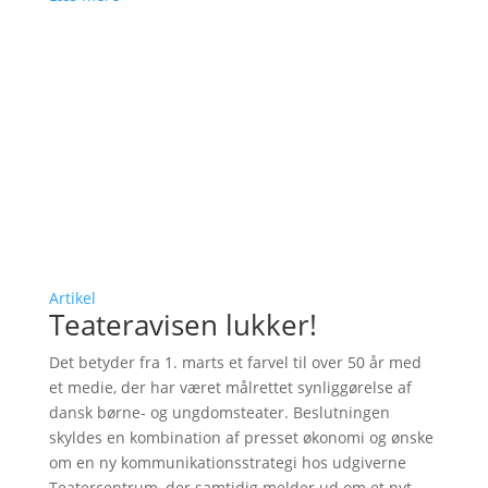
Artikel
Teateravisen lukker!
Det betyder fra 1. marts et farvel til over 50 år med
et medie, der har været målrettet synliggørelse af
dansk børne- og ungdomsteater. Beslutningen
skyldes en kombination af presset økonomi og ønske
om en ny kommunikationsstrategi hos udgiverne
Teatercentrum, der samtidig melder ud om et nyt