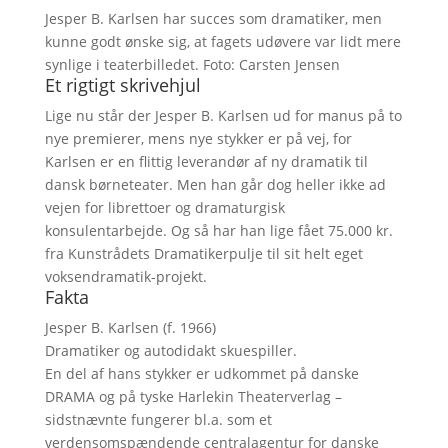
Jesper B. Karlsen har succes som dramatiker, men
kunne godt ønske sig, at fagets udøvere var lidt mere
synlige i teaterbilledet. Foto: Carsten Jensen
Et rigtigt skrivehjul
Lige nu står der Jesper B. Karlsen ud for manus på to
nye premierer, mens nye stykker er på vej, for
Karlsen er en flittig leverandør af ny dramatik til
dansk børneteater. Men han går dog heller ikke ad
vejen for librettoer og dramaturgisk
konsulentarbejde. Og så har han lige fået 75.000 kr.
fra Kunstrådets Dramatikerpulje til sit helt eget
voksendramatik-projekt.
Fakta
Jesper B. Karlsen (f. 1966)
Dramatiker og autodidakt skuespiller.
En del af hans stykker er udkommet på danske
DRAMA og på tyske Harlekin Theaterverlag –
sidstnævnte fungerer bl.a. som et
verdensomspændende centralagentur for danske