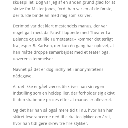
skuespillet. Dog var jeg af en anden grund glad for at
skrive for Mister Jones, fordi han var en af de første,
der turde binde an med mig som skriver.
Derimod var det klart mestendels manus, der var
noget galt med, da ’Faust’ floppede med Theater La
Balance og Det lille Turneteater,« kommer det ærligt
fra Jesper B. Karlsen, der kun én gang har oplevet, at
han måtte droppe samarbejdet med et teater pga.
uoverensstemmelser.
Navnet på det er dog indhyllet i anonymitetens
nådegave…
At det ikke er gået værre, tilskriver han sin egen
indstilling som en holdspiller, der forholder sig aktivt
til den skabende proces efter at manus er afleveret.
Og det har han så også mere tid til nu, hvor han har
skåret leverancerne ned til cirka to stykker om året,
hvor han tidligere skrev tre-fire stykker.