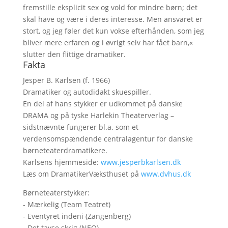
fremstille eksplicit sex og vold for mindre børn; det
skal have og være i deres interesse. Men ansvaret er
stort, og jeg føler det kun vokse efterhånden, som jeg
bliver mere erfaren og i øvrigt selv har fået barn,«
slutter den flittige dramatiker.
Fakta
Jesper B. Karlsen (f. 1966)
Dramatiker og autodidakt skuespiller.
En del af hans stykker er udkommet på danske
DRAMA og på tyske Harlekin Theaterverlag –
sidstnævnte fungerer bl.a. som et
verdensomspændende centralagentur for danske
børneteaterdramatikere.
Karlsens hjemmeside:
www.jesperbkarlsen.dk
Læs om DramatikerVæksthuset på
www.dvhus.dk
Børneteaterstykker:
- Mærkelig (Team Teatret)
- Eventyret indeni (Zangenberg)
- Det tavse skrig (NEO)