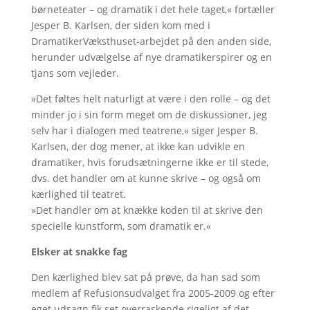
børneteater – og dramatik i det hele taget,« fortæller
Jesper B. Karlsen, der siden kom med i
DramatikerVæksthuset-arbejdet på den anden side,
herunder udvælgelse af nye dramatikerspirer og en
tjans som vejleder.
»Det føltes helt naturligt at være i den rolle – og det
minder jo i sin form meget om de diskussioner, jeg
selv har i dialogen med teatrene,« siger Jesper B.
Karlsen, der dog mener, at ikke kan udvikle en
dramatiker, hvis forudsætningerne ikke er til stede,
dvs. det handler om at kunne skrive – og også om
kærlighed til teatret.
»Det handler om at knække koden til at skrive den
specielle kunstform, som dramatik er.«
Elsker at snakke fag
Den kærlighed blev sat på prøve, da han sad som
medlem af Refusionsudvalget fra 2005-2009 og efter
eget udsagn fik set overraskende rigeligt af det