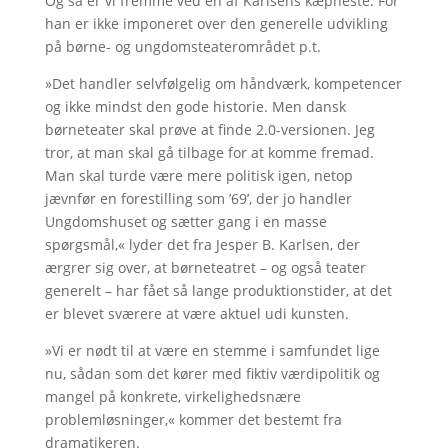
Og så er vi fremme ved en af Karlsens kæpheste. For
han er ikke imponeret over den generelle udvikling
på børne- og ungdomsteaterområdet p.t.
»Det handler selvfølgelig om håndværk, kompetencer
og ikke mindst den gode historie. Men dansk
børneteater skal prøve at finde 2.0-versionen. Jeg
tror, at man skal gå tilbage for at komme fremad.
Man skal turde være mere politisk igen, netop
jævnfør en forestilling som ’69’, der jo handler
Ungdomshuset og sætter gang i en masse
spørgsmål,« lyder det fra Jesper B. Karlsen, der
ærgrer sig over, at børneteatret – og også teater
generelt – har fået så lange produktionstider, at det
er blevet sværere at være aktuel udi kunsten.
»Vi er nødt til at være en stemme i samfundet lige
nu, sådan som det kører med fiktiv værdipolitik og
mangel på konkrete, virkelighedsnære
problemløsninger,« kommer det bestemt fra
dramatikeren.