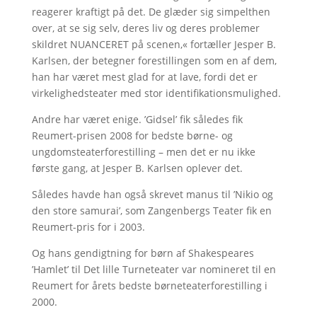
reagerer kraftigt på det. De glæder sig simpelthen
over, at se sig selv, deres liv og deres problemer
skildret NUANCERET på scenen,« fortæller Jesper B.
Karlsen, der betegner forestillingen som en af dem,
han har været mest glad for at lave, fordi det er
virkelighedsteater med stor identifikationsmulighed.
Andre har været enige. ’Gidsel’ fik således fik
Reumert-prisen 2008 for bedste børne- og
ungdomsteaterforestilling – men det er nu ikke
første gang, at Jesper B. Karlsen oplever det.
Således havde han også skrevet manus til ’Nikio og
den store samurai’, som Zangenbergs Teater fik en
Reumert-pris for i 2003.
Og hans gendigtning for børn af Shakespeares
’Hamlet’ til Det lille Turneteater var nomineret til en
Reumert for årets bedste børneteaterforestilling i
2000.