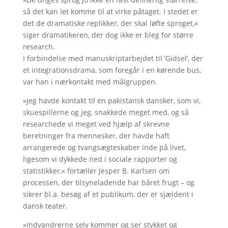
så det kan let komme til at virke påtaget. I stedet er
det de dramatiske replikker, der skal løfte sproget,«
siger dramatikeren, der dog ikke er bleg for større
research.
I forbindelse med manuskriptarbejdet til ’Gidsel’, der
et integrationsdrama, som foregår i en kørende bus,
var han i nærkontakt med målgruppen.
»Jeg havde kontakt til en pakistansk dansker, som vi,
skuespillerne og jeg, snakkede meget med, og så
researchede vi meget ved hjælp af skrevne
beretninger fra mennesker, der havde haft
arrangerede og tvangsægteskaber inde på livet,
ligesom vi dykkede ned i sociale rapporter og
statistikker,« fortæller Jesper B. Karlsen om
processen, der tilsyneladende har båret frugt – og
sikrer bl.a. besøg af et publikum, der er sjældent i
dansk teater.
»Indvandrerne selv kommer og ser stykket og