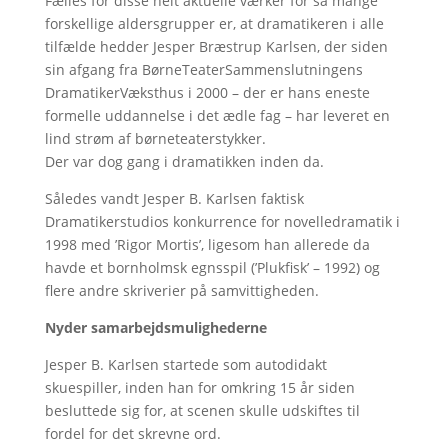
Fælles for disse helt aktuelle værker for så mange
forskellige aldersgrupper er, at dramatikeren i alle
tilfælde hedder Jesper Bræstrup Karlsen, der siden
sin afgang fra BørneTeaterSammenslutningens
DramatikerVæksthus i 2000 – der er hans eneste
formelle uddannelse i det ædle fag – har leveret en
lind strøm af børneteaterstykker.
Der var dog gang i dramatikken inden da.
Således vandt Jesper B. Karlsen faktisk
Dramatikerstudios konkurrence for novelledramatik i
1998 med ’Rigor Mortis’, ligesom han allerede da
havde et bornholmsk egnsspil (’Plukfisk’ – 1992) og
flere andre skriverier på samvittigheden.
Nyder samarbejdsmulighederne
Jesper B. Karlsen startede som autodidakt
skuespiller, inden han for omkring 15 år siden
besluttede sig for, at scenen skulle udskiftes til
fordel for det skrevne ord.