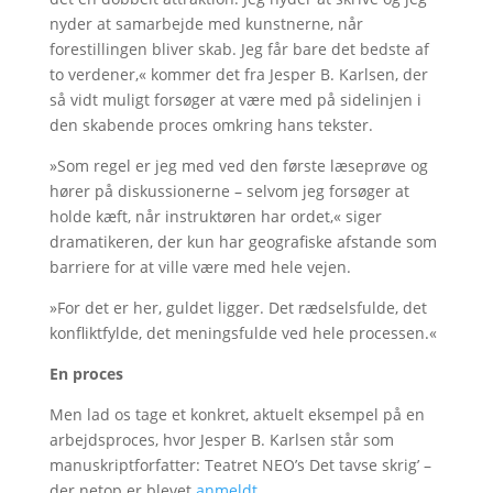
nyder at samarbejde med kunstnerne, når
forestillingen bliver skab. Jeg får bare det bedste af
to verdener,« kommer det fra Jesper B. Karlsen, der
så vidt muligt forsøger at være med på sidelinjen i
den skabende proces omkring hans tekster.
»Som regel er jeg med ved den første læseprøve og
hører på diskussionerne – selvom jeg forsøger at
holde kæft, når instruktøren har ordet,« siger
dramatikeren, der kun har geografiske afstande som
barriere for at ville være med hele vejen.
»For det er her, guldet ligger. Det rædselsfulde, det
konfliktfylde, det meningsfulde ved hele processen.«
En proces
Men lad os tage et konkret, aktuelt eksempel på en
arbejdsproces, hvor Jesper B. Karlsen står som
manuskriptforfatter: Teatret NEO’s Det tavse skrig’ –
der netop er blevet
anmeldt