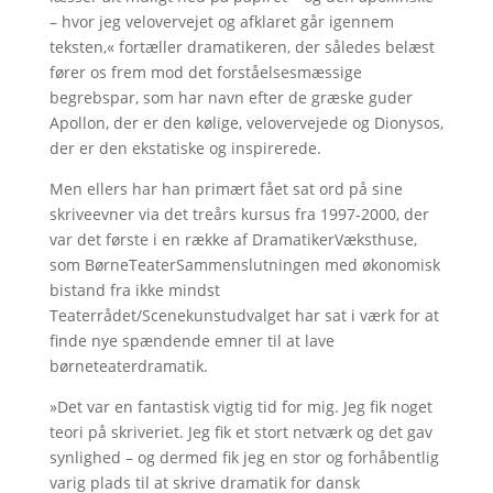
– hvor jeg velovervejet og afklaret går igennem
teksten,« fortæller dramatikeren, der således belæst
fører os frem mod det forståelsesmæssige
begrebspar, som har navn efter de græske guder
Apollon, der er den kølige, velovervejede og Dionysos,
der er den ekstatiske og inspirerede.
Men ellers har han primært fået sat ord på sine
skriveevner via det treårs kursus fra 1997-2000, der
var det første i en række af DramatikerVæksthuse,
som BørneTeaterSammenslutningen med økonomisk
bistand fra ikke mindst
Teaterrådet/Scenekunstudvalget har sat i værk for at
finde nye spændende emner til at lave
børneteaterdramatik.
»Det var en fantastisk vigtig tid for mig. Jeg fik noget
teori på skriveriet. Jeg fik et stort netværk og det gav
synlighed – og dermed fik jeg en stor og forhåbentlig
varig plads til at skrive dramatik for dansk