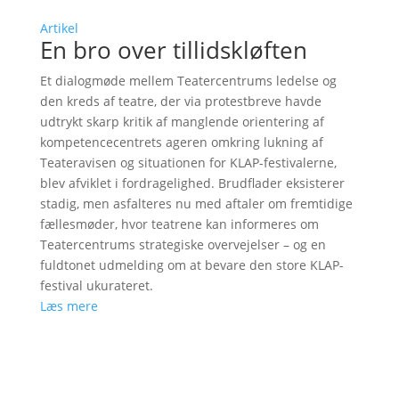
Artikel
En bro over tillidskløften
Et dialogmøde mellem Teatercentrums ledelse og
den kreds af teatre, der via protestbreve havde
udtrykt skarp kritik af manglende orientering af
kompetencecentrets ageren omkring lukning af
Teateravisen og situationen for KLAP-festivalerne,
blev afviklet i fordragelighed. Brudflader eksisterer
stadig, men asfalteres nu med aftaler om fremtidige
fællesmøder, hvor teatrene kan informeres om
Teatercentrums strategiske overvejelser – og en
fuldtonet udmelding om at bevare den store KLAP-
festival ukurateret.
Læs mere