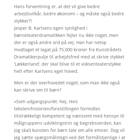
Hans forventning er, at det vil give bedre
arbejdsvilkår, bedre økonomi – og måske også bedre
stykker?!
Jesper B. Karlsens egen synlighed i
børneteaterdramatikken fejler nu ikke noget, men
der er også andre ord på vej: Han har netop
modtaget et legat på 75.000 kroner fra Kunstrådets
Dramatikerpulje til arbejdsfred med at skrive stykket
‘Lækkerland’, der skal blive til et voksenteaterstykke
helt efter Karlsens eget hoved.
Men er der overhovedet noget, som man ikke også
kan skrive om til børn?
»Som udgangspunkt: Nej. Hvis
teksten/historien/forestillingen formidles
tilstrækkeligt kompetent og nænsomt med hensyn til
målgruppens udviklingstrin og begrebsverden, kan
(og skal) kunsten for børn tale om alle emner. Dog vil
jeg sætte spørgsmålstegn ved det formålstjenlige i at