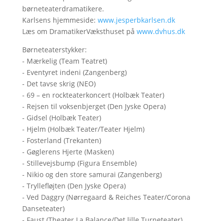
børneteaterdramatikere.
Karlsens hjemmeside:
www.jesperbkarlsen.dk
Læs om DramatikerVæksthuset på
www.dvhus.dk
Børneteaterstykker:
- Mærkelig (Team Teatret)
- Eventyret indeni (Zangenberg)
- Det tavse skrig (NEO)
- 69 – en rockteaterkoncert (Holbæk Teater)
- Rejsen til voksenbjerget (Den Jyske Opera)
- Gidsel (Holbæk Teater)
- Hjelm (Holbæk Teater/Teater Hjelm)
- Fosterland (Trekanten)
- Gøglerens Hjerte (Masken)
- Stillevejsbump (Figura Ensemble)
- Nikio og den store samurai (Zangenberg)
- Tryllefløjten (Den Jyske Opera)
- Ved Daggry (Nørregaard & Reiches Teater/Corona
Danseteater)
- Faust (Theater La Balance/Det lille Turneteater)