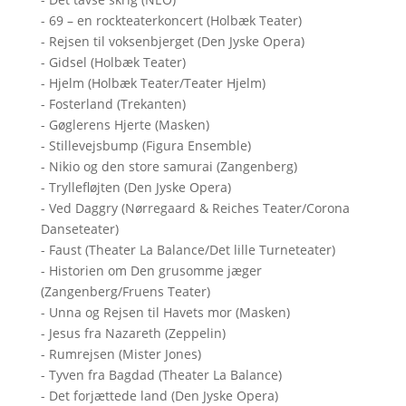
- 69 – en rockteaterkoncert (Holbæk Teater)
- Rejsen til voksenbjerget (Den Jyske Opera)
- Gidsel (Holbæk Teater)
- Hjelm (Holbæk Teater/Teater Hjelm)
- Fosterland (Trekanten)
- Gøglerens Hjerte (Masken)
- Stillevejsbump (Figura Ensemble)
- Nikio og den store samurai (Zangenberg)
- Tryllefløjten (Den Jyske Opera)
- Ved Daggry (Nørregaard & Reiches Teater/Corona
Danseteater)
- Faust (Theater La Balance/Det lille Turneteater)
- Historien om Den grusomme jæger
(Zangenberg/Fruens Teater)
- Unna og Rejsen til Havets mor (Masken)
- Jesus fra Nazareth (Zeppelin)
- Rumrejsen (Mister Jones)
- Tyven fra Bagdad (Theater La Balance)
- Det forjættede land (Den Jyske Opera)