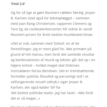
‘Find 2.0’
Og for så lige at gøre Reumert-rækken færdig: Jesper
B. Karlsen stod også for tekstoplægget – sammen
med Joan Rang Christensen, rapperen Clemens og
Tore Eg, da rockteaterkoncerten ’69’ sidste år vandt
Reumert-prisen for årets bedste musikteater/show.
»Det er nok, sammen med ’Gidsel’, en af de
forestillinger, jeg er mest glad for. Ikke primært på
grund af mit manus, men fordi det samlede resultat
og kombinationen af musik og tekster går det op i en
højere enhed – hvilket meget skal tilskrives
instruktøren Niclas Bendixen. Det er trendsættende,
formidler politisk, filosofisk og personligt stof i et
velfungerende visuelt udtryk,« siger Jesper B.
Karlsen, der også kalder ’69’ for
’det bedste politiske teater, jeg har lavet – ikke fordi
det er så meget…«