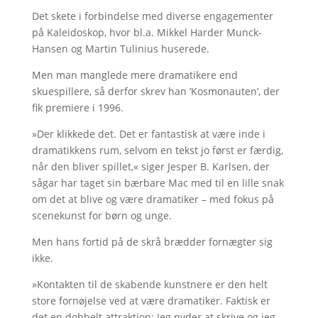
Det skete i forbindelse med diverse engagementer
på Kaleidoskop, hvor bl.a. Mikkel Harder Munck-
Hansen og Martin Tulinius huserede.
Men man manglede mere dramatikere end
skuespillere, så derfor skrev han ’Kosmonauten’, der
fik premiere i 1996.
»Der klikkede det. Det er fantastisk at være inde i
dramatikkens rum, selvom en tekst jo først er færdig,
når den bliver spillet,« siger Jesper B. Karlsen, der
sågar har taget sin bærbare Mac med til en lille snak
om det at blive og være dramatiker – med fokus på
scenekunst for børn og unge.
Men hans fortid på de skrå brædder fornægter sig
ikke.
»Kontakten til de skabende kunstnere er den helt
store fornøjelse ved at være dramatiker. Faktisk er
det en dobbelt attraktion: Jeg nyder at skrive og jeg