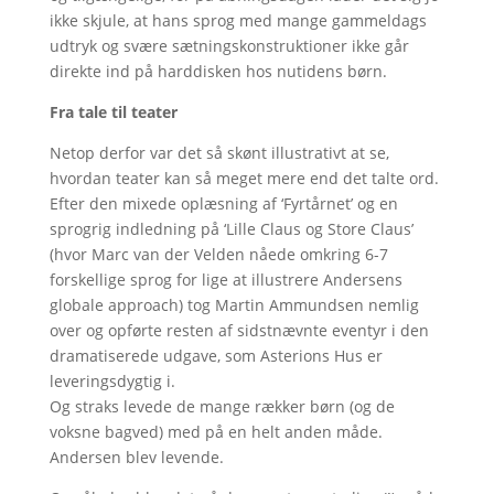
ikke skjule, at hans sprog med mange gammeldags
udtryk og svære sætningskonstruktioner ikke går
direkte ind på harddisken hos nutidens børn.
Fra tale til teater
Netop derfor var det så skønt illustrativt at se,
hvordan teater kan så meget mere end det talte ord.
Efter den mixede oplæsning af ‘Fyrtårnet’ og en
sprogrig indledning på ‘Lille Claus og Store Claus’
(hvor Marc van der Velden nåede omkring 6-7
forskellige sprog for lige at illustrere Andersens
globale approach) tog Martin Ammundsen nemlig
over og opførte resten af sidstnævnte eventyr i den
dramatiserede udgave, som Asterions Hus er
leveringsdygtig i.
Og straks levede de mange rækker børn (og de
voksne bagved) med på en helt anden måde.
Andersen blev levende.