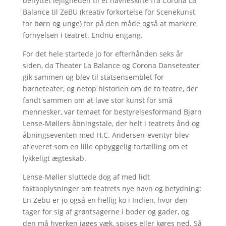
benyttet lejligheden til et navneskifte fra Corona La
Balance til ZeBU (kreativ forkortelse for Scenekunst
for børn og unge) for på den måde også at markere
fornyelsen i teatret. Endnu engang.
For det hele startede jo for efterhånden seks år
siden, da Theater La Balance og Corona Danseteater
gik sammen og blev til statsensemblet for
børneteater, og netop historien om de to teatre, der
fandt sammen om at lave stor kunst for små
mennesker, var temaet for bestyrelsesformand Bjørn
Lense-Møllers åbningstale, der helt i teatrets ånd og
åbningseventen med H.C. Andersen-eventyr blev
afleveret som en lille opbyggelig fortælling om et
lykkeligt ægteskab.
Lense-Møller sluttede dog af med lidt
faktaoplysninger om teatrets nye navn og betydning:
En Zebu er jo også en hellig ko i Indien, hvor den
tager for sig af grøntsagerne i boder og gader, og
den må hverken jages væk, spises eller køres ned. Så