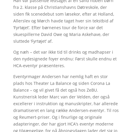
Han var passende ledsaget af en sand hoben børn
fra 2. klasse på Christianshavns Døtreskole, der
siden fik scenedebut som læsekor, efter at Holland,
Allerslev og Mørch havde taget hver sin tekstbid af
‘Fyrtøjet’. Efter børnenes tour de force var det
skuespillerne David Owe og Maria Askehave, der
sluttede ‘Fyrtøjet’ af.
Og næh – det var ikke tid til drinks og madhapser i
den nydesignede foyer endnu: Først skulle endnu et
HCA-eventyr præsenteres.
Eventyrmager Andersen har nemlig haft en stor
plads hos Theater La Balance og siden Corona La
Balance – og vil givet få det også hos ZeBU.
Kunstnerisk leder Marc van der Velden, der også
excellerer i instruktion og manuskripter, har allerede
dramatiseret en lang række Andersen-eventyr. Til ros
og Reumert-priser. Og i finurlige og originale
adapteringer, der har gjort HCA’s eventyr moderne
og tilgængelige, for på åbningsdagen lader det sig jo