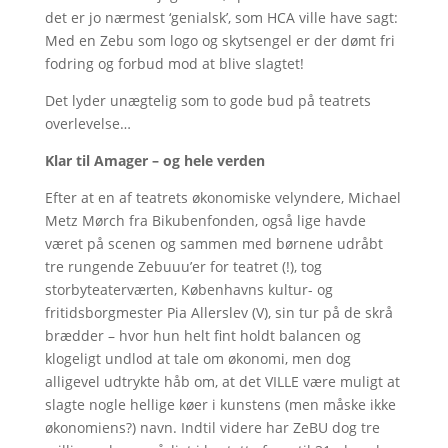
det er jo nærmest ‘genialsk’, som HCA ville have sagt:
Med en Zebu som logo og skytsengel er der dømt fri
fodring og forbud mod at blive slagtet!
Det lyder unægtelig som to gode bud på teatrets
overlevelse…
Klar til Amager – og hele verden
Efter at en af teatrets økonomiske velyndere, Michael
Metz Mørch fra Bikubenfonden, også lige havde
været på scenen og sammen med børnene udråbt
tre rungende Zebuuu’er for teatret (!), tog
storbyteaterværten, Københavns kultur- og
fritidsborgmester Pia Allerslev (V), sin tur på de skrå
brædder – hvor hun helt fint holdt balancen og
klogeligt undlod at tale om økonomi, men dog
alligevel udtrykte håb om, at det VILLE være muligt at
slagte nogle hellige køer i kunstens (men måske ikke
økonomiens?) navn. Indtil videre har ZeBU dog tre