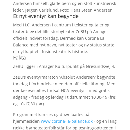
Andersen himself, glade børn og en stolt kunstnerisk
leder, Jørgen Carlslund. Foto: Hans Steen Andersen
Et nyt eventyr kan begynde
Med H.C. Andersen i centrum i tekster og taler og
teater blev det lille storbyteater ZeBU på Amager
officielt indviet torsdag. Dermed kan Corona La
Balance med nyt navn, nyt teater og ny status starte
et nyt kapitel i fusionsteatrets historie.
Fakta
ZeBU ligger i Amager Kulturpunkt på Øresundsvej 4.
ZeBU’s eventyrmaraton 'Absolut Andersen' begyndte
torsdag i forbindelse med den officielle åbning. Men
der læses/spilles fortsat HCA-eventyr - med gratis
adgang - fredag og lørdag i tidsrummet 10,30-19 (fre)
og 10-17,30 (lør).
Programmet kan ses og downloades på
hjemmesiden
www.corona-la-balance.dk
- og en lang
række børneteaterfolk står for oplæsning/optræden i