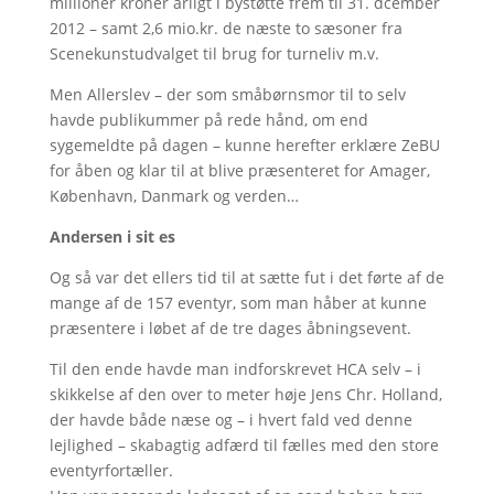
millioner kroner årligt i bystøtte frem til 31. dcember
2012 – samt 2,6 mio.kr. de næste to sæsoner fra
Scenekunstudvalget til brug for turneliv m.v.
Men Allerslev – der som småbørnsmor til to selv
havde publikummer på rede hånd, om end
sygemeldte på dagen – kunne herefter erklære ZeBU
for åben og klar til at blive præsenteret for Amager,
København, Danmark og verden…
Andersen i sit es
Og så var det ellers tid til at sætte fut i det førte af de
mange af de 157 eventyr, som man håber at kunne
præsentere i løbet af de tre dages åbningsevent.
Til den ende havde man indforskrevet HCA selv – i
skikkelse af den over to meter høje Jens Chr. Holland,
der havde både næse og – i hvert fald ved denne
lejlighed – skabagtig adfærd til fælles med den store
eventyrfortæller.