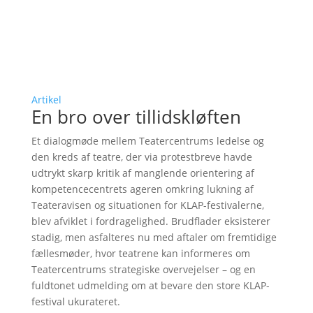
Artikel
En bro over tillidskløften
Et dialogmøde mellem Teatercentrums ledelse og
den kreds af teatre, der via protestbreve havde
udtrykt skarp kritik af manglende orientering af
kompetencecentrets ageren omkring lukning af
Teateravisen og situationen for KLAP-festivalerne,
blev afviklet i fordragelighed. Brudflader eksisterer
stadig, men asfalteres nu med aftaler om fremtidige
fællesmøder, hvor teatrene kan informeres om
Teatercentrums strategiske overvejelser – og en
fuldtonet udmelding om at bevare den store KLAP-
festival ukurateret.