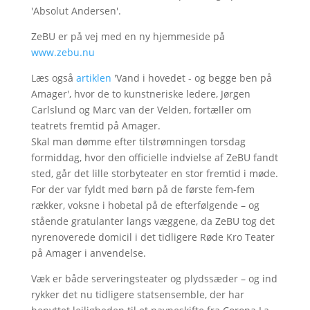
'Absolut Andersen'.
ZeBU er på vej med en ny hjemmeside på
www.zebu.nu
Læs også
artiklen
'Vand i hovedet - og begge ben på
Amager', hvor de to kunstneriske ledere, Jørgen
Carlslund og Marc van der Velden, fortæller om
teatrets fremtid på Amager.
Skal man dømme efter tilstrømningen torsdag
formiddag, hvor den officielle indvielse af ZeBU fandt
sted, går det lille storbyteater en stor fremtid i møde.
For der var fyldt med børn på de første fem-fem
rækker, voksne i hobetal på de efterfølgende – og
stående gratulanter langs væggene, da ZeBU tog det
nyrenoverede domicil i det tidligere Røde Kro Teater
på Amager i anvendelse.
Væk er både serveringsteater og plydssæder – og ind
rykker det nu tidligere statsensemble, der har