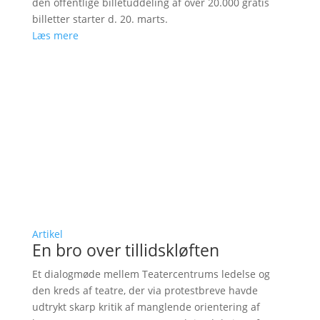
den offentlige billetuddeling af over 20.000 gratis
billetter starter d. 20. marts.
Læs mere
Artikel
En bro over tillidskløften
Et dialogmøde mellem Teatercentrums ledelse og
den kreds af teatre, der via protestbreve havde
udtrykt skarp kritik af manglende orientering af