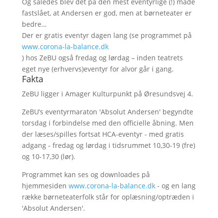
Og således blev det på den mest eventyrlige (!) måde
fastslået, at Andersen er god, men at børneteater er
bedre…
Der er gratis eventyr dagen lang (se programmet på
www.corona-la-balance.dk
) hos ZeBU også fredag og lørdag – inden teatrets
eget nye (erhvervs)eventyr for alvor går i gang.
Fakta
ZeBU ligger i Amager Kulturpunkt på Øresundsvej 4.
ZeBU’s eventyrmaraton 'Absolut Andersen' begyndte
torsdag i forbindelse med den officielle åbning. Men
der læses/spilles fortsat HCA-eventyr - med gratis
adgang - fredag og lørdag i tidsrummet 10,30-19 (fre)
og 10-17,30 (lør).
Programmet kan ses og downloades på
hjemmesiden
www.corona-la-balance.dk
- og en lang
række børneteaterfolk står for oplæsning/optræden i
'Absolut Andersen'.