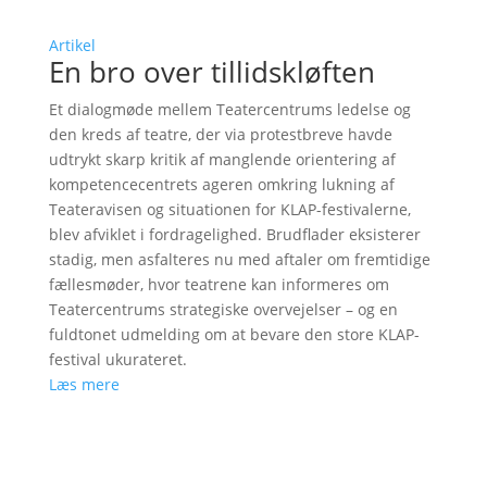
Artikel
En bro over tillidskløften
Et dialogmøde mellem Teatercentrums ledelse og
den kreds af teatre, der via protestbreve havde
udtrykt skarp kritik af manglende orientering af
kompetencecentrets ageren omkring lukning af
Teateravisen og situationen for KLAP-festivalerne,
blev afviklet i fordragelighed. Brudflader eksisterer
stadig, men asfalteres nu med aftaler om fremtidige
fællesmøder, hvor teatrene kan informeres om
Teatercentrums strategiske overvejelser – og en
fuldtonet udmelding om at bevare den store KLAP-
festival ukurateret.
Læs mere