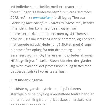
»Vi indledte samarbejdet med Hr. Teater med
forestillingen 'Et Vintereventyr'
(premiere i december
2012, red. – se
anmeldelsen
)
fordi jeg og Theresa
Grønning (
den ene af Hr. Teaters to ledere, red.)
kender
hinanden. Hun kom med ideen, og jeg var
interesseret ikke blot i ideen, men også i Theresas
arbejde. Det har bragt os videre sammen, og Theresa
instruerede og udviklede 'Jul på Slottet' med Grums-
pigerne efter oplæg fra min dramaturg, Sune
Sørensen, og mig. Og Theresa er i dag leder af vores
HF Stage-linje,« fortæller Steen Mourier, der glæder
sig over, hvordan 'det professionelle lag flettes med
det pædagogiske i vores teaterhus'.
Luft under vingerne
Et sidste og ganske nyt eksempel på Filurens
starthjælp til helt nye og ikke-støttede teatre handler
om en forestilling fra en privat skuespillerskole, der
holder til i København.