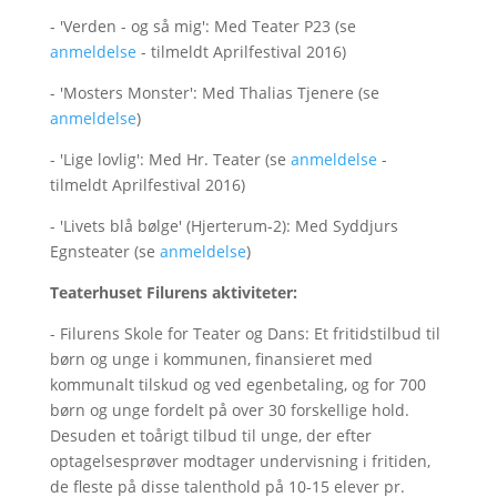
- 'Verden - og så mig': Med Teater P23 (se
anmeldelse
- tilmeldt Aprilfestival 2016)
- 'Mosters Monster': Med Thalias Tjenere (se
anmeldelse
)
- 'Lige lovlig': Med Hr. Teater (se
anmeldelse
-
tilmeldt Aprilfestival 2016)
- 'Livets blå bølge' (Hjerterum-2): Med Syddjurs
Egnsteater (se
anmeldelse
)
Teaterhuset Filurens aktiviteter:
- Filurens Skole for Teater og Dans: Et fritidstilbud til
børn og unge i kommunen, finansieret med
kommunalt tilskud og ved egenbetaling, og for 700
børn og unge fordelt på over 30 forskellige hold.
Desuden et toårigt tilbud til unge, der efter
optagelsesprøver modtager undervisning i fritiden,
de fleste på disse talenthold på 10-15 elever pr.