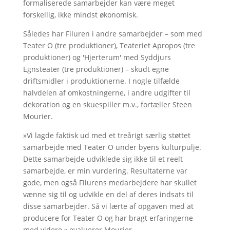
formaliserede samarbejder kan være meget
forskellig, ikke mindst økonomisk.
Således har Filuren i andre samarbejder – som med
Teater O (tre produktioner), Teateriet Apropos (tre
produktioner) og 'Hjerterum' med Syddjurs
Egnsteater (tre produktioner) – skudt egne
driftsmidler i produktionerne. I nogle tilfælde
halvdelen af omkostningerne, i andre udgifter til
dekoration og en skuespiller m.v., fortæller Steen
Mourier.
»Vi lagde faktisk ud med et treårigt særlig støttet
samarbejde med Teater O under byens kulturpulje.
Dette samarbejde udviklede sig ikke til et reelt
samarbejde, er min vurdering. Resultaterne var
gode, men også Filurens medarbejdere har skullet
vænne sig til og udvikle en del af deres indsats til
disse samarbejder. Så vi lærte af opgaven med at
producere for Teater O og har bragt erfaringerne
med videre,« evaluerer Mourier.