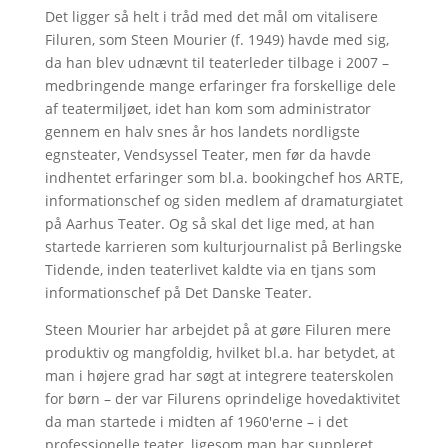
Det ligger så helt i tråd med det mål om vitalisere
Filuren, som Steen Mourier (f. 1949) havde med sig,
da han blev udnævnt til teaterleder tilbage i 2007 –
medbringende mange erfaringer fra forskellige dele
af teatermiljøet, idet han kom som administrator
gennem en halv snes år hos landets nordligste
egnsteater, Vendsyssel Teater, men før da havde
indhentet erfaringer som bl.a. bookingchef hos ARTE,
informationschef og siden medlem af dramaturgiatet
på Aarhus Teater. Og så skal det lige med, at han
startede karrieren som kulturjournalist på Berlingske
Tidende, inden teaterlivet kaldte via en tjans som
informationschef på Det Danske Teater.
Steen Mourier har arbejdet på at gøre Filuren mere
produktiv og mangfoldig, hvilket bl.a. har betydet, at
man i højere grad har søgt at integrere teaterskolen
for børn – der var Filurens oprindelige hovedaktivitet
da man startede i midten af 1960'erne – i det
professionelle teater, ligesom man har suppleret