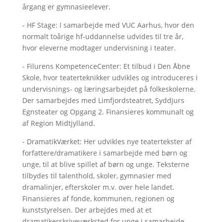
årgang er gymnasieelever.
- HF Stage: I samarbejde med VUC Aarhus, hvor den
normalt toårige hf-uddannelse udvides til tre år,
hvor eleverne modtager undervisning i teater.
- Filurens KompetenceCenter: Et tilbud i Den Åbne
Skole, hvor teaterteknikker udvikles og introduceres i
undervisnings- og læringsarbejdet på folkeskolerne.
Der samarbejdes med Limfjordsteatret, Syddjurs
Egnsteater og Opgang 2. Finansieres kommunalt og
af Region Midtjylland.
- DramatikVærket: Her udvikles nye teatertekster af
forfattere/dramatikere i samarbejde med børn og
unge, til at blive spillet af børn og unge. Teksterne
tilbydes til talenthold, skoler, gymnasier med
dramalinjer, efterskoler m.v. over hele landet.
Finansieres af fonde, kommunen, regionen og
kunststyrelsen. Der arbejdes med at et
dramatikerskriveværksted for unge i samarbejde