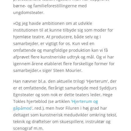
børne- og familieforestillingerne med
ungdomsteater.
»Og jeg havde ambitionen om at udvikle
institutionen til at kunne tilbyde sig som moder for
hjemløse teatre. At producere, både selv og i
samarbejder, er vigtigt for os. Kun ved en
omfattende og mangfoldige produktion kan vi få
afprøvet flere kunstneriske udtryk og mål. Og vi har
igennem årene etableret flere forskellige former for
samarbejder,« siger Steen Mourier.
Han nævner bl.a. den aktuelle trilogi 'Hjerterum', der
er et omfattende, flerårigt samarbejde med Syddjurs
Egnsteater og som nok er dette teaters leder, Hege
Tokles hjerteblod (se artiklen
'Hjerterum og
gåpåmod'
, red.), men hvor Filuren i høj grad har
deltaget som kunstnerisk medudvikler omkring tekst,
teknik og drøftelser om skuespillere, instruktør og
scenograf m.m.