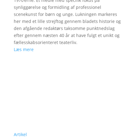
1970’erne: Et medie med specifik fokus på
synliggørelse og formidling af professionel
scenekunst for børn og unge. Lukningen markeres
her med et lille strejftog gennem bladets historie og
den afgående redaktørs taksomme punktnedslag
efter gennem næsten 40 år at have fulgt et unikt og
fællesskabsorienteret teaterliv.
Læs mere
Artikel