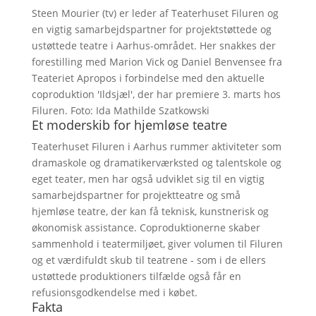
Steen Mourier (tv) er leder af Teaterhuset Filuren og
en vigtig samarbejdspartner for projektstøttede og
ustøttede teatre i Aarhus-området. Her snakkes der
forestilling med Marion Vick og Daniel Benvensee fra
Teateriet Apropos i forbindelse med den aktuelle
coproduktion 'Ildsjæl', der har premiere 3. marts hos
Filuren. Foto: Ida Mathilde Szatkowski
Et moderskib for hjemløse teatre
Teaterhuset Filuren i Aarhus rummer aktiviteter som
dramaskole og dramatikerværksted og talentskole og
eget teater, men har også udviklet sig til en vigtig
samarbejdspartner for projektteatre og små
hjemløse teatre, der kan få teknisk, kunstnerisk og
økonomisk assistance. Coproduktionerne skaber
sammenhold i teatermiljøet, giver volumen til Filuren
og et værdifuldt skub til teatrene - som i de ellers
ustøttede produktioners tilfælde også får en
refusionsgodkendelse med i købet.
Fakta