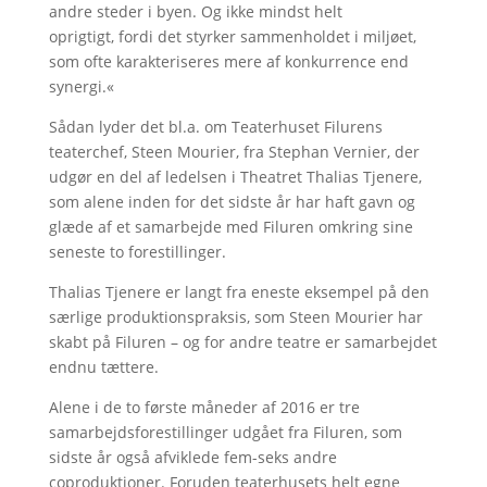
andre steder i byen. Og ikke mindst helt
oprigtigt, fordi det styrker sammenholdet i miljøet,
som ofte karakteriseres mere af konkurrence end
synergi.«
Sådan lyder det bl.a. om Teaterhuset Filurens
teaterchef, Steen Mourier, fra Stephan Vernier, der
udgør en del af ledelsen i Theatret Thalias Tjenere,
som alene inden for det sidste år har haft gavn og
glæde af et samarbejde med Filuren omkring sine
seneste to forestillinger.
Thalias Tjenere er langt fra eneste eksempel på den
særlige produktionspraksis, som Steen Mourier har
skabt på Filuren – og for andre teatre er samarbejdet
endnu tættere.
Alene i de to første måneder af 2016 er tre
samarbejdsforestillinger udgået fra Filuren, som
sidste år også afviklede fem-seks andre
coproduktioner. Foruden teaterhusets helt egne