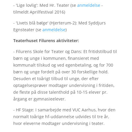
- 'Lige lovlig': Med Hr. Teater (se
anmeldelse
-
tilmeldt Aprilfestival 2016)
- 'Livets blå bølge' (Hjerterum-2): Med Syddjurs
Egnsteater (se
anmeldelse
)
Teaterhuset Filurens aktiviteter:
- Filurens Skole for Teater og Dans: Et fritidstilbud til
børn og unge i kommunen, finansieret med
kommunalt tilskud og ved egenbetaling, og for 700
børn og unge fordelt på over 30 forskellige hold.
Desuden et toårigt tilbud til unge, der efter
optagelsesprøver modtager undervisning i fritiden,
de fleste på disse talenthold på 10-15 elever pr.
årgang er gymnasieelever.
- HF Stage: I samarbejde med VUC Aarhus, hvor den
normalt toårige hf-uddannelse udvides til tre år,
hvor eleverne modtager undervisning i teater.