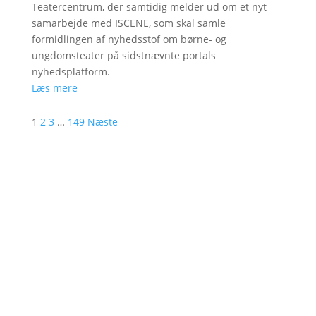
Teatercentrum, der samtidig melder ud om et nyt
samarbejde med ISCENE, som skal samle
formidlingen af nyhedsstof om børne- og
ungdomsteater på sidstnævnte portals
nyhedsplatform.
Læs mere
1
2
3
…
149
Næste