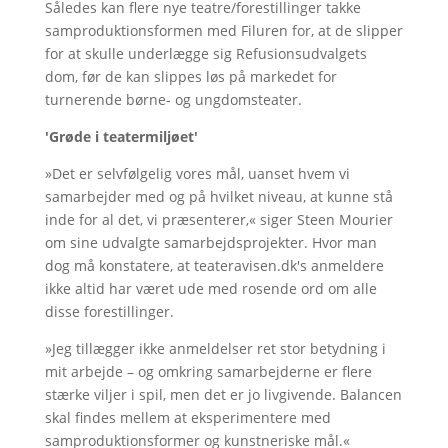
Således kan flere nye teatre/forestillinger takke
samproduktionsformen med Filuren for, at de slipper
for at skulle underlægge sig Refusionsudvalgets
dom, før de kan slippes løs på markedet for
turnerende børne- og ungdomsteater.
'Grøde i teatermiljøet'
»Det er selvfølgelig vores mål, uanset hvem vi
samarbejder med og på hvilket niveau, at kunne stå
inde for al det, vi præsenterer,« siger Steen Mourier
om sine udvalgte samarbejdsprojekter. Hvor man
dog må konstatere, at teateravisen.dk's anmeldere
ikke altid har været ude med rosende ord om alle
disse forestillinger.
»Jeg tillægger ikke anmeldelser ret stor betydning i
mit arbejde – og omkring samarbejderne er flere
stærke viljer i spil, men det er jo livgivende. Balancen
skal findes mellem at eksperimentere med
samproduktionsformer og kunstneriske mål.«