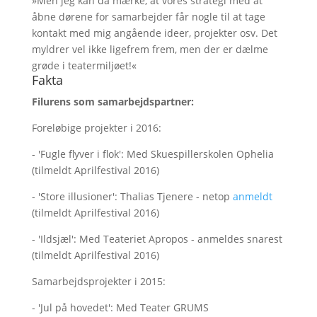
»Men jeg kan da mærke, at vores strategi med at
åbne dørene for samarbejder får nogle til at tage
kontakt med mig angående ideer, projekter osv. Det
myldrer vel ikke ligefrem frem, men der er dælme
grøde i teatermiljøet!«
Fakta
Filurens som samarbejdspartner:
Foreløbige projekter i 2016:
- 'Fugle flyver i flok': Med Skuespillerskolen Ophelia
(tilmeldt Aprilfestival 2016)
- 'Store illusioner': Thalias Tjenere - netop
anmeldt
(tilmeldt Aprilfestival 2016)
- 'Ildsjæl': Med Teateriet Apropos - anmeldes snarest
(tilmeldt Aprilfestival 2016)
Samarbejdsprojekter i 2015:
- 'Jul på hovedet': Med Teater GRUMS