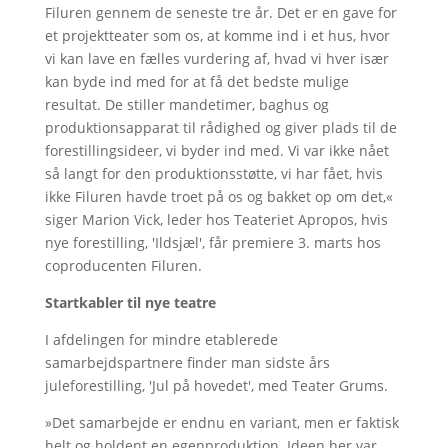
Filuren gennem de seneste tre år. Det er en gave for
et projektteater som os, at komme ind i et hus, hvor
vi kan lave en fælles vurdering af, hvad vi hver især
kan byde ind med for at få det bedste mulige
resultat. De stiller mandetimer, baghus og
produktionsapparat til rådighed og giver plads til de
forestillingsideer, vi byder ind med. Vi var ikke nået
så langt for den produktionsstøtte, vi har fået, hvis
ikke Filuren havde troet på os og bakket op om det,«
siger Marion Vick, leder hos Teateriet Apropos, hvis
nye forestilling, 'Ildsjæl', får premiere 3. marts hos
coproducenten Filuren.
Startkabler til nye teatre
I afdelingen for mindre etablerede
samarbejdspartnere finder man sidste års
juleforestilling, 'Jul på hovedet', med Teater Grums.
»Det samarbejde er endnu en variant, men er faktisk
helt og holdent en egenproduktion. Ideen her var,