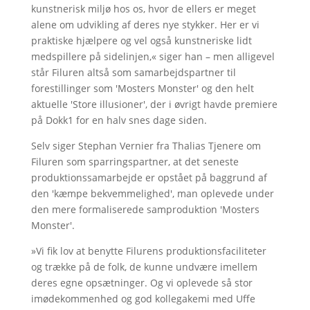
kunstnerisk miljø hos os, hvor de ellers er meget
alene om udvikling af deres nye stykker. Her er vi
praktiske hjælpere og vel også kunstneriske lidt
medspillere på sidelinjen,« siger han – men alligevel
står Filuren altså som samarbejdspartner til
forestillinger som 'Mosters Monster' og den helt
aktuelle 'Store illusioner', der i øvrigt havde premiere
på Dokk1 for en halv snes dage siden.
Selv siger Stephan Vernier fra Thalias Tjenere om
Filuren som sparringspartner, at det seneste
produktionssamarbejde er opstået på baggrund af
den 'kæmpe bekvemmelighed', man oplevede under
den mere formaliserede samproduktion 'Mosters
Monster'.
»Vi fik lov at benytte Filurens produktionsfaciliteter
og trække på de folk, de kunne undvære imellem
deres egne opsætninger. Og vi oplevede så stor
imødekommenhed og god kollegakemi med Uffe