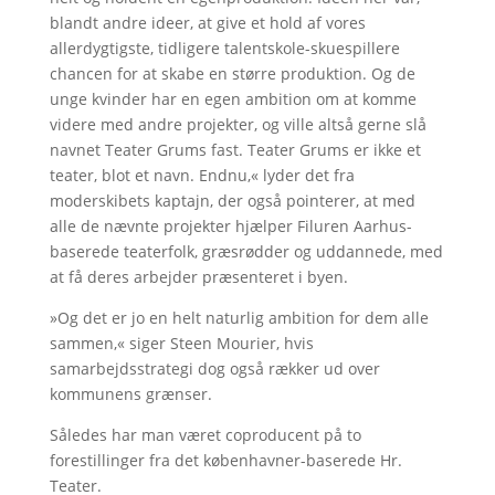
blandt andre ideer, at give et hold af vores
allerdygtigste, tidligere talentskole-skuespillere
chancen for at skabe en større produktion. Og de
unge kvinder har en egen ambition om at komme
videre med andre projekter, og ville altså gerne slå
navnet Teater Grums fast. Teater Grums er ikke et
teater, blot et navn. Endnu,« lyder det fra
moderskibets kaptajn, der også pointerer, at med
alle de nævnte projekter hjælper Filuren Aarhus-
baserede teaterfolk, græsrødder og uddannede, med
at få deres arbejder præsenteret i byen.
»Og det er jo en helt naturlig ambition for dem alle
sammen,« siger Steen Mourier, hvis
samarbejdsstrategi dog også rækker ud over
kommunens grænser.
Således har man været coproducent på to
forestillinger fra det københavner-baserede Hr.
Teater.