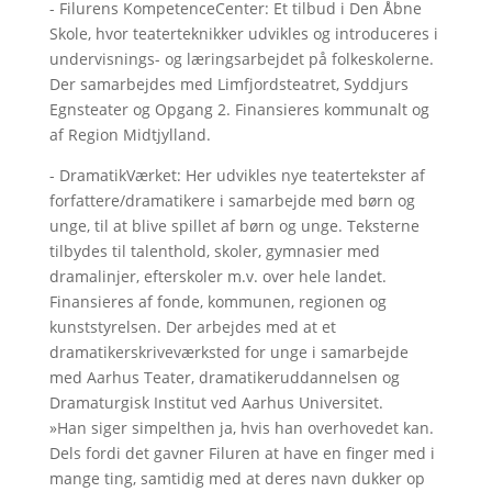
- Filurens KompetenceCenter: Et tilbud i Den Åbne
Skole, hvor teaterteknikker udvikles og introduceres i
undervisnings- og læringsarbejdet på folkeskolerne.
Der samarbejdes med Limfjordsteatret, Syddjurs
Egnsteater og Opgang 2. Finansieres kommunalt og
af Region Midtjylland.
- DramatikVærket: Her udvikles nye teatertekster af
forfattere/dramatikere i samarbejde med børn og
unge, til at blive spillet af børn og unge. Teksterne
tilbydes til talenthold, skoler, gymnasier med
dramalinjer, efterskoler m.v. over hele landet.
Finansieres af fonde, kommunen, regionen og
kunststyrelsen. Der arbejdes med at et
dramatikerskriveværksted for unge i samarbejde
med Aarhus Teater, dramatikeruddannelsen og
Dramaturgisk Institut ved Aarhus Universitet.
»Han siger simpelthen ja, hvis han overhovedet kan.
Dels fordi det gavner Filuren at have en finger med i
mange ting, samtidig med at deres navn dukker op