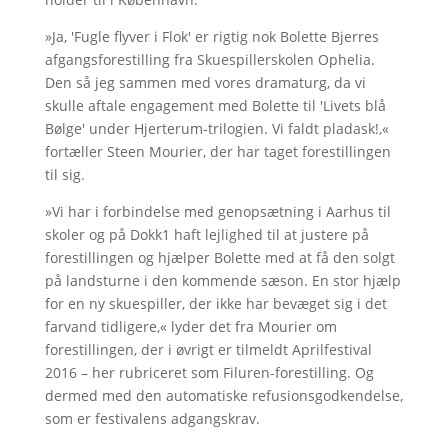
»Ja, 'Fugle flyver i Flok' er rigtig nok Bolette Bjerres
afgangsforestilling fra Skuespillerskolen Ophelia.
Den så jeg sammen med vores dramaturg, da vi
skulle aftale engagement med Bolette til 'Livets blå
Bølge' under Hjerterum-trilogien. Vi faldt pladask!,«
fortæller Steen Mourier, der har taget forestillingen
til sig.
»Vi har i forbindelse med genopsætning i Aarhus til
skoler og på Dokk1 haft lejlighed til at justere på
forestillingen og hjælper Bolette med at få den solgt
på landsturne i den kommende sæson. En stor hjælp
for en ny skuespiller, der ikke har bevæget sig i det
farvand tidligere,« lyder det fra Mourier om
forestillingen, der i øvrigt er tilmeldt Aprilfestival
2016 – her rubriceret som Filuren-forestilling. Og
dermed med den automatiske refusionsgodkendelse,
som er festivalens adgangskrav.