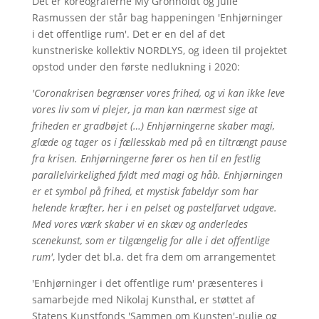
Det er koreograferne My Grönholdt og Julie
Rasmussen der står bag happeningen 'Enhjørninger
i det offentlige rum'. Det er en del af det
kunstneriske kollektiv NORDLYS, og ideen til projektet
opstod under den første nedlukning i 2020:
'Coronakrisen begrænser vores frihed, og vi kan ikke leve
vores liv som vi plejer, ja man kan nærmest sige at
friheden er gradbøjet (…) Enhjørningerne skaber magi,
glæde og tager os i fællesskab med på en tiltrængt pause
fra krisen. Enhjørningerne fører os hen til en festlig
parallelvirkelighed fyldt med magi og håb. Enhjørningen
er et symbol på frihed, et mystisk fabeldyr som har
helende kræfter, her i en pelset og pastelfarvet udgave.
Med vores værk skaber vi en skæv og anderledes
scenekunst, som er tilgængelig for alle i det offentlige
rum'
, lyder det bl.a. det fra dem om arrangementet
'Enhjørninger i det offentlige rum' præsenteres i
samarbejde med Nikolaj Kunsthal, er støttet af
Statens Kunstfonds 'Sammen om Kunsten'-pulje og