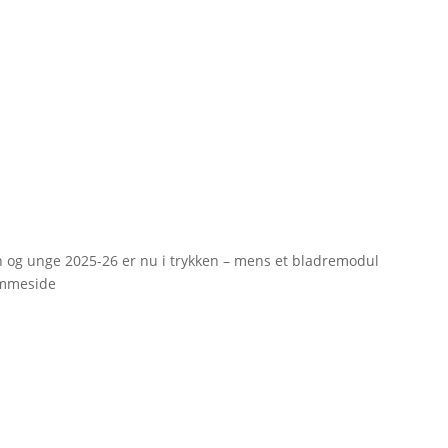
rn og unge 2025-26 er nu i trykken – mens et bladremodul
emmeside