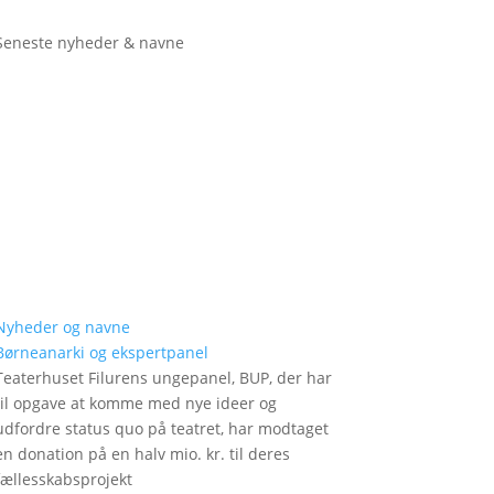
Seneste nyheder & navne
Nyheder og navne
Børneanarki og ekspertpanel
Teaterhuset Filurens ungepanel, BUP, der har
til opgave at komme med nye ideer og
udfordre status quo på teatret, har modtaget
en donation på en halv mio. kr. til deres
fællesskabsprojekt