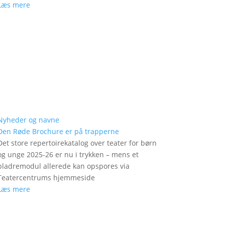
Læs mere
Nyheder og navne
Den Røde Brochure er på trapperne
Det store repertoirekatalog over teater for børn
og unge 2025-26 er nu i trykken – mens et
bladremodul allerede kan opspores via
Teatercentrums hjemmeside
Læs mere