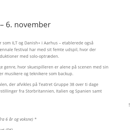
– 6. november
ler som ILT og Danish+ i Aarhus – etablerede også
nnale festival har med sit femte udspil, hvor der
oduktioner med solo-optræden.
e genre, hvor skuespilleren er alene på scenen med sin
ader musikere og teknikere som backup.
len, der afvikles på Teatret Gruppe 38 over ti dage
stillinger fra Storbritannien, Italien og Spanien samt
fra 6 år og voksne) *
ret (DK)