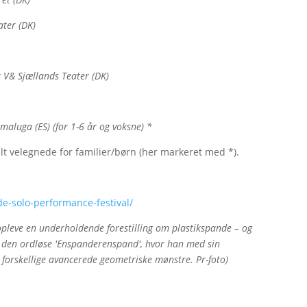
ater (DK)
 V& Sjællands Teater (DK)
maluga (ES) (for 1-6 år og voksne) *
elt velegnede for familier/børn (her markeret med *).
-solo-performance-festival/
 opleve en underholdende forestilling om plastikspande – og
med den ordløse 'Enspanderenspand', hvor han med sin
 forskellige avancerede geometriske mønstre. Pr-foto)