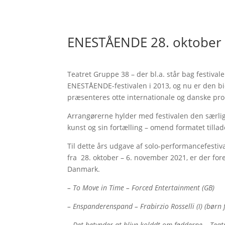
ENESTÅENDE 28. oktober 
Teatret Gruppe 38 – der bl.a. står bag festiva
ENESTÅENDE-festivalen i 2013, og nu er den bie
præsenteres otte internationale og danske pr
Arrangørerne hylder med festivalen den særlig
kunst og sin fortælling – omend formatet till
Til dette års udgave af solo-performancefestiva
fra 28. oktober – 6. november 2021, er der fore
Danmark.
– To Move in Time – Forced Entertainment (GB)
– Enspanderenspand – Frabirzio Rosselli (I) (børn 
– Det betynder at blive kolddt om fødderne – Teat