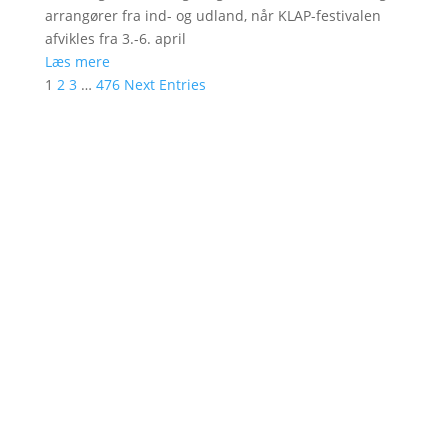
arrangører fra ind- og udland, når KLAP-festivalen
afvikles fra 3.-6. april
Læs mere
1
2
3
…
476
Next Entries