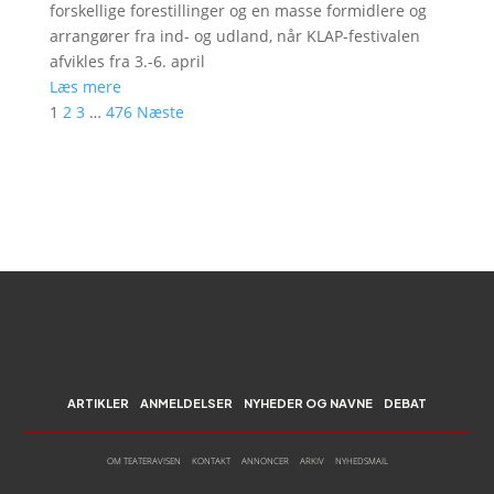
forskellige forestillinger og en masse formidlere og
arrangører fra ind- og udland, når KLAP-festivalen
afvikles fra 3.-6. april
Læs mere
1
2
3
…
476
Næste
ARTIKLER
ANMELDELSER
NYHEDER OG NAVNE
DEBAT
OM TEATERAVISEN
KONTAKT
ANNONCER
ARKIV
NYHEDSMAIL