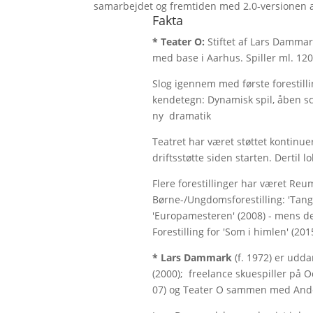
samarbejdet og fremtiden med 2.0-versionen af
Fakta
* Teater O:
Stiftet af Lars Dammar
med base i Aarhus. Spiller ml. 120
Slog igennem med første forestill
kendetegn: Dynamisk spil, åben sc
ny dramatik
Teatret har været støttet kontinue
driftsstøtte siden starten. Dertil
Flere forestillinger har været Re
Børne-/Ungdomsforestilling: 'Tango' 
'Europamesteren' (2008) - mens det
Forestilling for 'Som i himlen' (201
* Lars Dammark
(f. 1972) er udd
(2000); freelance skuespiller på 
07) og Teater O sammen med Ande