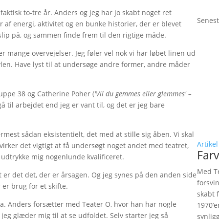
aktisk to-tre år. Anders og jeg har jo skabt noget ret
Senest
f energi, aktivitet og en bunke historier, der er blevet
 slip på, og sammen finde frem til den rigtige måde.
er mange overvejelser. Jeg føler vel nok vi har løbet linen ud
vlen. Have lyst til at undersøge andre former, andre måder
Gruppe 38 og Catherine Poher (
'Vil du gemmes eller glemmes' –
 til arbejdet end jeg er vant til, og det er jeg bare
est sådan eksistentielt, det med at stille sig åben. Vi skal
Artikel
irker det vigtigt at få undersøgt noget andet med teatret,
Farv
an udtrykke mig nogenlunde kvalificeret.
Med Te
t er det det, der er årsagen. Og jeg synes på den anden side
forsvi
 er brug for et skifte.
skabt 
fra. Anders forsætter med Teater O, hvor han har nogle
1970’e
eg glæder mig til at se udfoldet. Selv starter jeg så
synlig