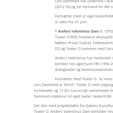
Lars Dammark har undervist i dram
(2012-16) og var formand for det 
Fortsætter med sit eget teaterRU
er aktiv fra 10. juni.
* Anders Valentinus Dam
(f. 1970
Teater (1999); freelance skuespill
Møllen, Privat Teatret, Folketeatr
07) og Teater O sammen med Lars
Anders Valentinus har medvirket i 
komiker hos agenturet FBI (1994-2
dialogteater og kommunikationstr
Fortsætter med Teater O. Se mere
Lars Dammark er fortid i Teater O med udgang
turneteater og 15 års succesrigt samarbejde 
Dammark etablerer sit eget teater, teaterRUM.
Det sker med projektstøtte fra Statens Kunstfu
Teater O. Anders Valentinus Dam beholder rest