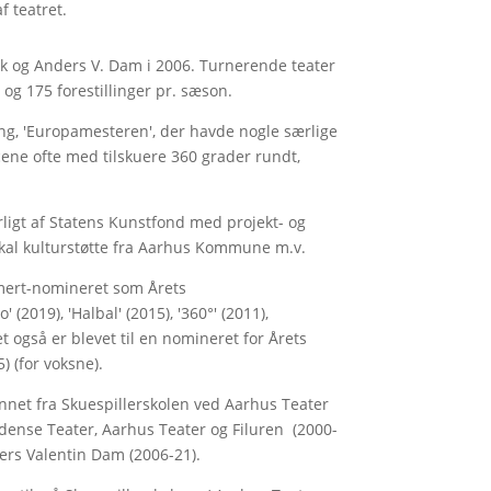
 teatret.
k og Anders V. Dam i 2006. Turnerende teater
 og 175 forestillinger pr. sæson.
ing, 'Europamesteren', der havde nogle særlige
ene ofte med tilskuere 360 grader rundt,
rligt af Statens Kunstfond med projekt- og
 lokal kulturstøtte fra Aarhus Kommune m.v.
umert-nomineret som Årets
(2019), 'Halbal' (2015), '360°' (2011),
 også er blevet til en nomineret for Årets
5) (for voksne).
annet fra Skuespillerskolen ved Aarhus Teater
Odense Teater, Aarhus Teater og Filuren (2000-
rs Valentin Dam (2006-21).