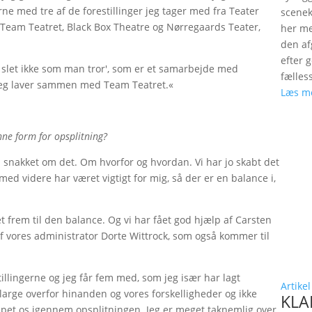
e med tre af de forestillinger jeg tager med fra Teater
scenek
 Team Teatret, Black Box Theatre og Nørregaards Teater,
her me
den a
efter 
er slet ikke som man tror', som er et samarbejde med
fælles
jeg laver sammen med Team Teatret.«
Læs m
nne form for opsplitning?
Få snakket om det. Om hvorfor og hvordan. Vi har jo skabt det
ed videre har været vigtigt for mig, så der er en balance i,
et frem til den balance. Og vi har fået god hjælp af Carsten
f vores administrator Dorte Wittrock, som også kommer til
illingerne og jeg får fem med, som jeg især har lagt
Artikel
e large overfor hinanden og vores forskelligheder og ikke
KLAP
ulpet os igennem opsplitningen. Jeg er meget taknemlig over