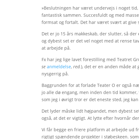
»Beslutningen har været undervejs i noget tid, f
fantastisk sammen. Succesfuldt og med masser a
formsat og fortalt. Det har været svært at give
Det er jo 15 års makkeskab, der slutter, så der 
og dybest set er det vel noget med at rense ta
at arbejde på.
Fx har jeg lige lavet forestilling med Teatret 
se
anmeldelse
,
red.
), det er en anden måde at gå
nysgerrig på.
Baggrunden for at forlade Teater O er også nærm
jo alle dø engang, men inden den tid kommer, v
som jeg i øvrigt tror er det eneste sted, jeg k
Det lyder måske lidt højpandet, men dybest se
også, at det er vigtigt. At lytte efter hvornår der
Vi får begge en friere platform at arbejde ud 
rigtigt spændende projekter i støbeskeen. som j