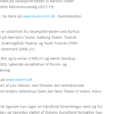
atik på Skuespillerskolen v/ Aarhus Teater
sidste Refusionsudvalg (2017-19)
M. Se mere på
www.teaterrum.dk
- hjemmesiden
) er uddannet fra Skuespillerskolen ved Aarhus
er på Nørrebro Teater, Aalborg Teater, Teatret
et, Grønnegårds Teatret, og Team Teatret (1999-
 Dammark (2006-21).
film og tv-serier (1999-21) og været standup-
003). Løbende ansættelser til forum- og
æning.
 på
www.teatero.dk
en af juni måned. Han forlader det veletablerede
med Anders Valentinus Dam, der fører Teater O videre, mens
nd, ligesom han tager en håndfuld forestillinger med sig fra
en, og ligeledes støttet af Statens Kunstfond fortsætter han