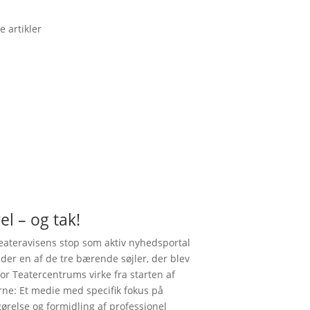
e artikler
el – og tak!
ateravisens stop som aktiv nyhedsportal
nder en af de tre bærende søjler, der blev
for Teatercentrums virke fra starten af
rne: Et medie med specifik fokus på
gørelse og formidling af professionel