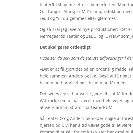
teaterRUM op her efter sommerferien. Med turn
O: 'Tango', 'Alting er Mit' (samproduktion med
red.) og 'Vil du gemmes eller glemmes'.
Og så skal jeg lave to nye produktioner: 'Det 
Nørregaards Teater og ZeBU, og 'OPHAV' som 
Det skal gøres ordentligt
Hvad ser du selv som de største udfordringer i de
»Det er at få gjort det på en ordentlig måde. 
hele sammen, Anders og jeg. Også at få noget m
hvad man har givet og i, hvad man får med.
Det synes jeg vi har været gode til – at få fund
Wittrock, som jo har været med hele vejen og a
at være administrator for teaterRUM.
Så Teater O og Anders beholder nogle af forest
hjerteblod i. Vi har altid været gode til at vær
komme til at gå i for små sko. Det har også hj