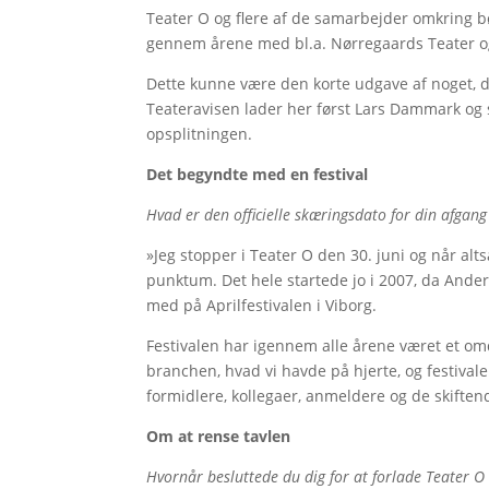
Teater O og flere af de samarbejder omkring b
gennem årene med bl.a. Nørregaards Teater og
Dette kunne være den korte udgave af noget, d
Teateravisen lader her først Lars Dammark og 
opsplitningen.
Det begyndte med en festival
Hvad er den officielle skæringsdato for din afgan
»Jeg stopper i Teater O den 30. juni og når altså
punktum. Det hele startede jo i 2007, da Ander
med på Aprilfestivalen i Viborg.
Festivalen har igennem alle årene været et omd
branchen, hvad vi havde på hjerte, og festivale
formidlere, kollegaer, anmeldere og de skiften
Om at rense tavlen
Hvornår besluttede du dig for at forlade Teater O