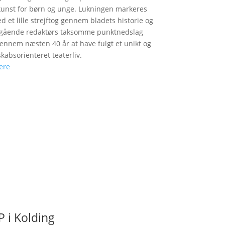
unst for børn og unge. Lukningen markeres
d et lille strejftog gennem bladets historie og
fgående redaktørs taksomme punktnedslag
gennem næsten 40 år at have fulgt et unikt og
skabsorienteret teaterliv.
ere
 i Kolding