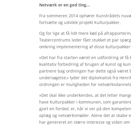
Netværk er en god ting…
Fra sommeren 2014 ophører Kunstrådets nuværen
fortsætte og udvikle projekt Kulturpakker.
Og for lige at få lidt mere kød på afrapporteri
Teatercentrums leder fået stukket et par spør
omkring implementering af disse kulturpakker
»Det har fra starten været en udfordring at få 
kvalitativ forbedring af brugen af kunst og ku
partnere bag ordningen har dette også været 
undersøgelse,« lyder det diplomatisk fra Henri
ordningen er muligheden for netværksdannelse
»Det skal ikke underkendes, at det letter ma
have Kulturpakker i kommunen, som garanterer
gjort en forskel, er, når vi ser på den kompete
oplæg og netværksmøder. Alene det at skabe e
har genereret en større interesse og viden om 