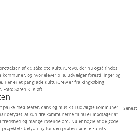
oprettelsen af de såkaldte KulturCrews, der nu også findes
-kommuner, og hvor elever bl.a. udvælger forestillinger og
. Her er et par glade KulturCrew'er fra Ringkøbing i
 Foto: Søren K. Kløft
ten
let pakke med teater, dans og musik til udvalgte kommuner -
Senest
 har betydet, at kun fire kommunerne til nu er modtager af
 tilfredshed og mange rosende ord. Nu er nogle af de gode
r projektets betydning for den professionelle kunsts