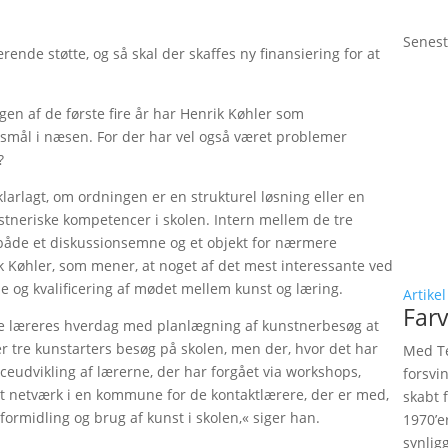
Senest
de støtte, og så skal der skaffes ny finansiering for at
ngen af de første fire år har Henrik Køhler som
gsmål i næsen. For der har vel også været problemer
?
klarlagt, om ordningen er en strukturel løsning eller en
nstneriske kompetencer i skolen. Intern mellem de tre
både et diskussionsemne og et objekt for nærmere
k Køhler, som mener, at noget af det mest interessante ved
 og kvalificering af mødet mellem kunst og læring.
Artikel
Farv
nge læreres hverdag med planlægning af kunstnerbesøg at
 tre kunstarters besøg på skolen, men der, hvor det har
Med Te
nceudvikling af lærerne, der har forgået via workshops,
forsvi
t netværk i en kommune for de kontaktlærere, der er med,
skabt 
formidling og brug af kunst i skolen,« siger han.
1970’e
synlig