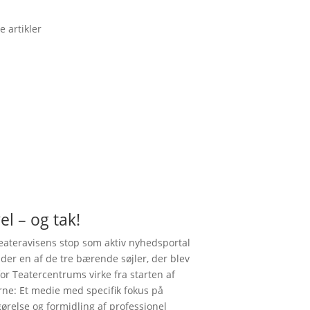
e artikler
el – og tak!
ateravisens stop som aktiv nyhedsportal
nder en af de tre bærende søjler, der blev
for Teatercentrums virke fra starten af
rne: Et medie med specifik fokus på
gørelse og formidling af professionel