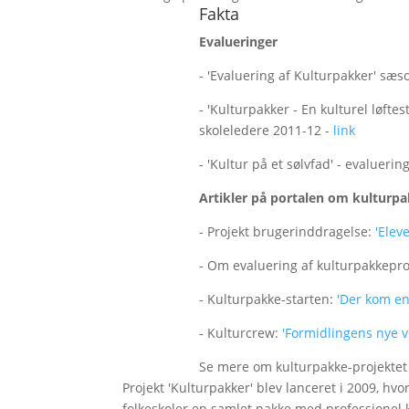
Fakta
Evalueringer
- 'Evaluering af Kulturpakker' sæs
- 'Kulturpakker - En kulturel løft
skoleledere 2011-12 -
link
- 'Kultur på et sølvfad' - evalueri
Artikler på portalen om kulturpa
- Projekt brugerinddragelse:
'Elev
- Om evaluering af kulturpakkepro
- Kulturpakke-starten:
'Der kom en
- Kulturcrew:
'Formidlingens nye v
Se mere om kulturpakke-projekte
Projekt 'Kulturpakker' blev lanceret i 2009, h
folkeskoler en samlet pakke med professionel ku