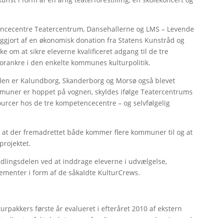
tencecentre Teatercentrum, Dansehallerne og LMS – Levende
liggjort af en økonomisk donation fra Statens Kunstråd og
e om at sikre eleverne kvalificeret adgang til de tre
 forankre i den enkelte kommunes kulturpolitik.
siden er Kalundborg, Skanderborg og Morsø også blevet
mmuner er hoppet på vognen, skyldes ifølge Teatercentrums
urcer hos de tre kompetencecentre – og selvfølgelig
r, at der fremadrettet både kommer flere kommuner til og at
projektet.
idlingsdelen ved at inddrage eleverne i udvælgelse,
gementer i form af de såkaldte KulturCrews.
urpakkers første år evalueret i efteråret 2010 af ekstern