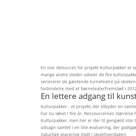
En stor delsucces for projekt Kulturpakker er 
mange andre steder udover de fire kulturpakke
servicerer de gæstende turneteatre på skolerne
forbindelse med et børneteaterfremstød i 2012.
En lettere adgang til kuns
Kulturpakker - et projekt, der tilbyder en sam
har nu løbet i fire år. Ressourcernes størrelse
Kulturpakker, men her er der til gengæld stor
udsagn samlet i en lille evaluering, der godtgø
naturlige placering midt i skolehverdagen.