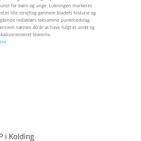
unst for børn og unge. Lukningen markeres
d et lille strejftog gennem bladets historie og
fgående redaktørs taksomme punktnedslag
gennem næsten 40 år at have fulgt et unikt og
skabsorienteret teaterliv.
ere
 i Kolding