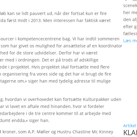
scenek
her me
løb kan se lidt pauvert ud, når der fortsat kun er fire
den a
 først midt i 2013. Men interessen har faktisk været
efter 
fælles
ssourcer i kompetencecentrene bag. Vi har indtil sommeren
Læs m
d, som har givet os mulighed for ansættelse af en koordinator
hed for de store udvidelser. Derfor har vi været
r med i ordningen. Det er på trods af adskillige
e i projektet. Hvis projektet skal fortsætte med flere
rganisering fra vores side og det har vi brugt de fire
gstagerne om,« siger han med tydelig adresse til mulige
ing, hvordan vi overhovedet kan fortsætte Kulturpakker uden
har vi lavet en aftale med hinanden, hvor vi fordeler
edarbejdere i de tre centre kommer til at arbejde med
 dumt endda,« siger han.
Artikel
KLAP
d kroner, som A.P. Møller og Hustru Chastine Mc Kinney