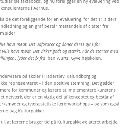
Studier (se faktaboks), og nu foreligger en ny evaluering ved
ekonsulenterne i Aarhus.
 kalde det foreliggende for en evaluering, for det 11 siders
ndledning og en graf består mestendels af citater fra
m sider.
ville have mødt. Det udfordrer og åbner deres øjne for
e ville have mødt. Det virker godt og stærkt, når de starter med
llingen', lyder det fx fra
Iben Würtz, Gyvelhøjskolen,
ndervisere på skoler i Haderslev, Kalundborg og
ikke repræsenteret – i den positive stemning. Det gælder
emmere for kommuner og lærere at implementere kunstens
t netværk, der er en vigtig del af konceptet og består af
ærksmøder og tværæstetiske lærerworkshops – og som også
nerne bag Kulturpakker.
il, at lærerne bruger tid på Kulturpakke-relateret arbejde,