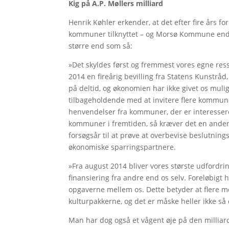
Kig på A.P. Møllers milliard
Henrik Køhler erkender, at det efter fire års for
kommuner tilknyttet – og Morsø Kommune endda
større end som så:
»Det skyldes først og fremmest vores egne re
2014 en fireårig bevilling fra Statens Kunstrå
på deltid, og økonomien har ikke givet os mulig
tilbageholdende med at invitere flere kommune
henvendelser fra kommuner, der er interessered
kommuner i fremtiden, så kræver det en anden o
forsøgsår til at prøve at overbevise beslutnin
økonomiske sparringspartnere.
»Fra august 2014 bliver vores største udfordr
finansiering fra andre end os selv. Foreløbigt 
opgaverne mellem os. Dette betyder at flere m
kulturpakkerne, og det er måske heller ikke så
Man har dog også et vågent øje på den milliar