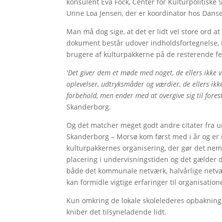
konsulent Eva Fock, Center for Kulturpolitiske 
Unne Loa Jensen, der er koordinator hos Dans
Man må dog sige, at det er lidt vel store ord at
dokument består udover indholdsfortegnelse, i
brugere af kulturpakkerne på de resterende fe
'Det giver dem et møde med noget, de ellers ikke 
oplevelser, udtryksmåder og værdier, de ellers ikk
forbehold, men ender med at overgive sig til foresti
Skanderborg.
Og det matcher meget godt andre citater fra u
Skanderborg – Morsø kom først med i år og er 
kulturpakkernes organisering, der gør det n
placering i undervisningstiden og det gælder de
både det kommunale netværk, halvårlige netv
kan formidle vigtige erfaringer til organisatio
Kun omkring de lokale skolelederes opbakning t
kniber det tilsyneladende lidt.