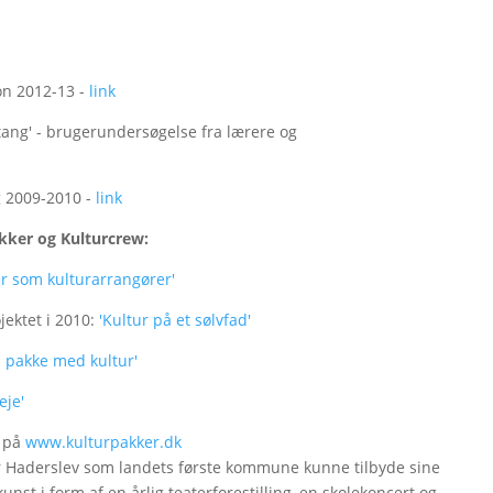
on 2012-13 -
link
estang' - brugerundersøgelse fra lærere og
ng 2009-2010 -
link
kker og Kulturcrew:
er som kulturarrangører'
jektet i 2010:
'Kultur på et sølvfad'
 pakke med kultur'
eje'
t på
www.kulturpakker.dk
vor Haderslev som landets første kommune kunne tilbyde sine
nst i form af en årlig teaterforestilling, en skolekoncert og