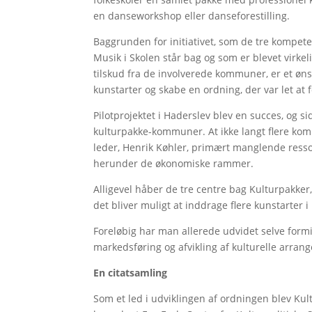
en danseworkshop eller danseforestilling.
Baggrunden for initiativet, som de tre kompe
Musik i Skolen står bag og som er blevet virke
tilskud fra de involverede kommuner, er et ønsk
kunstarter og skabe en ordning, der var let at
Pilotprojektet i Haderslev blev en succes, og 
kulturpakke-kommuner. At ikke langt flere ko
leder, Henrik Køhler, primært manglende resso
herunder de økonomiske rammer.
Alligevel håber de tre centre bag Kulturpakke
det bliver muligt at inddrage flere kunstarter i 
Foreløbig har man allerede udvidet selve form
markedsføring og afvikling af kulturelle arran
En citatsamling
Som et led i udviklingen af ordningen blev Kult