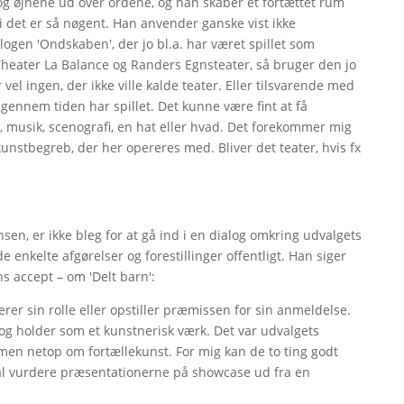
og øjnene ud over ordene, og han skaber et fortættet rum
di det er så nøgent. Han anvender ganske vist ikke
gen 'Ondskaben', der jo bl.a. har været spillet som
heater La Balance og Randers Egnsteater, så bruger den jo
el ingen, der ikke ville kalde teater. Eller tilsvarende med
ennem tiden har spillet. Det kunne være fint at få
s, musik, scenografi, en hat eller hvad. Det forekommer mig
unstbegreb, der her opereres med. Bliver det teater, hvis fx
n, er ikke bleg for at gå ind i en dialog omkring udvalgets
nkelte afgørelser og forestillinger offentligt. Han siger
s accept – om 'Delt barn':
erer sin rolle eller opstiller præmissen for sin anmeldelse.
 og holder som et kunstnerisk værk. Det var udvalgets
, men netop om fortællekunst. For mig kan de to ting godt
l vurdere præsentationerne på showcase ud fra en