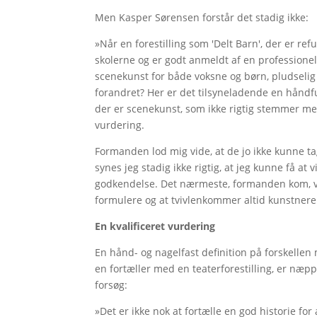
Men Kasper Sørensen forstår det stadig ikke:
»Når en forestilling som 'Delt Barn', der er r
skolerne og er godt anmeldt af en professione
scenekunst for både voksne og børn, pludselig
forandret? Her er det tilsyneladende en håndfu
der er scenekunst, som ikke rigtig stemmer 
vurdering.
Formanden lod mig vide, at de jo ikke kunne ta
synes jeg stadig ikke rigtig, at jeg kunne få at v
godkendelse. Det nærmeste, formanden kom, var
formulere og at tvivlenkommer altid kunstneren 
En kvalificeret vurdering
En hånd- og nagelfast definition på forskellen
en fortæller med en teaterforestilling, er næp
forsøg:
»Det er ikke nok at fortælle en god historie for