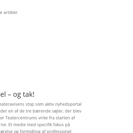
e artikler
el – og tak!
ateravisens stop som aktiv nyhedsportal
nder en af de tre bærende søjler, der blev
for Teatercentrums virke fra starten af
rne: Et medie med specifik fokus på
gørelse og formidling af professionel