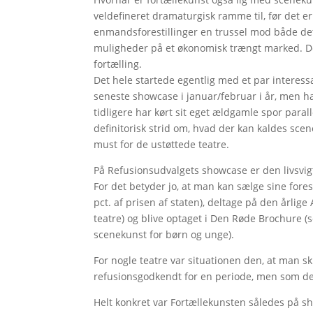
veldefineret dramaturgisk ramme til, før det er
enmandsforestillinger en trussel mod både det 
muligheder på et økonomisk trængt marked. De
fortælling.
Det hele startede egentlig med et par interess
seneste showcase i januar/februar i år, men ha
tidligere har kørt sit eget ældgamle spor paral
definitorisk strid om, hvad der kan kaldes sc
must for de ustøttede teatre.
På Refusionsudvalgets showcase er den livsvig
For det betyder jo, at man kan sælge sine forest
pct. af prisen af staten), deltage på den årlige
teatre) og blive optaget i Den Røde Brochure (s
scenekunst for børn og unge).
For nogle teatre var situationen den, at man sk
refusionsgodkendt for en periode, men som de
Helt konkret var Fortællekunsten således på sh