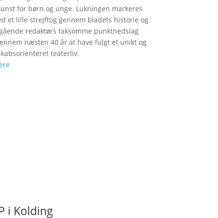
unst for børn og unge. Lukningen markeres
d et lille strejftog gennem bladets historie og
fgående redaktørs taksomme punktnedslag
gennem næsten 40 år at have fulgt et unikt og
skabsorienteret teaterliv.
ere
 i Kolding