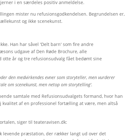
 stjerner i en særdeles positiv anmeldelse.
llingen mister nu refusionsgodkendelsen. Begrundelsen er,
rtællekunst og ikke scenekunst.
kke. Han har såvel 'Delt barn' som fire andre
sæsons udgave af Den Røde Brochure, alle
otte år og tre refusionsudvalg fået bedømt sine
nder den medvirkendes evner som storyteller, men vurderer
r tale om scenekunst, men netop om storytelling'.
ybende samtale med Refusionsudvalgets formand, hvor han
j kvalitet af en professionel fortælling at være, men altså
rtalen, siger til teateravisen.dk:
sk levende præstation, der rækker langt ud over det