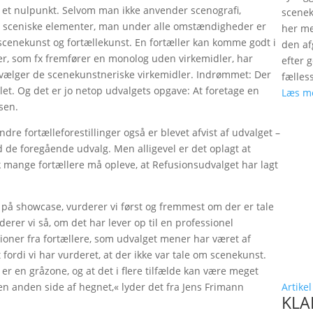
fra et nulpunkt. Selvom man ikke anvender scenografi,
scenek
et sceniske elementer, man under alle omstændigheder er
her me
på scenekunst og fortællekunst. En fortæller kan komme godt i
den a
ner, som fx fremfører en monolog uden virkemidler, har
efter 
fravælger de scenekunstneriske virkemidler. Indrømmet: Der
fælles
 let. Og det er jo netop udvalgets opgave: At foretage en
Læs m
sen.
ndre fortælleforestillinger også er blevet afvist af udvalget –
d de foregående udvalg. Men alligevel er det oplagt at
 mange fortællere må opleve, at Refusionsudvalget har lagt
r på showcase, vurderer vi først og fremmest om der er tale
erer vi så, om det har lever op til en professionel
tioner fra fortællere, som udvalget mener har været af
t fordi vi har vurderet, at der ikke var tale om scenekunst.
 er en gråzone, og at det i flere tilfælde kan være meget
en anden side af hegnet,« lyder det fra Jens Frimann
Artikel
KLAP