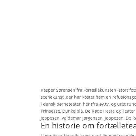
Kasper Sørensen fra Fortællekunsten (stort foto)
scenekunst, der har kostet ham en refusionsg
i dansk børneteater, her (fra øv.tv. og uret ru
Prinsesse, Dunkelblå, De Røde Heste og Teate
Jeppesen, Valdemar Jørgensen, Jeppezen, De R
En historie om fortællete
Hvornår er fortællekunst også lig med sceneku