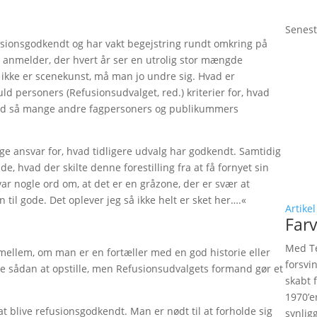
Senest
efusionsgodkendt og har vakt begejstring rundt omkring på
l anmelder, der hvert år ser en utrolig stor mængde
 ikke er scenekunst, må man jo undre sig. Hvad er
ld personers (Refusionsudvalget, red.) kriterier for, hvad
med så mange andre fagpersoners og publikummers
ge ansvar for, hvad tidligere udvalg har godkendt. Samtidig
ide, hvad der skilte denne forestilling fra at få fornyet sin
 nogle ord om, at det er en gråzone, der er svær at
til gode. Det oplever jeg så ikke helt er sket her….«
Artikel
Farv
Med Te
 mellem, om man er en fortæller med en god historie eller
forsvi
pe sådan at opstille, men Refusionsudvalgets formand gør et
skabt 
1970’e
 at blive refusionsgodkendt. Man er nødt til at forholde sig
synlig