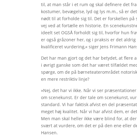
til, at man står i et rum og skal definere det 
kostumer, bevægelse, lyd og lys m.m., så er d
nødt til at forholde sig til. Det er forskellen 
vej ved at fortælle en historie. En scenekunst
ideelt set OGSÅ forholdt sig til, hvorfor hun 
er også gråzoner her, og i praksis er det aldrig
kvalificeret vurdering,« siger Jens Frimann Han
Det har man gjort og det har betydet, at flere a
i øvrigt ganske som det har været tilfældet me
spørge, om de på børneteaterområdet notorisk
en mere restriktiv linje?
»Nej, det har vi ikke. Når vi ser præsentatione
om scenekunst. Er der tale om scenekunst, vurd
standard. Vi har faktisk afvist en del præsenta
meget høj kvalitet. Når vi har afvist dem, er de
Men man skal heller ikke være blind for, at der
svært at vurdere, om det er på den ene eller d
Hansen.