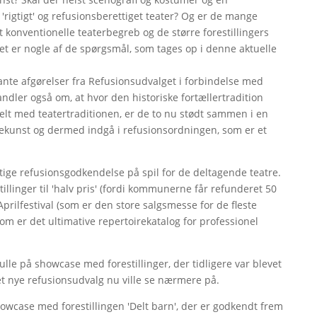
 'rigtigt' og refusionsberettiget teater? Og er de mange
konventionelle teaterbegreb og de større forestillingers
t er nogle af de spørgsmål, som tages op i denne aktuelle
ante afgørelser fra Refusionsudvalget i forbindelse med
ndler også om, at hvor den historiske fortællertradition
lelt med teatertraditionen, er de to nu stødt sammen i en
enekunst og dermed indgå i refusionsordningen, som er et
tige refusionsgodkendelse på spil for de deltagende teatre.
illinger til 'halv pris' (fordi kommunerne får refunderet 50
 Aprilfestival (som er den store salgsmesse for de fleste
om er det ultimative repertoirekatalog for professionel
ulle på showcase med forestillinger, der tidligere var blevet
t nye refusionsudvalg nu ville se nærmere på.
owcase med forestillingen 'Delt barn', der er godkendt frem