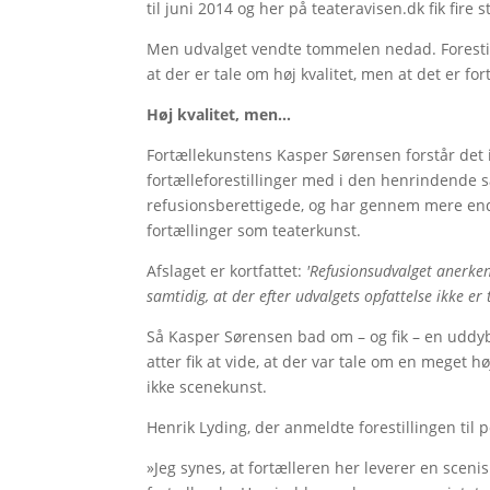
til juni 2014 og her på teateravisen.dk fik fire
Men udvalget vendte tommelen nedad. Foresti
at der er tale om høj kvalitet, men at det er fo
Høj kvalitet, men…
Fortællekunstens Kasper Sørensen forstår det i
fortælleforestillinger med i den henrindende 
refusionsberettigede, og har gennem mere end 
fortællinger som teaterkunst.
Afslaget er kortfattet:
'Refusionsudvalget anerke
samtidig, at der efter udvalgets opfattelse ikke e
Så Kasper Sørensen bad om – og fik – en udd
atter fik at vide, at der var tale om en meget hø
ikke scenekunst.
Henrik Lyding, der anmeldte forestillingen til po
»Jeg synes, at fortælleren her leverer en sceni