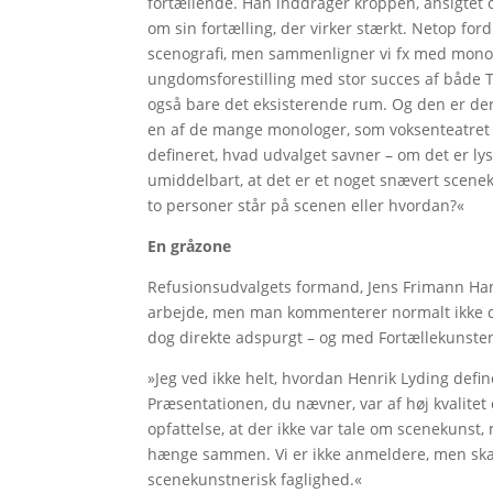
fortællende. Han inddrager kroppen, ansigtet 
om sin fortælling, der virker stærkt. Netop for
scenografi, men sammenligner vi fx med monolo
ungdomsforestilling med stor succes af både T
også bare det eksisterende rum. Og den er der v
en af de mange monologer, som voksenteatret g
defineret, hvad udvalget savner – om det er ly
umiddelbart, at det er et noget snævert scenek
to personer står på scenen eller hvordan?«
En gråzone
Refusionsudvalgets formand, Jens Frimann Hanse
arbejde, men man kommenterer normalt ikke de e
dog direkte adspurgt – og med Fortællekunsten
»Jeg ved ikke helt, hvordan Henrik Lyding defin
Præsentationen, du nævner, var af høj kvalitet
opfattelse, at der ikke var tale om scenekunst
hænge sammen. Vi er ikke anmeldere, men ska
scenekunstnerisk faglighed.«