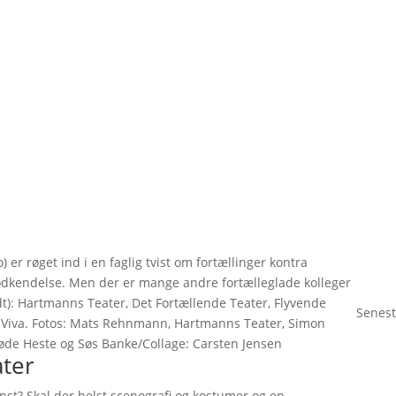
 er røget ind i en faglig tvist om fortællinger kontra
odkendelse. Men der er mange andre fortælleglade kolleger
ndt): Hartmanns Teater, Det Fortællende Teater, Flyvende
Senest
r Viva. Fotos: Mats Rehnmann, Hartmanns Teater, Simon
øde Heste og Søs Banke/Collage: Carsten Jensen
ater
nst? Skal der helst scenografi og kostumer og en