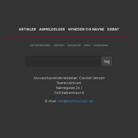
ARTIKLER
ANMELDELSER
NYHEDER OG NAVNE
DEBAT
OM TEATERAVISEN
KONTAKT
ANNONCER
ARKIV
NYHEDSMAIL
Ansvarshavende redaktør: Carsten Jensen
Teatercentrum
Nørregade 26,1
1165 København K
E-mail:
red@teateravisen.dk