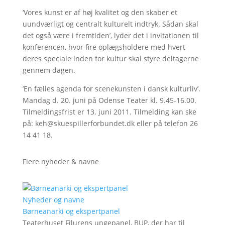
‘Vores kunst er af høj kvalitet og den skaber et
uundværligt og centralt kulturelt indtryk. Sådan skal
det også være i fremtiden’, lyder det i invitationen til
konferencen, hvor fire oplægsholdere med hvert
deres speciale inden for kultur skal styre deltagerne
gennem dagen.
’En fælles agenda for scenekunsten i dansk kulturliv’.
Mandag d. 20. juni på Odense Teater kl. 9.45-16.00.
Tilmeldingsfrist er 13. juni 2011. Tilmelding kan ske
på: keh@skuespillerforbundet.dk eller på telefon 26
14 41 18.
Flere nyheder & navne
Nyheder og navne
Børneanarki og ekspertpanel
Teaterhuset Filurens ungepanel, BUP, der har til