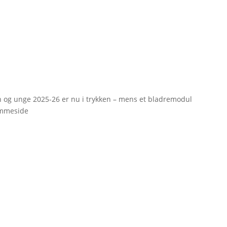
rn og unge 2025-26 er nu i trykken – mens et bladremodul
emmeside