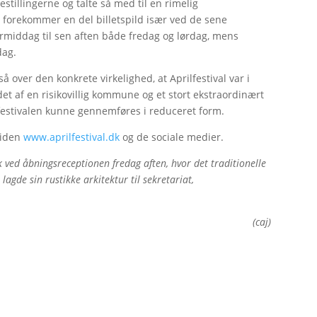
restillingerne og talte så med til en rimelig
 forekommer en del billetspild især ved de sene
g formiddag til sen aften både fredag og lørdag, mens
dag.
 over den konkrete virkelighed, at Aprilfestival var i
eddet af en risikovillig kommune og et stort ekstraordinært
å festivalen kunne gennemføres i reduceret form.
siden
www.aprilfestival.dk
og de sociale medier.
olk ved åbningsreceptionen fredag aften, hvor det traditionelle
 lagde sin rustikke arkitektur til sekretariat,
(caj)