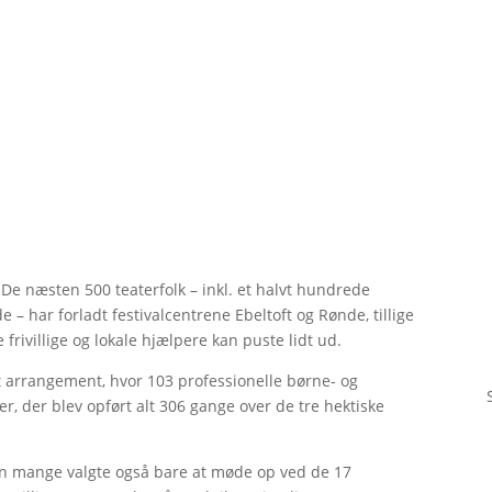
 De næsten 500 teaterfolk – inkl. et halvt hundrede
e – har forladt festivalcentrene Ebeltoft og Rønde, tillige
ivillige og lokale hjælpere kan puste lidt ud.
t arrangement, hvor 103 professionelle børne- og
r, der blev opført alt 306 gange over de tre hektiske
men mange valgte også bare at møde op ved de 17