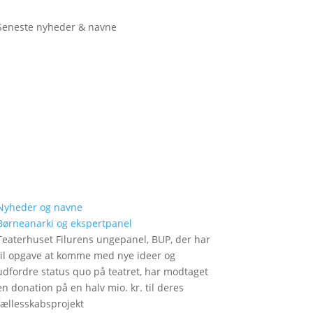
Seneste nyheder & navne
Nyheder og navne
Børneanarki og ekspertpanel
Teaterhuset Filurens ungepanel, BUP, der har
til opgave at komme med nye ideer og
udfordre status quo på teatret, har modtaget
en donation på en halv mio. kr. til deres
fællesskabsprojekt