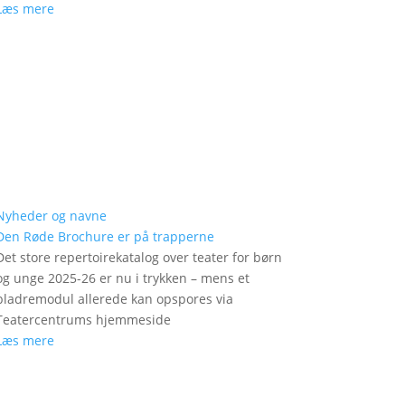
Læs mere
Nyheder og navne
Den Røde Brochure er på trapperne
Det store repertoirekatalog over teater for børn
og unge 2025-26 er nu i trykken – mens et
bladremodul allerede kan opspores via
Teatercentrums hjemmeside
Læs mere