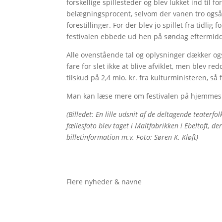
forskellige spillesteder og blev lukket ind til fo
belægningsprocent, selvom der vanen tro også
forestillinger. For der blev jo spillet fra tidli
festivalen ebbede ud hen på søndag eftermid
Alle ovenstående tal og oplysninger dækker også
fare for slet ikke at blive afviklet, men blev r
tilskud på 2,4 mio. kr. fra kulturministeren, s
Man kan læse mere om festivalen på hjemme
(Billedet: En lille udsnit af de deltagende teaterf
fællesfoto blev taget i Maltfabrikken i Ebeltoft, der
billetinformation m.v. Foto: Søren K. Kløft)
Flere nyheder & navne