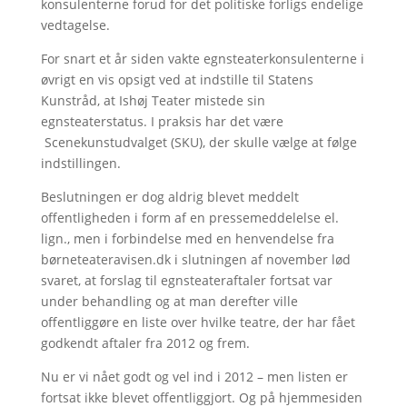
konsulenterne forud for det politiske forligs endelige
vedtagelse.
For snart et år siden vakte egnsteaterkonsulenterne i
øvrigt en vis opsigt ved at indstille til Statens
Kunstråd, at Ishøj Teater mistede sin
egnsteaterstatus. I praksis har det være
Scenekunstudvalget (SKU), der skulle vælge at følge
indstillingen.
Beslutningen er dog aldrig blevet meddelt
offentligheden i form af en pressemeddelelse el.
lign., men i forbindelse med en henvendelse fra
børneteateravisen.dk i slutningen af november lød
svaret, at forslag til egnsteateraftaler fortsat var
under behandling og at man derefter ville
offentliggøre en liste over hvilke teatre, der har fået
godkendt aftaler fra 2012 og frem.
Nu er vi nået godt og vel ind i 2012 – men listen er
fortsat ikke blevet offentliggjort. Og på hjemmesiden