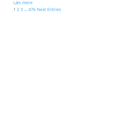
Læs mere
1
2
3
…
476
Next Entries