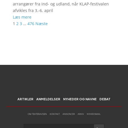
arrangører fra ind- og udland, når KLAP-festivalen
afvikles fra 3.-6. april
Læs mere
1
2
3
…
476
Næste
ARTIKLER
ANMELDELSER
NYHEDER OG NAVNE
DEBAT
OM TEATERAVISEN
KONTAKT
ANNONCER
ARKIV
NYHEDSMAIL