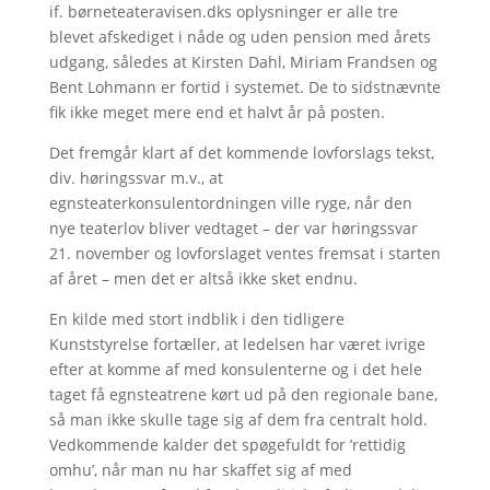
if. børneteateravisen.dks oplysninger er alle tre
blevet afskediget i nåde og uden pension med årets
udgang, således at Kirsten Dahl, Miriam Frandsen og
Bent Lohmann er fortid i systemet. De to sidstnævnte
fik ikke meget mere end et halvt år på posten.
Det fremgår klart af det kommende lovforslags tekst,
div. høringssvar m.v., at
egnsteaterkonsulentordningen ville ryge, når den
nye teaterlov bliver vedtaget – der var høringssvar
21. november og lovforslaget ventes fremsat i starten
af året – men det er altså ikke sket endnu.
En kilde med stort indblik i den tidligere
Kunststyrelse fortæller, at ledelsen har været ivrige
efter at komme af med konsulenterne og i det hele
taget få egnsteatrene kørt ud på den regionale bane,
så man ikke skulle tage sig af dem fra centralt hold.
Vedkommende kalder det spøgefuldt for ’rettidig
omhu’, når man nu har skaffet sig af med