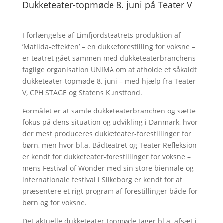
Dukketeater-topmøde 8. juni på Teater V
I forlængelse af Limfjordsteatrets produktion af
’Matilda-effekten’ – en dukkeforestilling for voksne –
er teatret gået sammen med dukketeaterbranchens
faglige organisation UNIMA om at afholde et såkaldt
dukketeater-topmøde 8. juni – med hjælp fra Teater
V, CPH STAGE og Statens Kunstfond.
Formålet er at samle dukketeaterbranchen og sætte
fokus på dens situation og udvikling i Danmark, hvor
der mest produceres dukketeater-forestillinger for
børn, men hvor bl.a. Bådteatret og Teater Refleksion
er kendt for dukketeater-forestillinger for voksne –
mens Festival of Wonder med sin store biennale og
internationale festival i Silkeborg er kendt for at
præsentere et rigt program af forestillinger både for
børn og for voksne.
Det aktuelle dukketeater-topmøde tager bl.a. afsæt i