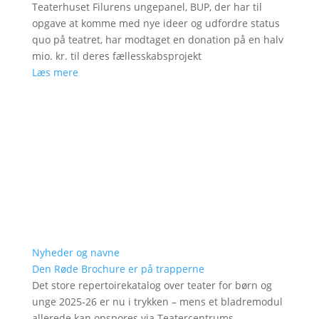
Teaterhuset Filurens ungepanel, BUP, der har til
opgave at komme med nye ideer og udfordre status
quo på teatret, har modtaget en donation på en halv
mio. kr. til deres fællesskabsprojekt
Læs mere
Nyheder og navne
Den Røde Brochure er på trapperne
Det store repertoirekatalog over teater for børn og
unge 2025-26 er nu i trykken – mens et bladremodul
allerede kan opspores via Teatercentrums