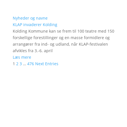
Nyheder og navne
KLAP invaderer Kolding
Kolding Kommune kan se frem til 100 teatre med 150
forskellige forestillinger og en masse formidlere og
arrangører fra ind- og udland, når KLAP-festivalen
afvikles fra 3.-6. april
Læs mere
1
2
3
…
476
Next Entries