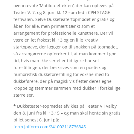
ovennævnte ’Matilda-effekten’, der kan opleves på
Teater V. 7. og 8. juni kl. 12 som led i CPH STAGE-
festivalen. Selve Dukketeatertopmødet er gratis og
åben for alle, men primært tænkt som et
arrangement for professionelle kunstnere. Der vil
være en let frokost kl. 13 og en lille kreativ
startopgave, der lægger op til snakken på topmødet,
så arrangørerne opfordrer til, at man kommer i god
tid, hvis man ikke ser eller tidligere har set
forestillingen, der beskrives som en poetisk og
humoristisk dukkeforestilling for voksne med to
dukkeførere, der på magisk vis fletter deres egne
kroppe og stemmer sammen med dukker i forskellige
størrelser.
*
Dukketeater-topmødet afvikles på Teater V i Valby
den 8. juni fra kl. 13.15 – og man skal hente sin gratis
billet senest 6. juni på:
form.jotform.com/241002118736345