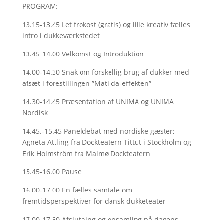
PROGRAM:
13.15-13.45 Let frokost (gratis) og lille kreativ fælles
intro i dukkeværkstedet
13.45-14.00 Velkomst og Introduktion
14.00-14.30 Snak om forskellig brug af dukker med
afsæt i forestillingen ”Matilda-effekten”
14.30-14.45 Præsentation af UNIMA og UNIMA
Nordisk
14.45.-15.45 Paneldebat med nordiske gæster;
Agneta Attling fra Dockteatern Tittut i Stockholm og
Erik Holmström fra Malmø Dockteatern
15.45-16.00 Pause
16.00-17.00 En fælles samtale om
fremtidsperspektiver for dansk dukketeater
17.00-17.30 Afslutning og opsamling på dagens