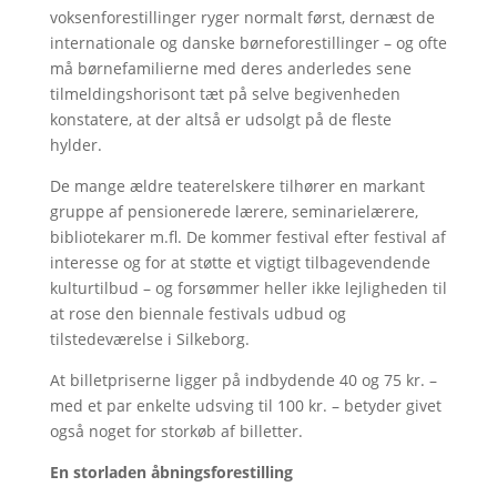
voksenforestillinger ryger normalt først, dernæst de
internationale og danske børneforestillinger – og ofte
må børnefamilierne med deres anderledes sene
tilmeldingshorisont tæt på selve begivenheden
konstatere, at der altså er udsolgt på de fleste
hylder.
De mange ældre teaterelskere tilhører en markant
gruppe af pensionerede lærere, seminarielærere,
bibliotekarer m.fl. De kommer festival efter festival af
interesse og for at støtte et vigtigt tilbagevendende
kulturtilbud – og forsømmer heller ikke lejligheden til
at rose den biennale festivals udbud og
tilstedeværelse i Silkeborg.
At billetpriserne ligger på indbydende 40 og 75 kr. –
med et par enkelte udsving til 100 kr. – betyder givet
også noget for storkøb af billetter.
En storladen åbningsforestilling