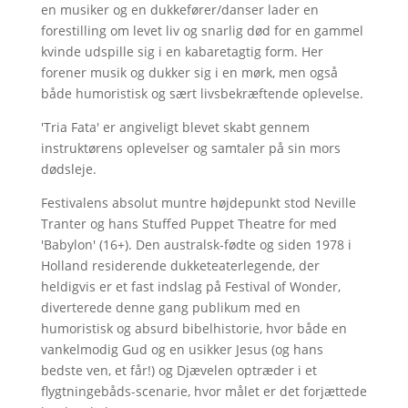
en musiker og en dukkefører/danser lader en
forestilling om levet liv og snarlig død for en gammel
kvinde udspille sig i en kabaretagtig form. Her
forener musik og dukker sig i en mørk, men også
både humoristisk og sært livsbekræftende oplevelse.
'Tria Fata' er angiveligt blevet skabt gennem
instruktørens oplevelser og samtaler på sin mors
dødsleje.
Festivalens absolut muntre højdepunkt stod Neville
Tranter og hans Stuffed Puppet Theatre for med
'Babylon' (16+). Den australsk-fødte og siden 1978 i
Holland residerende dukketeaterlegende, der
heldigvis er et fast indslag på Festival of Wonder,
diverterede denne gang publikum med en
humoristisk og absurd bibelhistorie, hvor både en
vankelmodig Gud og en usikker Jesus (og hans
bedste ven, et får!) og Djævelen optræder i et
flygtningebåds-scenarie, hvor målet er det forjættede