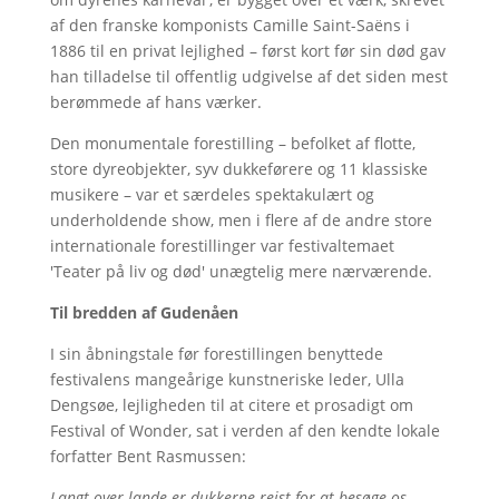
af den franske komponists Camille Saint-Saëns i
1886 til en privat lejlighed – først kort før sin død gav
han tilladelse til offentlig udgivelse af det siden mest
berømmede af hans værker.
Den monumentale forestilling – befolket af flotte,
store dyreobjekter, syv dukkeførere og 11 klassiske
musikere – var et særdeles spektakulært og
underholdende show, men i flere af de andre store
internationale forestillinger var festivaltemaet
'Teater på liv og død' unægtelig mere nærværende.
Til bredden af Gudenåen
I sin åbningstale før forestillingen benyttede
festivalens mangeårige kunstneriske leder, Ulla
Dengsøe, lejligheden til at citere et prosadigt om
Festival of Wonder, sat i verden af den kendte lokale
forfatter Bent Rasmussen:
Langt over lande er dukkerne rejst for at besøge os.