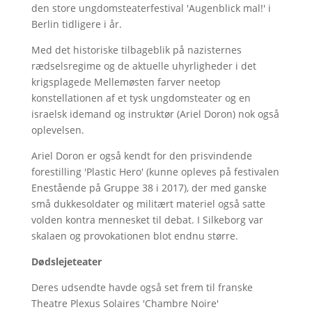
den store ungdomsteaterfestival 'Augenblick mal!' i
Berlin tidligere i år.
Med det historiske tilbageblik på nazisternes
rædselsregime og de aktuelle uhyrligheder i det
krigsplagede Mellemøsten farver neetop
konstellationen af et tysk ungdomsteater og en
israelsk idemand og instruktør (Ariel Doron) nok også
oplevelsen.
Ariel Doron er også kendt for den prisvindende
forestilling 'Plastic Hero' (kunne opleves på festivalen
Enestående på Gruppe 38 i 2017), der med ganske
små dukkesoldater og militært materiel også satte
volden kontra mennesket til debat. I Silkeborg var
skalaen og provokationen blot endnu større.
Dødslejeteater
Deres udsendte havde også set frem til franske
Theatre Plexus Solaires 'Chambre Noire'