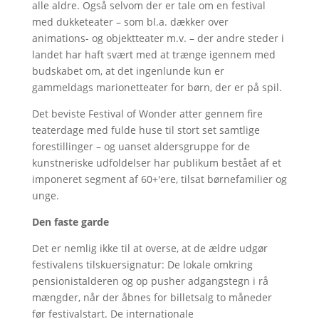
alle aldre. Også selvom der er tale om en festival
med dukketeater – som bl.a. dækker over
animations- og objektteater m.v. – der andre steder i
landet har haft svært med at trænge igennem med
budskabet om, at det ingenlunde kun er
gammeldags marionetteater for børn, der er på spil.
Det beviste Festival of Wonder atter gennem fire
teaterdage med fulde huse til stort set samtlige
forestillinger – og uanset aldersgruppe for de
kunstneriske udfoldelser har publikum bestået af et
imponeret segment af 60+'ere, tilsat børnefamilier og
unge.
Den faste garde
Det er nemlig ikke til at overse, at de ældre udgør
festivalens tilskuersignatur: De lokale omkring
pensionistalderen og op pusher adgangstegn i rå
mængder, når der åbnes for billetsalg to måneder
før festivalstart. De internationale