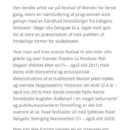
Den kendte artist var på Festival of Wonder for første
gang, mens en nærstudering af programmet viste
gensyn med en håndfuld forestillinger fra tidligere
festivaler. Ifølge Ulla Dengsøe bl.a. taget med igen
for at sikre en præsentation af hele paletten af
forskellige former for dukketeater.
Hvor man ved hver eneste festival til alle tider ville
glæde sig over franske Theatre La Pendues 'Poli
Degain' (Politiet efter os'/7+ – også vist 2011) med
deres vildt morsomme og entusiastiske
dekonstruktion af et traditionelt Master Jakel-stykke,
og svenske Skogsteaterns 'Historien om Anki' (2-4 år –
også vist 2013) med dansk-svenske Pytte Ravns
formidable bugtaler-dukkespil i en meget velturneret
og publikumsorienteret forestilling, er det lidt
sværere at se, hvad festivalen vil med tjekkiske Pavel
Vangelis 'Swinging Marionettes' (7+ – også vist 2003).
Man kan ikke fraviste Vangeli en vis strengekunst