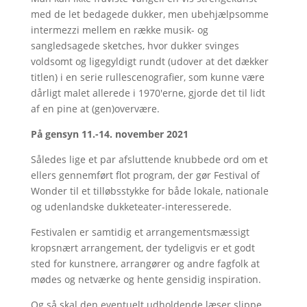
med de let bedagede dukker, men ubehjælpsomme
intermezzi mellem en række musik- og
sangledsagede sketches, hvor dukker svinges
voldsomt og ligegyldigt rundt (udover at det dækker
titlen) i en serie rullescenografier, som kunne være
dårligt malet allerede i 1970'erne, gjorde det til lidt
af en pine at (gen)overvære.
På gensyn 11.-14. november 2021
Således lige et par afsluttende knubbede ord om et
ellers gennemført flot program, der gør Festival of
Wonder til et tilløbsstykke for både lokale, nationale
og udenlandske dukketeater-interesserede.
Festivalen er samtidig et arrangementsmæssigt
kropsnært arrangement, der tydeligvis er et godt
sted for kunstnere, arrangører og andre fagfolk at
mødes og netværke og hente gensidig inspiration.
Og så skal den eventuelt udholdende læser slippe