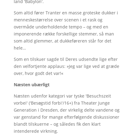
land 'Babylon'.
Som altid fører Tranter en masse groteske dukker i
menneskestørrelse over scenen i et rask og
overmåde underholdende tempo – og med en
imponerende række forskellige stemmer, så man
som altid glemmer, at dukkeføreren står for det
hele…
Som en tilskuer sagde til Deres udsendte lige efter
den velfortjente applaus: »Jeg var lige ved at græde
over, hvor godt det var!«
Næsten ubærligt
Næsten udenfor kategori var tyske 'Besuchszeit
vorbei' ('Besøgstid forbi'/16+) fra Theater Junge
Generation i Dresden, der virkelig delte vandene og
var genstand for mange efterfølgende diskussioner
blandt tilskuerne – og således fik den klart
intenderede virkning.