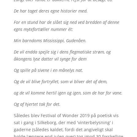
De har taget deres egne historier med.
For en stund har de slået sig ned ved bredden af denne
egns mytefortæller nummer ét:
Min barndoms Mississippi, Gudenåen.
De vil endda spejle sig i dens flegmatiske strøm, og
åkongens lyse datter vil synge for dem
Og spille på sivene i en månelys nat.
Og de vil blive fortryllet, som vi bliver det af dem,
og de vil komme hertil igen og igen, som de har for vane.
Og af hjertet tak for det.
Således blev Festival of Wonder 2019 på poetisk vis
sat i gang i Silkeborg, der med 'vinterbelysning' i
gaderne (således kaldet, fordi det angiveligt skal
holde længere end julen over) tog imod 30 forskellige