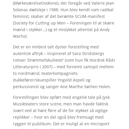
(Mørkeværelset/voksne), der foregår ved Valerie Jean
Solanas dødsleje i 1988. Hun blev kendt som radikal
feminist, skaber af det berømte SCUM-manifest
(Society for Cutting up Men – Foreningen til at skære
mænd i stykker…) og et mislykket attentat på Andy
Warhol.
Det er en mildest talt dyster forestilling med
autentisk aftryk – inspireret af Sara Stridsbergs
roman 'Drømmefakultetet' (som hun fik Nordisk Råds
Litteraturpris i 2007) – med fornemt samspil mellem
to nordmænd, teaterkompagniets
dukkefører/skuespiller Yngvild Aspeli og
perkussionist og sanger Ane Marthe Sørlien Holen.
Forestillingen blev opført med engelsk tale på Jysk
Musikteaters store scene, men man havde faktisk
svært ved at høre flere af de for stykket så vigtige
replikker – hvor en del også blev fremsagt med
ryggen til publikum. Det er muligt at en microport