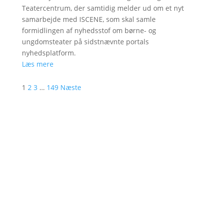
Teatercentrum, der samtidig melder ud om et nyt
samarbejde med ISCENE, som skal samle
formidlingen af nyhedsstof om børne- og
ungdomsteater på sidstnævnte portals
nyhedsplatform.
Læs mere
1
2
3
…
149
Næste