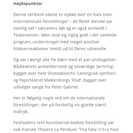
Højdepunkter
Denne skribent nåede et stykke over en halv snes
internationale forestillinger – de fleste danske var
nemlig set i sæsonens løb og er også anmeldt i
Teateravisen. Men stod sig rigtig godt i det samlede
program, understreget med meget positive
tilskuerreaktioner meldt ud til Deres udsendte.
Og var i øvrigt alle for børn med et par undtagelser:
Bådteatrets anmelderroste og seværdige 'Jernring',
bygget over hele Shostakovichs 'Leningrad-symfoni',
og Papirteatret Meklenborgs 'Flod', bygget over
udvalgte sange fra Peter Gabriel.
Her er følgelig nogle ord om de internationale
forestillinger, der på forskellig vis gjorde størst
indtryk.
Festivalens rent kunstnerisk bedste forestilling var
nok franske Theatre La Pendues 'Tria Fata' (13+), hvor