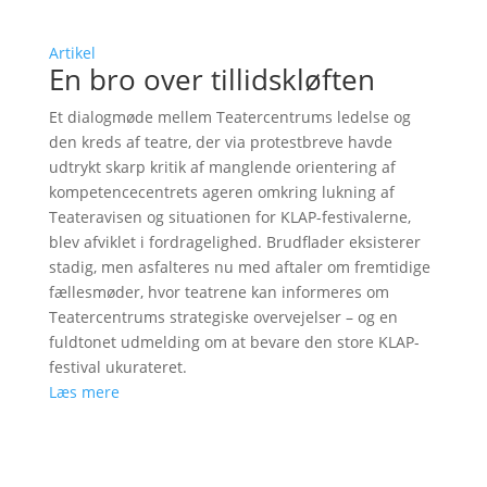
Artikel
En bro over tillidskløften
Et dialogmøde mellem Teatercentrums ledelse og
den kreds af teatre, der via protestbreve havde
udtrykt skarp kritik af manglende orientering af
kompetencecentrets ageren omkring lukning af
Teateravisen og situationen for KLAP-festivalerne,
blev afviklet i fordragelighed. Brudflader eksisterer
stadig, men asfalteres nu med aftaler om fremtidige
fællesmøder, hvor teatrene kan informeres om
Teatercentrums strategiske overvejelser – og en
fuldtonet udmelding om at bevare den store KLAP-
festival ukurateret.
Læs mere