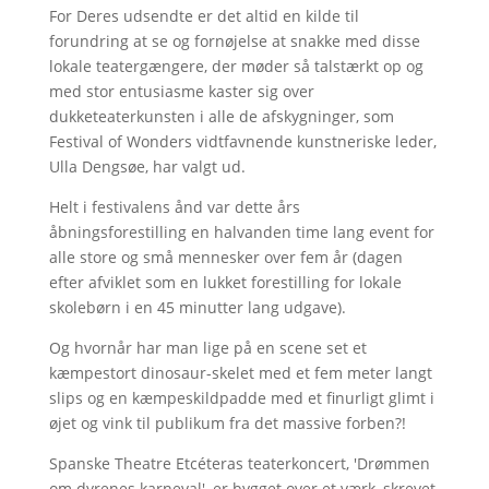
For Deres udsendte er det altid en kilde til
forundring at se og fornøjelse at snakke med disse
lokale teatergængere, der møder så talstærkt op og
med stor entusiasme kaster sig over
dukketeaterkunsten i alle de afskygninger, som
Festival of Wonders vidtfavnende kunstneriske leder,
Ulla Dengsøe, har valgt ud.
Helt i festivalens ånd var dette års
åbningsforestilling en halvanden time lang event for
alle store og små mennesker over fem år (dagen
efter afviklet som en lukket forestilling for lokale
skolebørn i en 45 minutter lang udgave).
Og hvornår har man lige på en scene set et
kæmpestort dinosaur-skelet med et fem meter langt
slips og en kæmpeskildpadde med et finurligt glimt i
øjet og vink til publikum fra det massive forben?!
Spanske Theatre Etcéteras teaterkoncert, 'Drømmen
om dyrenes karneval', er bygget over et værk, skrevet