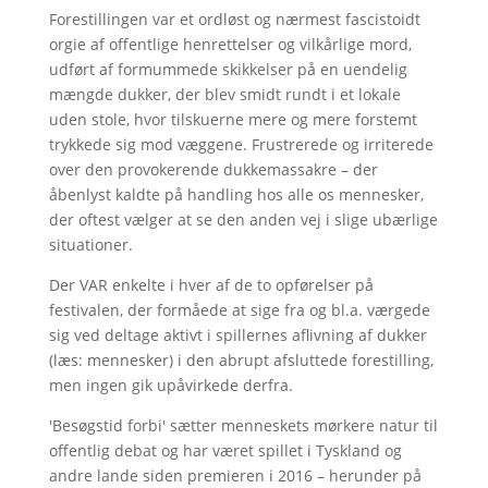
Forestillingen var et ordløst og nærmest fascistoidt
orgie af offentlige henrettelser og vilkårlige mord,
udført af formummede skikkelser på en uendelig
mængde dukker, der blev smidt rundt i et lokale
uden stole, hvor tilskuerne mere og mere forstemt
trykkede sig mod væggene. Frustrerede og irriterede
over den provokerende dukkemassakre – der
åbenlyst kaldte på handling hos alle os mennesker,
der oftest vælger at se den anden vej i slige ubærlige
situationer.
Der VAR enkelte i hver af de to opførelser på
festivalen, der formåede at sige fra og bl.a. værgede
sig ved deltage aktivt i spillernes aflivning af dukker
(læs: mennesker) i den abrupt afsluttede forestilling,
men ingen gik upåvirkede derfra.
'Besøgstid forbi' sætter menneskets mørkere natur til
offentlig debat og har været spillet i Tyskland og
andre lande siden premieren i 2016 – herunder på