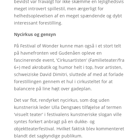
bevidst var fravalgt for ikke skæmme en lejlighedsvis
meget introvert spillestil, men ærgerligt for
helhedsoplevelsen af en meget spændende og dybt
interessant forestilling.
Nycirkus og gensyn
På Festival of Wonder kunne man også i et stort telt
på havnefronten ved Gudenåen opleve en
fascinerende event, 'Cirkusartisten' (Familieteater/fra
6+) med akrobatik og humor helt i top, hvor artisten,
schweiziske David Dimitri, sluttede af med at forlade
forestillingen gennem et hul i cirkusteltet for at
balancere på line højt over gadeplan.
Det var flot, rendyrket nycirkus, som dog uden
kunstnerisk leder Ulla Dengsøes tilføjelse af termen
'visuelt teater' i festivalens kunstneriske slogan ville
syntes forkert anbragt på en dukke- og
objektteaterfestival. Hvilket faktisk blev kommenteret
blandt det sagkyndige publikum.