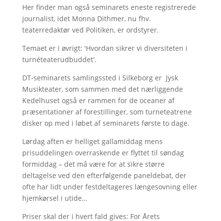
Her finder man også seminarets eneste registrerede
journalist, idet Monna Dithmer, nu fhv.
teaterredaktør ved Politiken, er ordstyrer.
Temaet er i øvrigt: 'Hvordan sikrer vi diversiteten i
turnéteaterudbuddet'.
DT-seminarets samlingssted i Silkeborg er Jysk
Musikteater, som sammen med det nærliggende
Kedelhuset også er rammen for de oceaner af
præsentationer af forestillinger, som turneteatrene
disker op med i løbet af seminarets første to dage.
Lørdag aften er helliget gallamiddag mens
prisuddelingen overraskende er flyttet til søndag
formiddag – det må være for at sikre større
deltagelse ved den efterfølgende paneldebat, der
ofte har lidt under festdeltageres længesovning eller
hjemkørsel i utide…
Priser skal der i hvert fald gives: For Årets