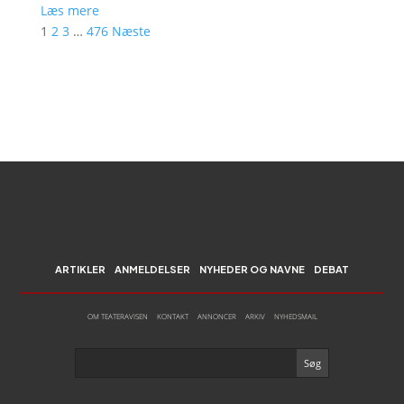
Læs mere
1
2
3
…
476
Næste
ARTIKLER
ANMELDELSER
NYHEDER OG NAVNE
DEBAT
OM TEATERAVISEN
KONTAKT
ANNONCER
ARKIV
NYHEDSMAIL