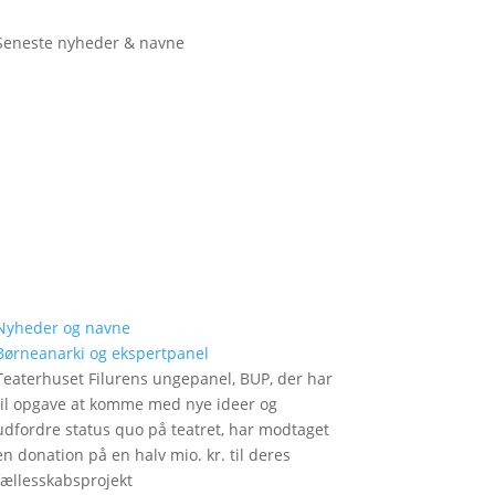
Seneste nyheder & navne
Nyheder og navne
Børneanarki og ekspertpanel
Teaterhuset Filurens ungepanel, BUP, der har
til opgave at komme med nye ideer og
udfordre status quo på teatret, har modtaget
en donation på en halv mio. kr. til deres
fællesskabsprojekt