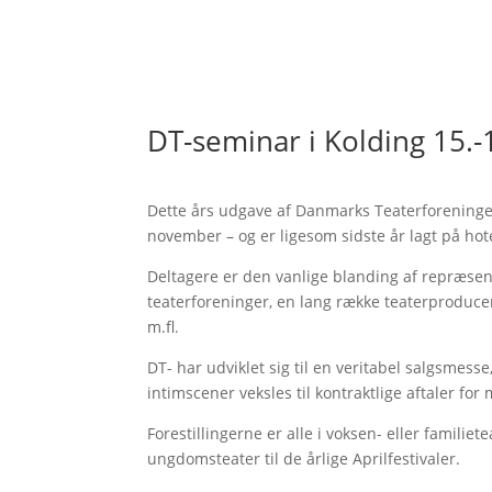
DT-seminar i Kolding 15.
Dette års udgave af Danmarks Teaterforeningers
november – og er ligesom sidste år lagt på hot
Deltagere er den vanlige blanding af repræsenta
teaterforeninger, en lang række teaterproduce
m.fl.
DT- har udviklet sig til en veritabel salgsmess
intimscener veksles til kontraktlige aftaler fo
Forestillingerne er alle i voksen- eller familie
ungdomsteater til de årlige Aprilfestivaler.