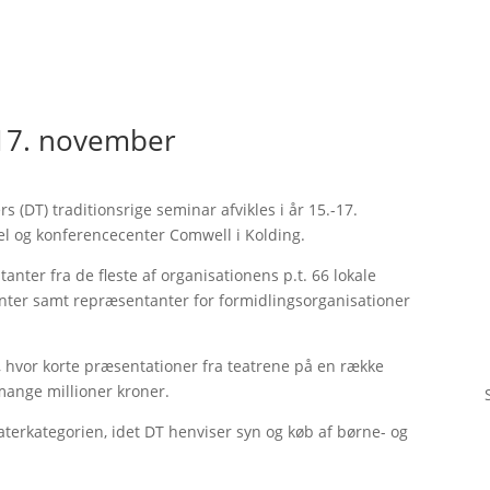
-17. november
 (DT) traditionsrige seminar afvikles i år 15.-17.
el og konferencecenter Comwell i Kolding.
nter fra de fleste af organisationens p.t. 66 lokale
nter samt repræsentanter for formidlingsorganisationer
e, hvor korte præsentationer fra teatrene på en række
r mange millioner kroner.
teaterkategorien, idet DT henviser syn og køb af børne- og