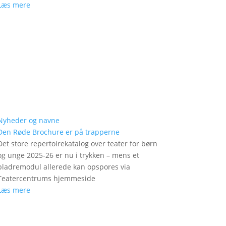
Læs mere
Nyheder og navne
Den Røde Brochure er på trapperne
Det store repertoirekatalog over teater for børn
og unge 2025-26 er nu i trykken – mens et
bladremodul allerede kan opspores via
Teatercentrums hjemmeside
Læs mere