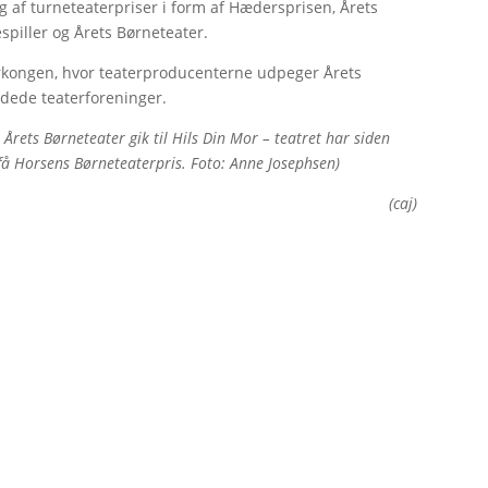
ng af turneteaterpriser i form af Hædersprisen, Årets
spiller og Årets Børneteater.
rkongen, hvor teaterproducenterne udpeger Årets
ndede teaterforeninger.
l Årets Børneteater gik til Hils Din Mor – teatret har siden
 få Horsens Børneteaterpris. Foto: Anne Josephsen)
(caj)