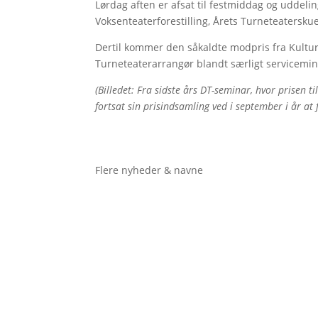
Lørdag aften er afsat til festmiddag og uddeli
Voksenteaterforestilling, Årets Turneteaterskue
Dertil kommer den såkaldte modpris fra Kultu
Turneteaterarrangør blandt særligt servicemi
(Billedet: Fra sidste års DT-seminar, hvor prisen ti
fortsat sin prisindsamling ved i september i år at
Flere nyheder & navne