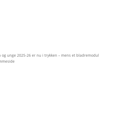
rn og unge 2025-26 er nu i trykken – mens et bladremodul
emmeside