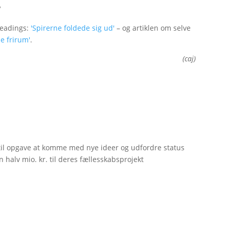
V
readings:
'Spirerne foldede sig ud'
– og artiklen om selve
e frirum'
.
(caj)
til opgave at komme med nye ideer og udfordre status
 halv mio. kr. til deres fællesskabsprojekt