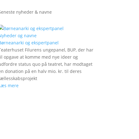
Seneste nyheder & navne
Nyheder og navne
Børneanarki og ekspertpanel
Teaterhuset Filurens ungepanel, BUP, der har
til opgave at komme med nye ideer og
udfordre status quo på teatret, har modtaget
en donation på en halv mio. kr. til deres
fællesskabsprojekt
Læs mere