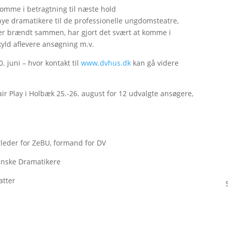
 komme i betragtning til næste hold
ye dramatikere til de professionelle ungdomsteatre,
r brændt sammen, har gjort det svært at komme i
kyld aflevere ansøgning m.v.
. juni – hvor kontakt til
www.dvhus.dk
kan gå videre
ir Play i Holbæk 25.-26. august for 12 udvalgte ansøgere,
rleder for ZeBU, formand for DV
anske Dramatikere
atter