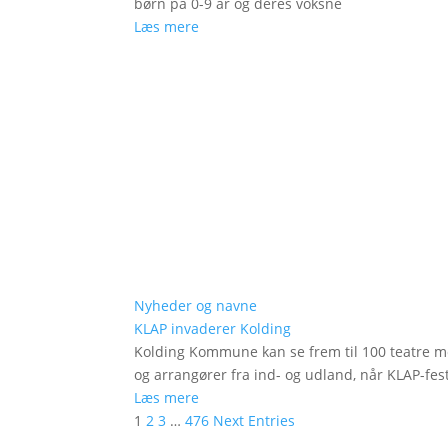
børn på 0-9 år og deres voksne
Læs mere
Nyheder og navne
KLAP invaderer Kolding
Kolding Kommune kan se frem til 100 teatre me
og arrangører fra ind- og udland, når KLAP-festi
Læs mere
1
2
3
…
476
Next Entries