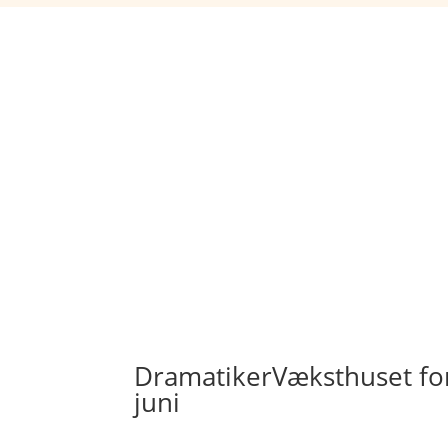
DramatikerVæksthuset forl
juni