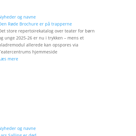
Nyheder og navne
Den Røde Brochure er på trapperne
Det store repertoirekatalog over teater for børn
og unge 2025-26 er nu i trykken – mens et
bladremodul allerede kan opspores via
Teatercentrums hjemmeside
Læs mere
Nyheder og navne
Lars Salling er død