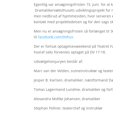
Egentlig var ansøgningsfristen 15. juni for at
Dramatikervæksthusets udviklingsprojekt for n
men nedbrud af hjemmesiden, hvor serveren e
kontakt med projektledelsen og for den sags s
Men nu er ansøgningsfristen så forlænget til 30
til
facebook.com/DVhus
Der er fortsat optagelsesweekend på Teatret Fa
hvoraf seks forventes optaget på DV 17-18.
Udvælgelsesjuryen består af:
Marc van der Velden, sceneinstruktør og teate
Jesper B. Karlsen, dramatiker, næstformand D
Tomas Lagermand Lundme, dramatiker og forf
Alexandra Moltke Johansen, dramatiker
Stephan Pollner, teaterchef og instruktør