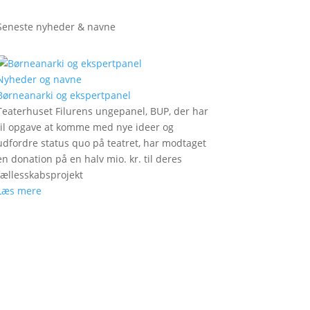
Seneste nyheder & navne
Nyheder og navne
Børneanarki og ekspertpanel
Teaterhuset Filurens ungepanel, BUP, der har
til opgave at komme med nye ideer og
udfordre status quo på teatret, har modtaget
en donation på en halv mio. kr. til deres
fællesskabsprojekt
Læs mere