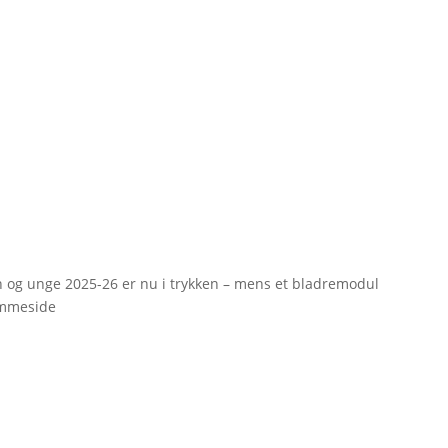
rn og unge 2025-26 er nu i trykken – mens et bladremodul
emmeside