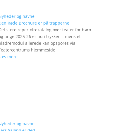
Nyheder og navne
Den Røde Brochure er på trapperne
Det store repertoirekatalog over teater for børn
og unge 2025-26 er nu i trykken – mens et
bladremodul allerede kan opspores via
Teatercentrums hjemmeside
Læs mere
Nyheder og navne
Lars Salling er død