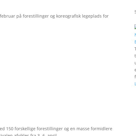
bruar på forestillinger og koreografisk legeplads for
d 150 forskellige forestillinger og en masse formidlere
valen afvikles fra 3.-6. april