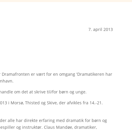
7. april 2013
når Dramafronten er vært for en omgang 'Dramatikeren har
enhavn.
 handle om det at skrive til/for børn og unge.
013 i Morsø, Thisted og Skive, der afvikles fra 14.-21.
er alle har direkte erfaring med dramatik for børn og
uespiller og instruktør. Claus Mandøe, dramatiker,