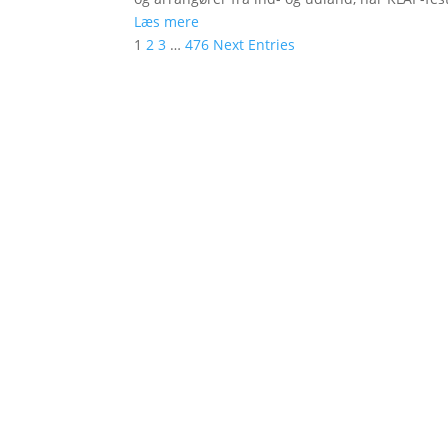
Læs mere
1
2
3
…
476
Next Entries