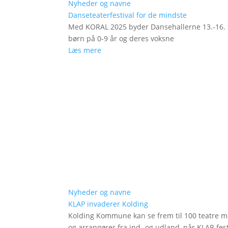
Nyheder og navne
Danseteaterfestival for de mindste
Med KORAL 2025 byder Dansehallerne 13.-16. fe
børn på 0-9 år og deres voksne
Læs mere
Nyheder og navne
KLAP invaderer Kolding
Kolding Kommune kan se frem til 100 teatre me
og arrangører fra ind- og udland, når KLAP-festi