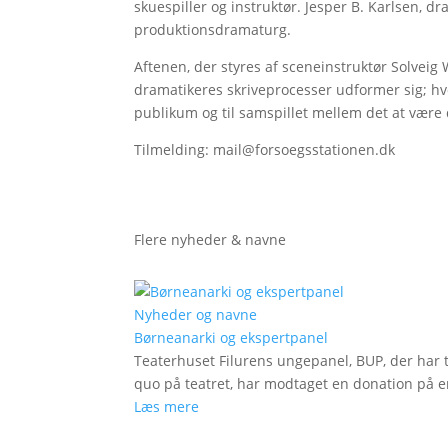
skuespiller og instruktør. Jesper B. Karlsen, d
produktionsdramaturg.
Aftenen, der styres af sceneinstruktør Solveig W
dramatikeres skriveprocesser udformer sig; hvo
publikum og til samspillet mellem det at være 
Tilmelding: mail@forsoegsstationen.dk
Flere nyheder & navne
Nyheder og navne
Børneanarki og ekspertpanel
Teaterhuset Filurens ungepanel, BUP, der har 
quo på teatret, har modtaget en donation på en
Læs mere