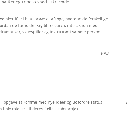
ramatiker og Trine Wisbech, skrivende
einkouff, vil bl.a. prøve at afsøge, hvordan de forskellige
rdan de forholder sig til research, interaktion med
dramatiker, skuespiller og instruktør i samme person.
(caj)
til opgave at komme med nye ideer og udfordre status
 halv mio. kr. til deres fællesskabsprojekt