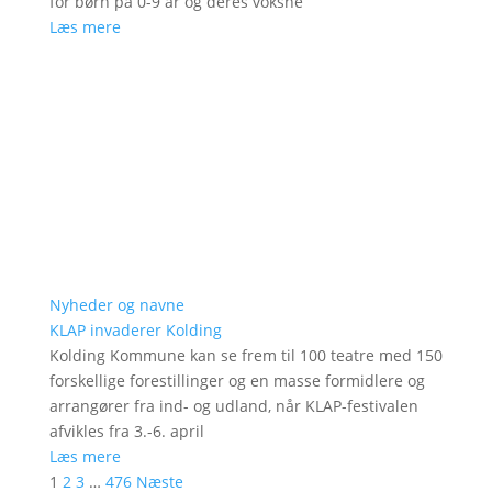
for børn på 0-9 år og deres voksne
Læs mere
Nyheder og navne
KLAP invaderer Kolding
Kolding Kommune kan se frem til 100 teatre med 150
forskellige forestillinger og en masse formidlere og
arrangører fra ind- og udland, når KLAP-festivalen
afvikles fra 3.-6. april
Læs mere
1
2
3
…
476
Næste