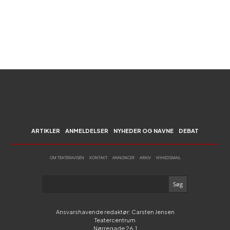
ARTIKLER
ANMELDELSER
NYHEDER OG NAVNE
DEBAT
OM TEATERAVISEN
KONTAKT
ANNONCER
ARKIV
NYHEDSMAIL
Ansvarshavende redaktør: Carsten Jensen
Teatercentrum
Nørregade 26,1