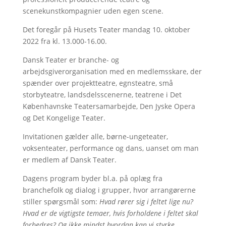
scenekunstkompagnier uden egen scene.
Det foregår på Husets Teater mandag 10. oktober
2022 fra kl. 13.000-16.00.
Dansk Teater er branche- og
arbejdsgiverorganisation med en medlemsskare, der
spænder over projektteatre, egnsteatre, små
storbyteatre, landsdelsscenerne, teatrene i Det
Københavnske Teatersamarbejde, Den Jyske Opera
og Det Kongelige Teater.
Invitationen gælder alle, børne-ungeteater,
voksenteater, performance og dans, uanset om man
er medlem af Dansk Teater.
Dagens program byder bl.a. på oplæg fra
branchefolk og dialog i grupper, hvor arrangørerne
stiller spørgsmål som:
Hvad rører sig i feltet lige nu?
Hvad er de vigtigste temaer, hvis forholdene i feltet skal
forbedres? Og ikke mindst hvordan kan vi styrke