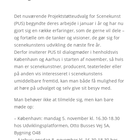
Det nuværende Projektstøtteudvalg for Scenekunst
(PUS) begyndte deres arbejde i januar i år og har nu
gjort sig en række erfaringer, som de gerne vil dele –
og fortælle om de tanker og visioner, de gør sig for
scenekunstens udvikling de næste fire år.
Derfor inviterer PUS til dialogmøder i henholdsvis
København og Aarhus i starten af november, så hvis
man er scenekunstner, producent, teaterleder eller
på anden vis interesseret i scenekunstens
umiddelbare fremtid, kan man både få mulighed for
at høre på udvalget og selv give sit besyv med.
Man behøver ikke at tilmelde sig, men kan bare
møde op:
– København: mandag 5. november kl. 16.30-18.30
hos Udviklingsplatformen, Otto Busses Vej 5A,
Bygning O48
– Aarhus: onsdag 8. november kl. 16.30-18.30 hos