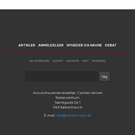
ARTIKLER
ANMELDELSER
NYHEDER OG NAVNE
DEBAT
OM TEATERAVISEN
KONTAKT
ANNONCER
ARKIV
NYHEDSMAIL
Ansvarshavende redaktør: Carsten Jensen
Teatercentrum
Nørregade 26,1
1165 København K
E-mail:
red@teateravisen.dk