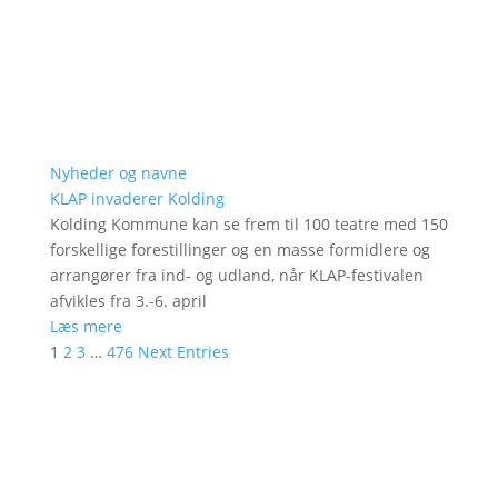
Nyheder og navne
KLAP invaderer Kolding
Kolding Kommune kan se frem til 100 teatre med 150
forskellige forestillinger og en masse formidlere og
arrangører fra ind- og udland, når KLAP-festivalen
afvikles fra 3.-6. april
Læs mere
1
2
3
…
476
Next Entries