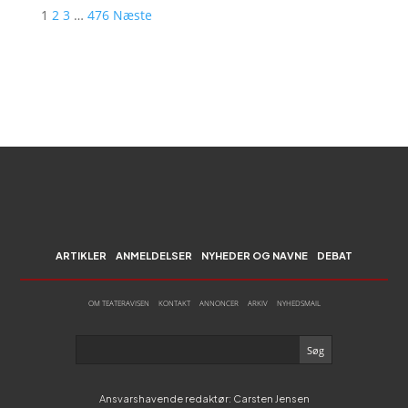
1
2
3
…
476
Næste
ARTIKLER
ANMELDELSER
NYHEDER OG NAVNE
DEBAT
OM TEATERAVISEN
KONTAKT
ANNONCER
ARKIV
NYHEDSMAIL
Ansvarshavende redaktør: Carsten Jensen