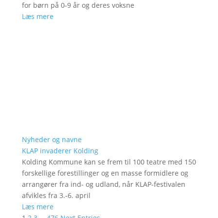
for børn på 0-9 år og deres voksne
Læs mere
Nyheder og navne
KLAP invaderer Kolding
Kolding Kommune kan se frem til 100 teatre med 150
forskellige forestillinger og en masse formidlere og
arrangører fra ind- og udland, når KLAP-festivalen
afvikles fra 3.-6. april
Læs mere
1
2
3
…
476
Next Entries