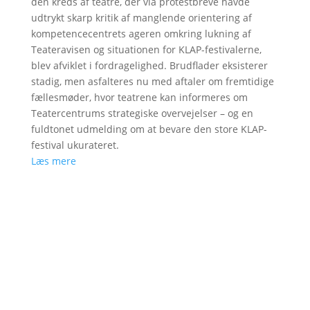
den kreds af teatre, der via protestbreve havde
udtrykt skarp kritik af manglende orientering af
kompetencecentrets ageren omkring lukning af
Teateravisen og situationen for KLAP-festivalerne,
blev afviklet i fordragelighed. Brudflader eksisterer
stadig, men asfalteres nu med aftaler om fremtidige
fællesmøder, hvor teatrene kan informeres om
Teatercentrums strategiske overvejelser – og en
fuldtonet udmelding om at bevare den store KLAP-
festival ukurateret.
Læs mere