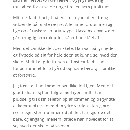
sad i en hestesko i tre rækker, og jeg havde rig
mulighed for at se de unge i rollen som publikum.
Mit blik faldt hurtigt på en stor klyne af en dreng,
siddende på første række. Alle mine fordomme røg
lige op af tasken: En Brian-type, klassens klovn – der
går nøjagtig fem minutter, så er han stået af.
Men det var ikke det, der skete. Han var på, grinede
og flyttede på sig for hele tiden at kunne se, hvad der
skete. Midt i et grin fik han et hosteanfald. Han
forlod rummet for at gå ud og hoste færdig – for ikke
at forstyrre.
Jeg tænkte: Han kommer sgu ikke ind igen. Men det
gjorde han, og han fulgte med igen, indtil han
pludselig trak sin telefon op af lommen og begyndte
at kommunikere med den ydre verden. Han gjorde
ikke noget stort nummer ud af det, han gjorde det
bare, og engang imellem løftede han hovedet for at
se, hvad der skete på scenen.