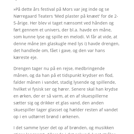
»På dette års festival på Mors var jeg inde og se
Nørregaard Teaters 'Med plaster på knæet' for de 2-
5-årige. Her blev vi taget nænsomt ved hånden og
ført gennem et univers, der bl.a. havde en måne,
som kunne lyse og spille en melodi. Vi får at vide, at
denne måne (en glaskugle med lys i) havde drengen,
det handlede om, fået i gave, og den var hans
kæreste eje.
Drengen tager nu på en rejse, medbringende
månen, og da han på et tidspunkt krydser en flod,
falder månen i vandet, stadig lysende og spillende,
hvilket vi fysisk ser og hører. Senere skal han krydse
en ørken, der er så varm, at en af skuespillerne
sætter sig og drikker et glas vand, den anden
skuespiller tager glasset og hælder resten af vandet
op i en udtørret brønd i ørkenen.
I det samme lyser det op af brønden, og musikken