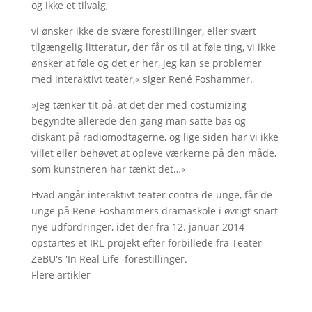
og ikke et tilvalg,
vi ønsker ikke de svære forestillinger, eller svært
tilgængelig litteratur, der får os til at føle ting, vi ikke
ønsker at føle og det er her, jeg kan se problemer
med interaktivt teater,« siger René Foshammer.
»Jeg tænker tit på, at det der med costumizing
begyndte allerede den gang man satte bas og
diskant på radiomodtagerne, og lige siden har vi ikke
villet eller behøvet at opleve værkerne på den måde,
som kunstneren har tænkt det…«
Hvad angår interaktivt teater contra de unge, får de
unge på Rene Foshammers dramaskole i øvrigt snart
nye udfordringer, idet der fra 12. januar 2014
opstartes et IRL-projekt efter forbillede fra Teater
ZeBU's 'In Real Life'-forestillinger.
Flere artikler