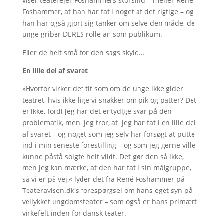
viser teaterejer Foshammers storsind – mener René
Foshammer, at han har fat i noget af det rigtige – og
han har også gjort sig tanker om selve den måde, de
unge griber DERES rolle an som publikum.
Eller de helt små for den sags skyld…
En lille del af svaret
»Hvorfor virker det tit som om de unge ikke gider
teatret, hvis ikke lige vi snakker om pik og patter? Det
er ikke, fordi jeg har det entydige svar på den
problematik, men jeg tror, at jeg har fat i en lille del
af svaret – og noget som jeg selv har forsøgt at putte
ind i min seneste forestilling – og som jeg gerne ville
kunne påstå solgte helt vildt. Det gør den så ikke,
men jeg kan mærke, at den har fat i sin målgruppe,
så vi er på vej,« lyder det fra René Foshammer på
Teateravisen.dk's forespørgsel om hans eget syn på
vellykket ungdomsteater – som også er hans primært
virkefelt inden for dansk teater.