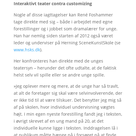
Interaktivt teater contra customizing
Nogle af disse iagttagelser kan René Foshammer
tage direkte med sig – både i arbejdet med egne
forestillinger og i jobbet som dramalærer for unge.
Han har nemlig siden starten af 2012 også været
leder og underviser på Herning SceneKunstSkole (se
www.hsks.dk
).
Her konfronteres han direkte med de unges
teatersyn – herunder det ofte udtalte, at de faktisk
helst selv vil spille eller se andre unge spille.
»Jeg oplever mere og mere, at de unge har så travlt,
at alt de foretager sig skal være selvinvolverende, der
er ikke tid til at være tilskuer. Det benytter jeg mig så
af på skolen, hvor individuel undervisning vægtes
højt. I min egen nyeste forestilling fandt jeg i teksten,
i øvrigt skrevet af en ung mand på 20, at det
individuelle kunne ligge i teksten. Inddragelsen lå i
at publikum måtte hænge på i forsøget på at finde