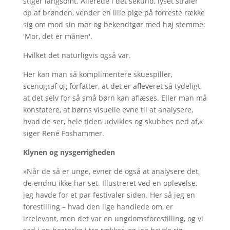
stiger langsomt. Allerede i det sekund, lyset stråler
op af brønden, vender en lille pige på forreste række
sig om mod sin mor og bekendtgør med høj stemme:
'Mor, det er månen'.
Hvilket det naturligvis også var.
Her kan man så komplimentere skuespiller,
scenograf og forfatter, at det er afleveret så tydeligt,
at det selv for så små børn kan aflæses. Eller man må
konstatere, at børns visuelle evne til at analysere,
hvad de ser, hele tiden udvikles og skubbes ned af,«
siger René Foshammer.
Klynen og nysgerrigheden
»Når de så er unge, evner de også at analysere det,
de endnu ikke har set. Illustreret ved en oplevelse,
jeg havde for et par festivaler siden. Her så jeg en
forestilling – hvad den lige handlede om, er
irrelevant, men det var en ungdomsforestilling, og vi