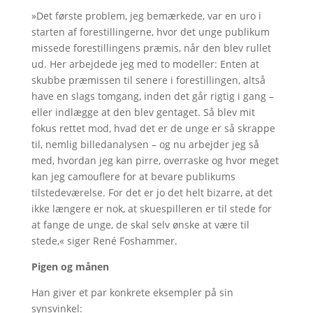
»Det første problem, jeg bemærkede, var en uro i
starten af forestillingerne, hvor det unge publikum
missede forestillingens præmis, når den blev rullet
ud. Her arbejdede jeg med to modeller: Enten at
skubbe præmissen til senere i forestillingen, altså
have en slags tomgang, inden det går rigtig i gang –
eller indlægge at den blev gentaget. Så blev mit
fokus rettet mod, hvad det er de unge er så skrappe
til, nemlig billedanalysen – og nu arbejder jeg så
med, hvordan jeg kan pirre, overraske og hvor meget
kan jeg camouflere for at bevare publikums
tilstedeværelse. For det er jo det helt bizarre, at det
ikke længere er nok, at skuespilleren er til stede for
at fange de unge, de skal selv ønske at være til
stede,« siger René Foshammer.
Pigen og månen
Han giver et par konkrete eksempler på sin
synsvinkel: