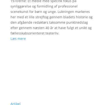
1970’erne: Et medie med specifik fokus på
synliggørelse og formidling af professionel
scenekunst for børn og unge. Lukningen markeres
her med et lille strejftog gennem bladets historie og
den afgående redaktørs taksomme punktnedslag
efter gennem næsten 40 år at have fulgt et unikt og
fællesskabsorienteret teaterliv.
Læs mere
Artikel