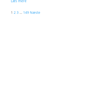
Læs mere
1
2
3
…
149
Næste