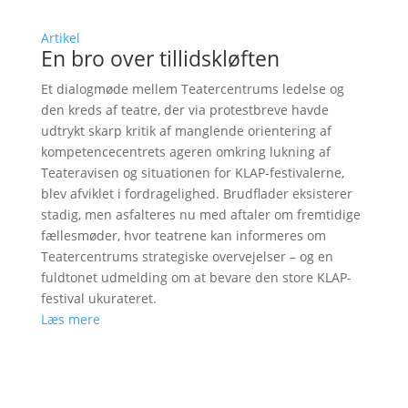
Artikel
En bro over tillidskløften
Et dialogmøde mellem Teatercentrums ledelse og
den kreds af teatre, der via protestbreve havde
udtrykt skarp kritik af manglende orientering af
kompetencecentrets ageren omkring lukning af
Teateravisen og situationen for KLAP-festivalerne,
blev afviklet i fordragelighed. Brudflader eksisterer
stadig, men asfalteres nu med aftaler om fremtidige
fællesmøder, hvor teatrene kan informeres om
Teatercentrums strategiske overvejelser – og en
fuldtonet udmelding om at bevare den store KLAP-
festival ukurateret.
Læs mere