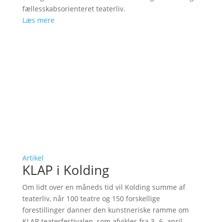
fællesskabsorienteret teaterliv.
Læs mere
Artikel
KLAP i Kolding
Om lidt over en måneds tid vil Kolding summe af
teaterliv, når 100 teatre og 150 forskellige
forestillinger danner den kunstneriske ramme om
KLAP-teaterfestivalen, som afvikles fra 3.-6. april.