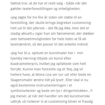
faktisk tror, at de har et reelt valg – både når det
gælder teaterforestillingen og virkeligheden.
»Jeg søgte for tre-fire år siden om støtte til en
forestilling, der skulle bringe begrebet customizing
helt ud til det yderste – det fik jeg ikke, men det er
stadig aktuelt,« siger han om fænomenet, der dækker
over behovet/muligheden for hele tiden at få alt
lavet/ændret, så det passer til det enkelte individ.
»Jeg har bl.a. oplevet en kunstmaler her i min
hjemby Herning tilbyde sin kunst efter
kvadratmeterpris, hvilket jeg opfattede som helt
forrykt. Kunne man forestille sig et 'Nej, jeg vil
hellere have, at Mona Lisa ser sur ud' eller bede en
Skagensmaler ændre lidt på lyset'. Eller skal vi nu
også bestemme instrumenteringen i et
symfoniorkester og bede om lys i dirigentstokken…?!
Jeg mener, at når det handler om det kunstneriske
udtryk, så risikerer vi at customizing bliver et fravalg