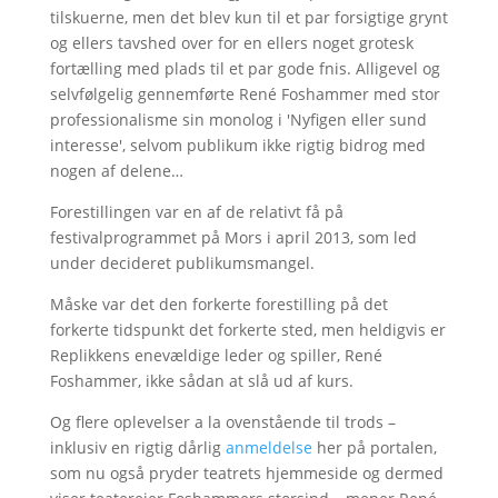
tilskuerne, men det blev kun til et par forsigtige grynt
og ellers tavshed over for en ellers noget grotesk
fortælling med plads til et par gode fnis. Alligevel og
selvfølgelig gennemførte René Foshammer med stor
professionalisme sin monolog i 'Nyfigen eller sund
interesse', selvom publikum ikke rigtig bidrog med
nogen af delene…
Forestillingen var en af de relativt få på
festivalprogrammet på Mors i april 2013, som led
under decideret publikumsmangel.
Måske var det den forkerte forestilling på det
forkerte tidspunkt det forkerte sted, men heldigvis er
Replikkens enevældige leder og spiller, René
Foshammer, ikke sådan at slå ud af kurs.
Og flere oplevelser a la ovenstående til trods –
inklusiv en rigtig dårlig
anmeldelse
her på portalen,
som nu også pryder teatrets hjemmeside og dermed