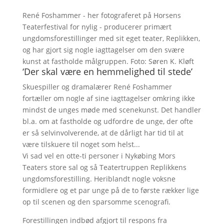
René Foshammer - her fotograferet på Horsens
Teaterfestival for nylig - producerer primært
ungdomsforestillinger med sit eget teater, Replikken,
og har gjort sig nogle iagttagelser om den svære
kunst at fastholde målgruppen. Foto: Søren K. Kløft
‘Der skal være en hemmelighed til stede’
Skuespiller og dramalærer René Foshammer
fortæller om nogle af sine iagttagelser omkring ikke
mindst de unges møde med scenekunst. Det handler
bl.a. om at fastholde og udfordre de unge, der ofte
er så selvinvolverende, at de dårligt har tid til at
være tilskuere til noget som helst...
Vi sad vel en otte-ti personer i Nykøbing Mors
Teaters store sal og så Teatertruppen Replikkens
ungdomsforestilling. Heriblandt nogle voksne
formidlere og et par unge på de to første rækker lige
op til scenen og den sparsomme scenografi.
Forestillingen indbød afgjort til respons fra