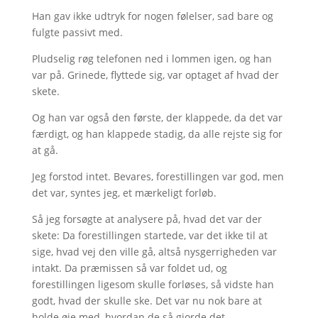
Han gav ikke udtryk for nogen følelser, sad bare og
fulgte passivt med.
Pludselig røg telefonen ned i lommen igen, og han
var på. Grinede, flyttede sig, var optaget af hvad der
skete.
Og han var også den første, der klappede, da det var
færdigt, og han klappede stadig, da alle rejste sig for
at gå.
Jeg forstod intet. Bevares, forestillingen var god, men
det var, syntes jeg, et mærkeligt forløb.
Så jeg forsøgte at analysere på, hvad det var der
skete: Da forestillingen startede, var det ikke til at
sige, hvad vej den ville gå, altså nysgerrigheden var
intakt. Da præmissen så var foldet ud, og
forestillingen ligesom skulle forløses, så vidste han
godt, hvad der skulle ske. Det var nu nok bare at
holde øje med, hvordan de så gjorde det.