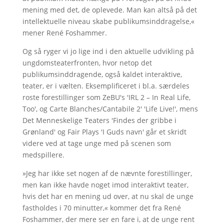
mening med det, de oplevede. Man kan altså på det
intellektuelle niveau skabe publikumsinddragelse,«
mener René Foshammer.
Og så ryger vi jo lige ind i den aktuelle udvikling på
ungdomsteaterfronten, hvor netop det
publikumsinddragende, også kaldet interaktive,
teater, er i vælten. Eksemplificeret i bl.a. særdeles
roste forestillinger som ZeBU's 'IRL 2 – In Real Life,
Too', og Carte Blanches/Cantabile 2' 'Life Live!', mens
Det Menneskelige Teaters 'Findes der gribbe i
Grønland' og Fair Plays 'I Guds navn' går et skridt
videre ved at tage unge med på scenen som
medspillere.
»Jeg har ikke set nogen af de nævnte forestillinger,
men kan ikke havde noget imod interaktivt teater,
hvis det har en mening ud over, at nu skal de unge
fastholdes i 70 minutter,« kommer det fra René
Foshammer, der mere ser en fare i, at de unge rent