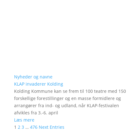
Nyheder og navne
KLAP invaderer Kolding
Kolding Kommune kan se frem til 100 teatre med 150
forskellige forestillinger og en masse formidlere og
arrangører fra ind- og udland, når KLAP-festivalen
afvikles fra 3.-6. april
Læs mere
1
2
3
…
476
Next Entries