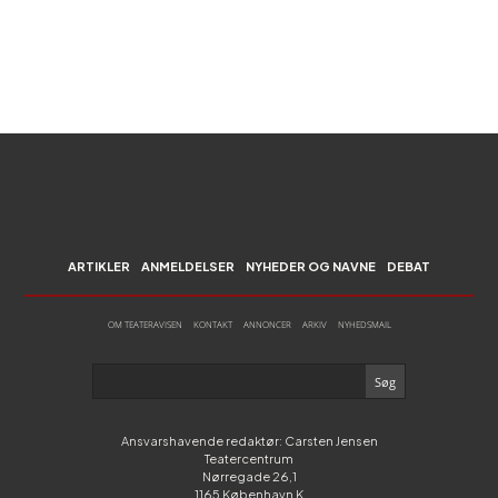
ARTIKLER
ANMELDELSER
NYHEDER OG NAVNE
DEBAT
OM TEATERAVISEN
KONTAKT
ANNONCER
ARKIV
NYHEDSMAIL
Ansvarshavende redaktør: Carsten Jensen
Teatercentrum
Nørregade 26,1
1165 København K