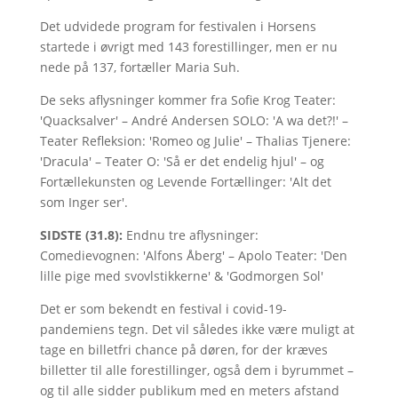
Det udvidede program for festivalen i Horsens
startede i øvrigt med 143 forestillinger, men er nu
nede på 137, fortæller Maria Suh.
De seks aflysninger kommer fra Sofie Krog Teater:
'Quacksalver' – André Andersen SOLO: 'A wa det?!' –
Teater Refleksion: 'Romeo og Julie' – Thalias Tjenere:
'Dracula' – Teater O: 'Så er det endelig hjul' – og
Fortællekunsten og Levende Fortællinger: 'Alt det
som Inger ser'.
SIDSTE (31.8):
Endnu tre aflysninger:
Comedievognen: 'Alfons Åberg' – Apolo Teater: 'Den
lille pige med svovlstikkerne' & 'Godmorgen Sol'
Det er som bekendt en festival i covid-19-
pandemiens tegn. Det vil således ikke være muligt at
tage en billetfri chance på døren, for der kræves
billetter til alle forestillinger, også dem i byrummet –
og til alle sidder publikum med en meters afstand