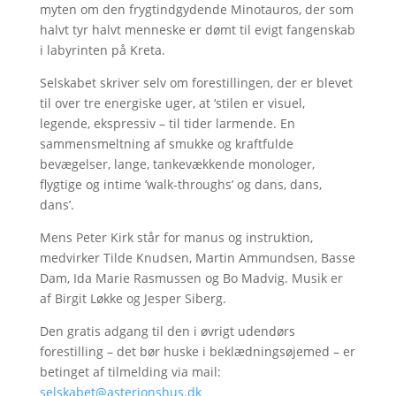
myten om den frygtindgydende Minotauros, der som
halvt tyr halvt menneske er dømt til evigt fangenskab
i labyrinten på Kreta.
Selskabet skriver selv om forestillingen, der er blevet
til over tre energiske uger, at ‘stilen er visuel,
legende, ekspressiv – til tider larmende. En
sammensmeltning af smukke og kraftfulde
bevægelser, lange, tankevækkende monologer,
flygtige og intime ’walk-throughs’ og dans, dans,
dans’.
Mens Peter Kirk står for manus og instruktion,
medvirker Tilde Knudsen, Martin Ammundsen, Basse
Dam, Ida Marie Rasmussen og Bo Madvig. Musik er
af Birgit Løkke og Jesper Siberg.
Den gratis adgang til den i øvrigt udendørs
forestilling – det bør huske i beklædningsøjemed – er
betinget af tilmelding via mail:
selskabet@asterionshus.dk