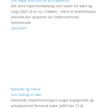
Den Røde Brochure er på trapperne
Det store repertoirekatalog over teater for børn og
unge 2025-26 er nu i trykken – mens et bladremodul
allerede kan opspores via Teatercentrums
hjemmeside
Læs mere
Nyheder og navne
Lars Salling er død
Danmarks Teaterforeningers meget engagerede og
arbejdsomme formand siden 2009 blev 72 år