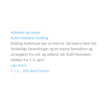
Nyheder og navne
KLAP invaderer Kolding
Kolding Kommune kan se frem til 100 teatre med 150
forskellige forestillinger og en masse formidlere og
arrangører fra ind- og udland, når KLAP-festivalen
afvikles fra 3.-6. april
Læs mere
1
2
3
…
476
Next Entries