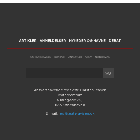
ARTIKLER
ANMELDELSER
NYHEDER OG NAVNE
DEBAT
OM TEATERAVISEN
KONTAKT
ANNONCER
ARKIV
NYHEDSMAIL
Ansvarshavende redaktør: Carsten Jensen
Teatercentrum
Nørregade 26,1
1165 København K
E-mail:
red@teateravisen.dk