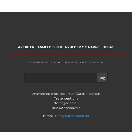
ARTIKLER
ANMELDELSER
NYHEDER OG NAVNE
DEBAT
OM TEATERAVISEN
KONTAKT
ANNONCER
ARKIV
NYHEDSMAIL
Ansvarshavende redaktør: Carsten Jensen
Teatercentrum
Nørregade 26,1
1165 København K
E-mail:
red@teateravisen.dk