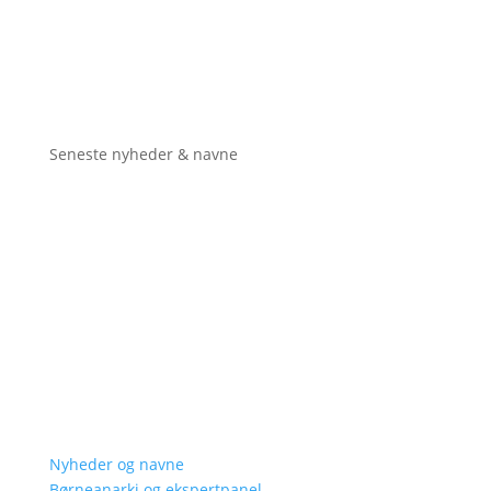
Seneste nyheder & navne
Nyheder og navne
Børneanarki og ekspertpanel