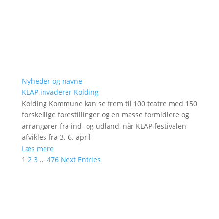
Nyheder og navne
KLAP invaderer Kolding
Kolding Kommune kan se frem til 100 teatre med 150
forskellige forestillinger og en masse formidlere og
arrangører fra ind- og udland, når KLAP-festivalen
afvikles fra 3.-6. april
Læs mere
1
2
3
…
476
Next Entries