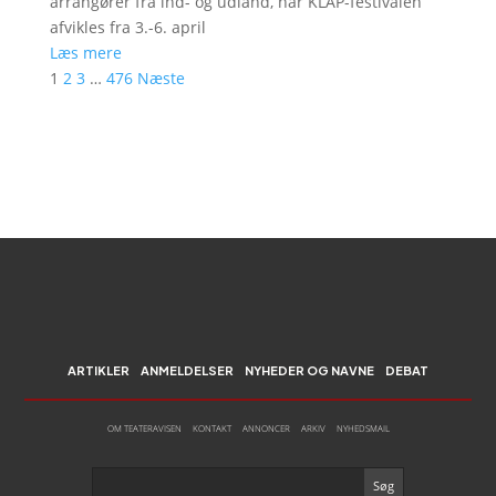
arrangører fra ind- og udland, når KLAP-festivalen
afvikles fra 3.-6. april
Læs mere
1
2
3
…
476
Næste
ARTIKLER
ANMELDELSER
NYHEDER OG NAVNE
DEBAT
OM TEATERAVISEN
KONTAKT
ANNONCER
ARKIV
NYHEDSMAIL