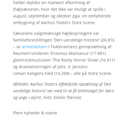
Faldet skyldes en markant afkortning af
(høj)sæsonen, hvor det ikke var muligt at spille i
august, september og oktober pga. en omfattende
ombygning af Aarhus Teaters Store Scene.
Sæsonens salgsmæssige højdespringere var
familieforestillingen 'Den uendelige historie' (26.816
– se
anmeldelsen
i Teateravisen), genopsætning af
Reumert-vinderen 'Erasmus Montanus' (17.881)
glamrockmusicalen 'The Rocky Horror Show' (16.411)
og dramatiseringen af Johs. V. Jensens
roman Kongens Fald (14.268) – alle på Store Scene.
(Billedet: Aarhus Teaters effektfulde opsætning af ’Den
uendelige historie’ var med til at få billetsalget for børn
og unge i vejret. Foto: Emilia Therese)
Flere nyheder & navne