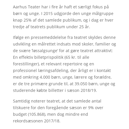
Aarhus Teater har i fire år haft et særligt fokus på
børn og unge. I 2015 udgjorde den unge målgruppe
knap 25% af det samlede publikum, og i dag er hver
tredje af teatrets publikum under 25 år.
Ifølge en pressemeddelelse fra teatret skyldes denne
udvikling en målrettet indsats mod skoler, familier og
de svære ’løssalgsunge’ for at gøre teatret attraktivt:
En effektiv billetprispolitik (65 kr. til alle
forestillinger), et relevant repertoire og en
professionel læringsafdeling, der årligt er i kontakt
med omkring 4.000 børn, unge, lærere og forældre,
er de tre primære grunde til, at 39.050 børn, unge og
studerende købte billetter i sæson 2018/19.
Samtidig noterer teatret, at det samlede antal
tilskuere for den foregående sæson er 9% over
budget (105.868), men dog mindre end
rekordsæsonen 2017/18.