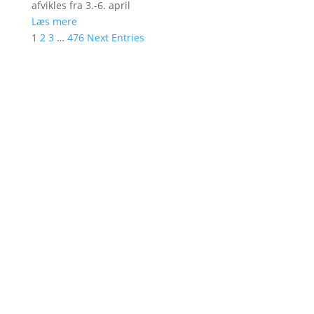
afvikles fra 3.-6. april
Læs mere
1
2
3
…
476
Next Entries