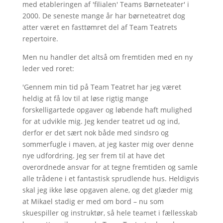
med etableringen af 'filialen' Teams Børneteater' i
2000. De seneste mange år har børneteatret dog
atter været en fasttømret del af Team Teatrets
repertoire.
Men nu handler det altså om fremtiden med en ny
leder ved roret:
'Gennem min tid på Team Teatret har jeg været
heldig at få lov til at løse rigtig mange
forskelligartede opgaver og løbende haft mulighed
for at udvikle mig. Jeg kender teatret ud og ind,
derfor er det sært nok både med sindsro og
sommerfugle i maven, at jeg kaster mig over denne
nye udfordring. Jeg ser frem til at have det
overordnede ansvar for at tegne fremtiden og samle
alle trådene i et fantastisk sprudlende hus. Heldigvis
skal jeg ikke løse opgaven alene, og det glæder mig
at Mikael stadig er med om bord – nu som
skuespiller og instruktør, så hele teamet i fællesskab