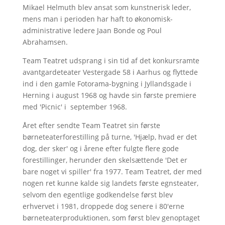
Mikael Helmuth blev ansat som kunstnerisk leder,
mens man i perioden har haft to økonomisk-
administrative ledere Jaan Bonde og Poul
Abrahamsen.
Team Teatret udsprang i sin tid af det konkursramte
avantgardeteater Vestergade 58 i Aarhus og flyttede
ind i den gamle Fotorama-bygning i Jyllandsgade i
Herning i august 1968 og havde sin første premiere
med 'Picnic' i september 1968.
Året efter sendte Team Teatret sin første
børneteaterforestilling på turne, 'Hjælp, hvad er det
dog, der sker' og i årene efter fulgte flere gode
forestillinger, herunder den skelsættende 'Det er
bare noget vi spiller' fra 1977. Team Teatret, der med
nogen ret kunne kalde sig landets første egnsteater,
selvom den egentlige godkendelse først blev
erhvervet i 1981, droppede dog senere i 80'erne
børneteaterproduktionen, som først blev genoptaget