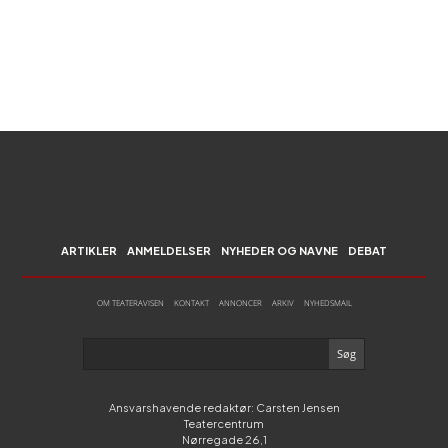
ARTIKLER
ANMELDELSER
NYHEDER OG NAVNE
DEBAT
OM TEATERAVISEN
KONTAKT
ANNONCER
ARKIV
NYHEDSMAIL
Ansvarshavende redaktør: Carsten Jensen
Teatercentrum
Nørregade 26,1