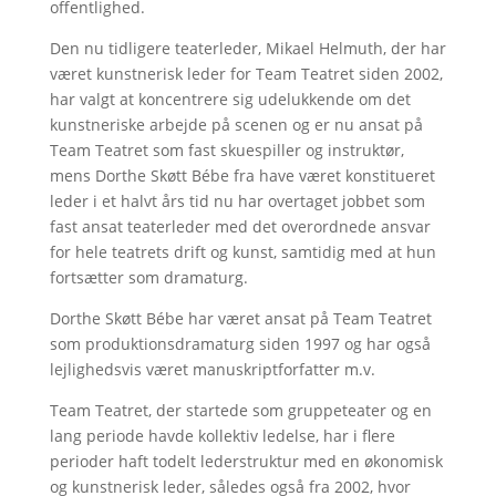
offentlighed.
Den nu tidligere teaterleder, Mikael Helmuth, der har
været kunstnerisk leder for Team Teatret siden 2002,
har valgt at koncentrere sig udelukkende om det
kunstneriske arbejde på scenen og er nu ansat på
Team Teatret som fast skuespiller og instruktør,
mens Dorthe Skøtt Bébe fra have været konstitueret
leder i et halvt års tid nu har overtaget jobbet som
fast ansat teaterleder med det overordnede ansvar
for hele teatrets drift og kunst, samtidig med at hun
fortsætter som dramaturg.
Dorthe Skøtt Bébe har været ansat på Team Teatret
som produktionsdramaturg siden 1997 og har også
lejlighedsvis været manuskriptforfatter m.v.
Team Teatret, der startede som gruppeteater og en
lang periode havde kollektiv ledelse, har i flere
perioder haft todelt lederstruktur med en økonomisk
og kunstnerisk leder, således også fra 2002, hvor