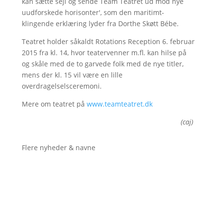
kan sætte sejl og sende Team Teatret ud mod nye
uudforskede horisonter', som den maritimt-
klingende erklæring lyder fra Dorthe Skøtt Bébe.
Teatret holder såkaldt Rotations Reception 6. februar
2015 fra kl. 14, hvor teatervenner m.fl. kan hilse på
og skåle med de to garvede folk med de nye titler,
mens der kl. 15 vil være en lille
overdragelselsceremoni.
Mere om teatret på
www.teamteatret.dk
(caj)
Flere nyheder & navne