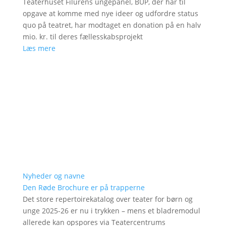
Teaterhuset Filurens ungepanel, BUP, der har til
opgave at komme med nye ideer og udfordre status
quo på teatret, har modtaget en donation på en halv
mio. kr. til deres fællesskabsprojekt
Læs mere
Nyheder og navne
Den Røde Brochure er på trapperne
Det store repertoirekatalog over teater for børn og
unge 2025-26 er nu i trykken – mens et bladremodul
allerede kan opspores via Teatercentrums