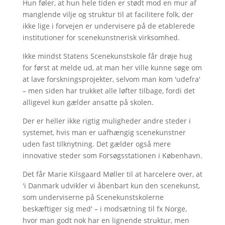
Hun føler, at hun hele tiden er stødt mod en mur af
manglende vilje og struktur til at facilitere folk, der
ikke lige i forvejen er undervisere på de etablerede
institutioner for scenekunstnerisk virksomhed.
Ikke mindst Statens Scenekunstskole får drøje hug
for først at melde ud, at man her ville kunne søge om
at lave forskningsprojekter, selvom man kom 'udefra'
– men siden har trukket alle løfter tilbage, fordi det
alligevel kun gælder ansatte på skolen.
Der er heller ikke rigtig muligheder andre steder i
systemet, hvis man er uafhængig scenekunstner
uden fast tilknytning. Det gælder også mere
innovative steder som Forsøgsstationen i København.
Det får Marie Kilsgaard Møller til at harcelere over, at
'i Danmark udvikler vi åbenbart kun den scenekunst,
som underviserne på Scenekunstskolerne
beskæftiger sig med' – i modsætning til fx Norge,
hvor man godt nok har en lignende struktur, men