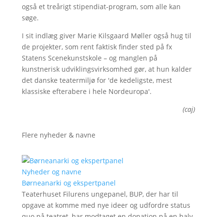
også et treårigt stipendiat-program, som alle kan
søge.
I sit indlæg giver Marie Kilsgaard Møller også hug til
de projekter, som rent faktisk finder sted på fx
Statens Scenekunstskole – og manglen på
kunstnerisk udviklingsvirksomhed gør, at hun kalder
det danske teatermiljø for 'de kedeligste, mest
klassiske efterabere i hele Nordeuropa'.
(caj)
Flere nyheder & navne
Nyheder og navne
Børneanarki og ekspertpanel
Teaterhuset Filurens ungepanel, BUP, der har til
opgave at komme med nye ideer og udfordre status
quo på teatret, har modtaget en donation på en halv