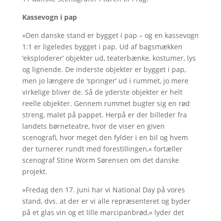
Kassevogn i pap
»Den danske stand er bygget i pap – og en kassevogn
1:1 er ligeledes bygget i pap. Ud af bagsmækken
‘eksploderer’ objekter ud, teaterbænke, kostumer, lys
og lignende. De inderste objekter er bygget i pap,
men jo længere de ‘springer’ ud i rummet, jo mere
virkelige bliver de. Så de yderste objekter er helt
reelle objekter. Gennem rummet bugter sig en rød
streng, malet på pappet. Herpå er der billeder fra
landets børneteatre, hvor de viser en given
scenografi, hvor meget den fylder i en bil og hvem
der turnerer rundt med forestillingen,« fortæller
scenograf Stine Worm Sørensen om det danske
projekt.
»Fredag den 17. juni har vi National Day på vores
stand, dvs. at der er vi alle repræsenteret og byder
på et glas vin og et lille marcipanbrød,« lyder det