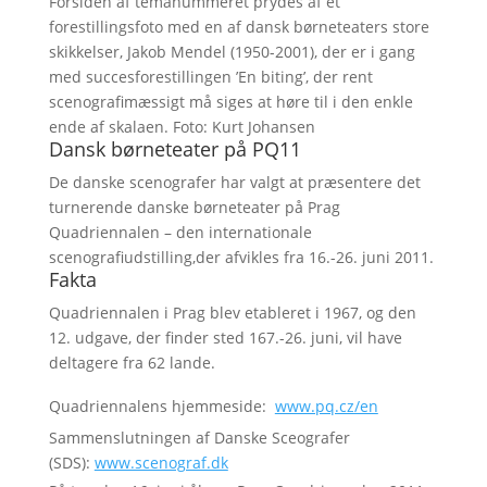
Forsiden af temanummeret prydes af et
forestillingsfoto med en af dansk børneteaters store
skikkelser, Jakob Mendel (1950-2001), der er i gang
med succesforestillingen ’En biting’, der rent
scenografimæssigt må siges at høre til i den enkle
ende af skalaen. Foto: Kurt Johansen
Dansk børneteater på PQ11
De danske scenografer har valgt at præsentere det
turnerende danske børneteater på Prag
Quadriennalen – den internationale
scenografiudstilling,der afvikles fra 16.-26. juni 2011.
Fakta
Quadriennalen i Prag blev etableret i 1967, og den
12. udgave, der finder sted 167.-26. juni, vil have
deltagere fra 62 lande.
Quadriennalens hjemmeside:
www.pq.cz/en
Sammenslutningen af Danske Sceografer
(SDS):
www.scenograf.dk