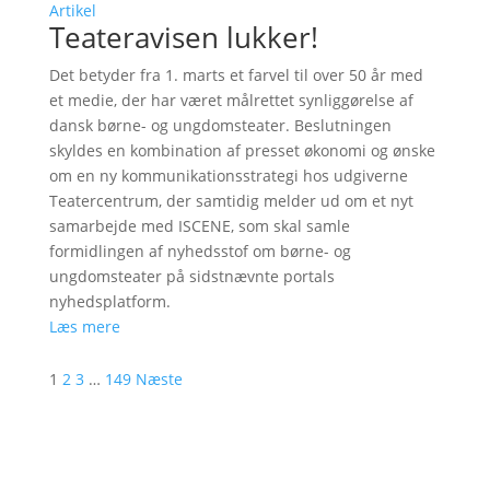
Artikel
Teateravisen lukker!
Det betyder fra 1. marts et farvel til over 50 år med
et medie, der har været målrettet synliggørelse af
dansk børne- og ungdomsteater. Beslutningen
skyldes en kombination af presset økonomi og ønske
om en ny kommunikationsstrategi hos udgiverne
Teatercentrum, der samtidig melder ud om et nyt
samarbejde med ISCENE, som skal samle
formidlingen af nyhedsstof om børne- og
ungdomsteater på sidstnævnte portals
nyhedsplatform.
Læs mere
1
2
3
…
149
Næste