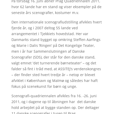
På torsdag 16. juni åbner Prag Quadriennalen 2011,
hvor 62 lande har en stand og viser eksempler på de
seneste års scenografier, kostumer m.v.
Den internationale scenografiudstilling afvikles hvert
fjerde år, og i 2007 deltog 55 lande ved
arrangementet i Tjekkiets hovedstad. Her var
Danmarks stand bygget op omkring Steffen Aarfings
og Marie i Dalis ’Ringen’ på Det Kongelige Teater,
men i år har Sammenslutningen af Danske
Scenografer (SDS), der står for den danske stand,
valgt emnet 'det turnerende børneteater' – og det
falder så fint i tråd med, at ASSITEJ’s verdenskongres
– der finder sted hvert tredje år – netop er blevet
afviklet i København og Malmø og således har haft
fokus på scenekunst for børn og unge.
Scenografi-quadriennalen afvikles fra 16. -26. juni
2011, og i dagene op til åbningen har det danske
hold arbejdet på at bygge standen op. Der deltager
11 danske scenografer i turen til Prag.