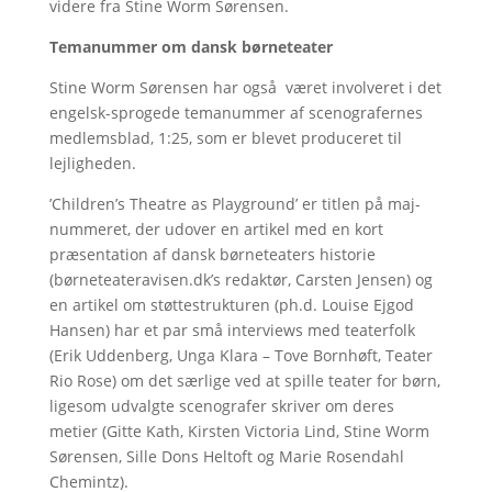
videre fra Stine Worm Sørensen.
Temanummer om dansk børneteater
Stine Worm Sørensen har også været involveret i det
engelsk-sprogede temanummer af scenografernes
medlemsblad, 1:25, som er blevet produceret til
lejligheden.
’Children’s Theatre as Playground’ er titlen på maj-
nummeret, der udover en artikel med en kort
præsentation af dansk børneteaters historie
(børneteateravisen.dk’s redaktør, Carsten Jensen) og
en artikel om støttestrukturen (ph.d. Louise Ejgod
Hansen) har et par små interviews med teaterfolk
(Erik Uddenberg, Unga Klara – Tove Bornhøft, Teater
Rio Rose) om det særlige ved at spille teater for børn,
ligesom udvalgte scenografer skriver om deres
metier (Gitte Kath, Kirsten Victoria Lind, Stine Worm
Sørensen, Sille Dons Heltoft og Marie Rosendahl
Chemintz).