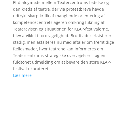
Et dialogmøde mellem Teatercentrums ledelse og
den kreds af teatre, der via protestbreve havde
udtrykt skarp kritik af manglende orientering af
kompetencecentrets ageren omkring lukning af
Teateravisen og situationen for KLAP-festivalerne,
blev afviklet i fordragelighed. Brudflader eksisterer
stadig, men asfalteres nu med aftaler om fremtidige
fællesmøder, hvor teatrene kan informeres om
Teatercentrums strategiske overvejelser – og en
fuldtonet udmelding om at bevare den store KLAP-
festival ukurateret.
Læs mere