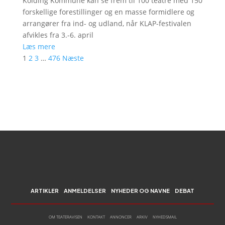
Kolding Kommune kan se frem til 100 teatre med 150
forskellige forestillinger og en masse formidlere og
arrangører fra ind- og udland, når KLAP-festivalen
afvikles fra 3.-6. april
Læs mere
1
2
3
…
476
Næste
ARTIKLER
ANMELDELSER
NYHEDER OG NAVNE
DEBAT
OM TEATERAVISEN
KONTAKT
ANNONCER
ARKIV
NYHEDSMAIL