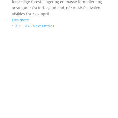
forskellige forestillinger og en masse formidlere og
arrangører fra ind- og udland, når KLAP-festivalen
afvikles fra 3.-6. april
Læs mere
1
2
3
…
476
Next Entries