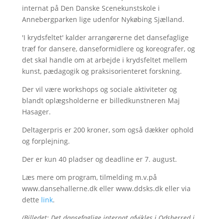
internat på Den Danske Scenekunstskole i
Annebergparken lige udenfor Nykøbing Sjælland.
'I krydsfeltet' kalder arrangørerne det dansefaglige
træf for dansere, danseformidlere og koreografer, og
det skal handle om at arbejde i krydsfeltet mellem
kunst, pædagogik og praksisorienteret forskning.
Der vil være workshops og sociale aktiviteter og
blandt oplægsholderne er billedkunstneren Maj
Hasager.
Deltagerpris er 200 kroner, som også dækker ophold
og forplejning.
Der er kun 40 pladser og deadline er 7. august.
Læs mere om program, tilmelding m.v.på
www.dansehallerne.dk eller www.ddsks.dk eller via
dette
link
.
(Billedet: Det dansefaglige internat afvikles i Odsherred i