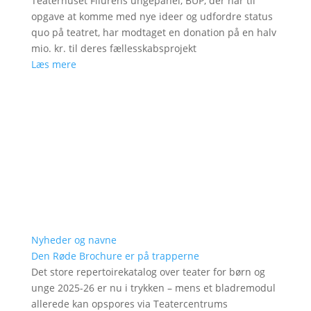
Teaterhuset Filurens ungepanel, BUP, der har til
opgave at komme med nye ideer og udfordre status
quo på teatret, har modtaget en donation på en halv
mio. kr. til deres fællesskabsprojekt
Læs mere
Nyheder og navne
Den Røde Brochure er på trapperne
Det store repertoirekatalog over teater for børn og
unge 2025-26 er nu i trykken – mens et bladremodul
allerede kan opspores via Teatercentrums