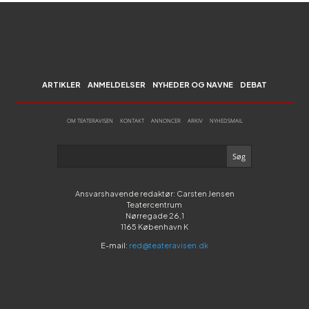
ARTIKLER
ANMELDELSER
NYHEDER OG NAVNE
DEBAT
OM TEATERAVISEN
KONTAKT
ANNONCER
ARKIV
NYHEDSMAIL
Ansvarshavende redaktør: Carsten Jensen
Teatercentrum
Nørregade 26,1
1165 København K
E-mail:
red@teateravisen.dk