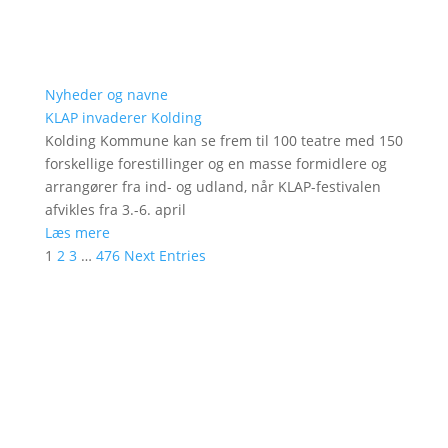
Nyheder og navne
KLAP invaderer Kolding
Kolding Kommune kan se frem til 100 teatre med 150
forskellige forestillinger og en masse formidlere og
arrangører fra ind- og udland, når KLAP-festivalen
afvikles fra 3.-6. april
Læs mere
1
2
3
…
476
Next Entries