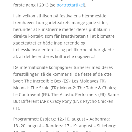
første gang i 2013 (se
portrætartikel
).
I sin velkomsthilsen på festivalens hjemmeside
fremhæver hun gadeteatrets mange gode sider,
herunder at kunstnerne møder deres publikum i
direkte kontakt, som får kreativiteten til at blomstre,
gadeteatret er både inspirerende og
fællesskabsorienteret – og politikerne at har glæde
af, at det løser deres kulturelle opgaver…!
De internationale kompagnier turnerer med deres
forestillinger, så de kommer til de fleste af de otte
byer: The Incredible Box (ES); Les Moldaves FR);
Moon-1: The Scale (FR); Moon-2: The Table & Chairs;
Le Contravent (FR); The Acustic Performers (FR); Same
But Different (AR); Crazy Pony (EN); Psycho Chicken
(IT).
Programmet: Esbjerg: 12.-10. august – Aabenraa:
13.-20. august – Randers: 17.-19. august – Silkeborg: