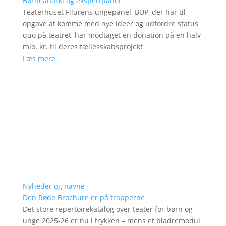
Børneanarki og ekspertpanel
Teaterhuset Filurens ungepanel, BUP, der har til
opgave at komme med nye ideer og udfordre status
quo på teatret, har modtaget en donation på en halv
mio. kr. til deres fællesskabsprojekt
Læs mere
Nyheder og navne
Den Røde Brochure er på trapperne
Det store repertoirekatalog over teater for børn og
unge 2025-26 er nu i trykken – mens et bladremodul