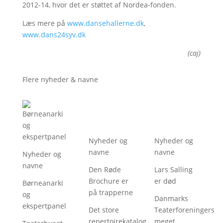
2012-14, hvor det er støttet af Nordea-fonden.
Læs mere på
www.dansehallerne.dk
,
www.dans24syv.dk
(caj)
Flere nyheder & navne
Nyheder og
Nyheder og
navne
navne
Nyheder og
navne
Den Røde
Lars Salling
Brochure er
er død
Børneanarki
på trapperne
og
Danmarks
ekspertpanel
Det store
Teaterforeningers
repertoirekatalog
meget