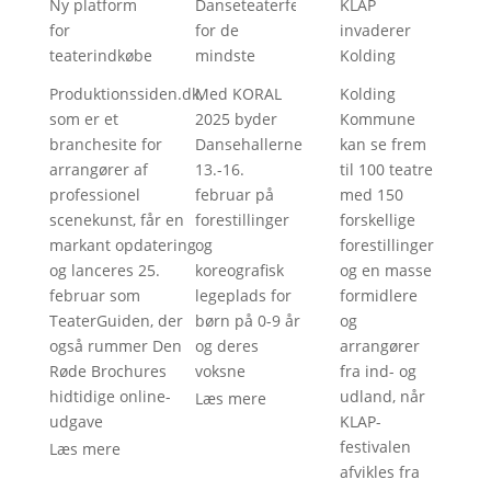
Ny platform
Danseteaterfestival
KLAP
for
for de
invaderer
teaterindkøbere
mindste
Kolding
Produktionssiden.dk,
Med KORAL
Kolding
som er et
2025 byder
Kommune
branchesite for
Dansehallerne
kan se frem
arrangører af
13.-16.
til 100 teatre
professionel
februar på
med 150
scenekunst, får en
forestillinger
forskellige
markant opdatering
og
forestillinger
og lanceres 25.
koreografisk
og en masse
februar som
legeplads for
formidlere
TeaterGuiden, der
børn på 0-9 år
og
også rummer Den
og deres
arrangører
Røde Brochures
voksne
fra ind- og
hidtidige online-
udland, når
Læs mere
udgave
KLAP-
festivalen
Læs mere
afvikles fra