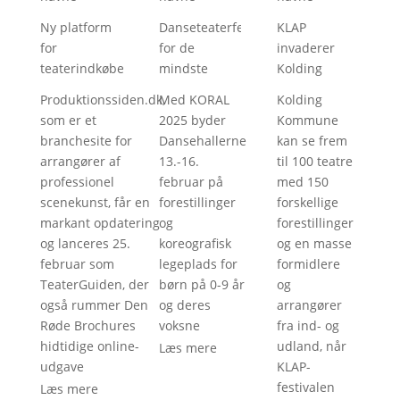
Ny platform
Danseteaterfestival
KLAP
for
for de
invaderer
teaterindkøbere
mindste
Kolding
Produktionssiden.dk,
Med KORAL
Kolding
som er et
2025 byder
Kommune
branchesite for
Dansehallerne
kan se frem
arrangører af
13.-16.
til 100 teatre
professionel
februar på
med 150
scenekunst, får en
forestillinger
forskellige
markant opdatering
og
forestillinger
og lanceres 25.
koreografisk
og en masse
februar som
legeplads for
formidlere
TeaterGuiden, der
børn på 0-9 år
og
også rummer Den
og deres
arrangører
Røde Brochures
voksne
fra ind- og
hidtidige online-
udland, når
Læs mere
udgave
KLAP-
festivalen
Læs mere