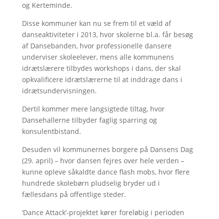
og Kerteminde.
Disse kommuner kan nu se frem til et væld af
danseaktiviteter i 2013, hvor skolerne bl.a. får besøg
af Dansebanden, hvor professionelle dansere
underviser skoleelever, mens alle kommunens
idrætslærere tilbydes workshops i dans, der skal
opkvalificere idrætslærerne til at inddrage dans i
idrætsundervisningen.
Dertil kommer mere langsigtede tiltag, hvor
Dansehallerne tilbyder faglig sparring og
konsulentbistand.
Desuden vil kommunernes borgere på Dansens Dag
(29. april) – hvor dansen fejres over hele verden –
kunne opleve såkaldte dance flash mobs, hvor flere
hundrede skolebørn pludselig bryder ud i
fællesdans på offentlige steder.
‘Dance Attack’-projektet kører foreløbig i perioden