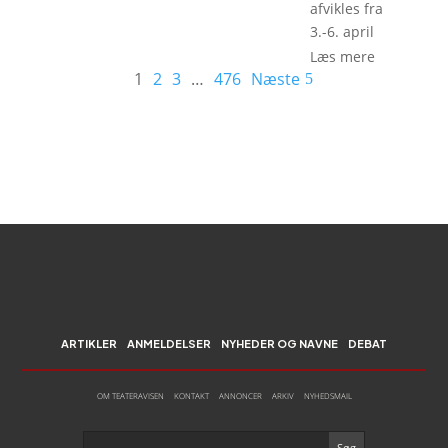
afvikles fra
3.-6. april
Læs mere
1
2
3
…
476
Næste
ARTIKLER
ANMELDELSER
NYHEDER OG NAVNE
DEBAT
OM TEATERAVISEN
KONTAKT
ANNONCER
ARKIV
NYHEDSMAIL