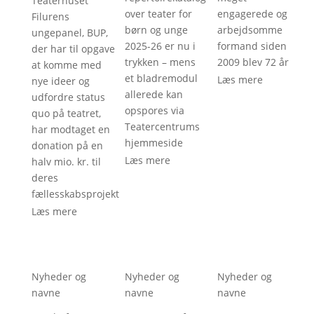
Teaterhuset
over teater for
engagerede og
Filurens
børn og unge
arbejdsomme
ungepanel, BUP,
2025-26 er nu i
formand siden
der har til opgave
trykken – mens
2009 blev 72 år
at komme med
et bladremodul
Læs mere
nye ideer og
allerede kan
udfordre status
opspores via
quo på teatret,
Teatercentrums
har modtaget en
hjemmeside
donation på en
Læs mere
halv mio. kr. til
deres
fællesskabsprojekt
Læs mere
Nyheder og
Nyheder og
Nyheder og
navne
navne
navne