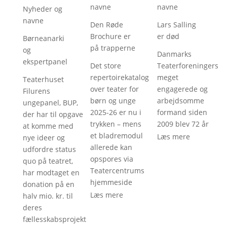
navne
navne
Nyheder og
navne
Den Røde
Lars Salling
Brochure er
er død
Børneanarki
på trapperne
og
Danmarks
ekspertpanel
Det store
Teaterforeningers
repertoirekatalog
meget
Teaterhuset
over teater for
engagerede og
Filurens
børn og unge
arbejdsomme
ungepanel, BUP,
2025-26 er nu i
formand siden
der har til opgave
trykken – mens
2009 blev 72 år
at komme med
et bladremodul
Læs mere
nye ideer og
allerede kan
udfordre status
opspores via
quo på teatret,
Teatercentrums
har modtaget en
hjemmeside
donation på en
Læs mere
halv mio. kr. til
deres
fællesskabsprojekt