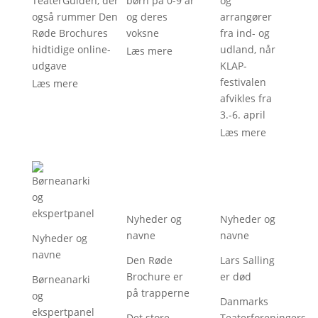
TeaterGuiden, der
børn på 0-9 år
og
også rummer Den
og deres
arrangører
Røde Brochures
voksne
fra ind- og
hidtidige online-
udland, når
Læs mere
udgave
KLAP-
festivalen
Læs mere
afvikles fra
3.-6. april
Læs mere
Nyheder og
Nyheder og
navne
navne
Nyheder og
navne
Den Røde
Lars Salling
Brochure er
er død
Børneanarki
på trapperne
og
Danmarks
ekspertpanel
Det store
Teaterforeningers