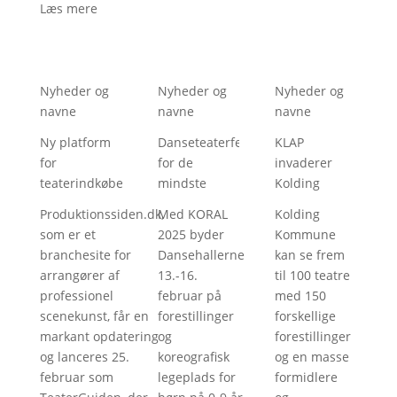
Læs mere
Nyheder og
Nyheder og
Nyheder og
navne
navne
navne
Ny platform
Danseteaterfestival
KLAP
for
for de
invaderer
teaterindkøbere
mindste
Kolding
Produktionssiden.dk,
Med KORAL
Kolding
som er et
2025 byder
Kommune
branchesite for
Dansehallerne
kan se frem
arrangører af
13.-16.
til 100 teatre
professionel
februar på
med 150
scenekunst, får en
forestillinger
forskellige
markant opdatering
og
forestillinger
og lanceres 25.
koreografisk
og en masse
februar som
legeplads for
formidlere