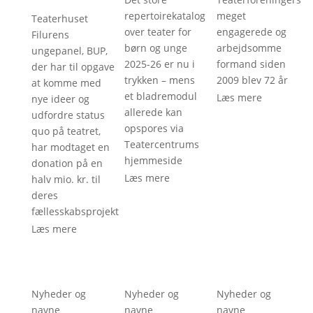
repertoirekatalog
meget
Teaterhuset
over teater for
engagerede og
Filurens
børn og unge
arbejdsomme
ungepanel, BUP,
2025-26 er nu i
formand siden
der har til opgave
trykken – mens
2009 blev 72 år
at komme med
et bladremodul
Læs mere
nye ideer og
allerede kan
udfordre status
opspores via
quo på teatret,
Teatercentrums
har modtaget en
hjemmeside
donation på en
Læs mere
halv mio. kr. til
deres
fællesskabsprojekt
Læs mere
Nyheder og
Nyheder og
Nyheder og
navne
navne
navne