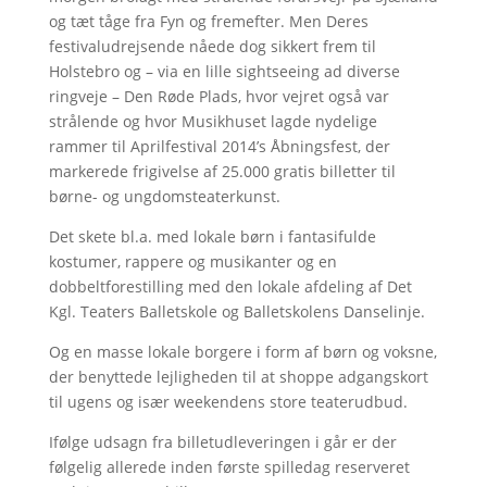
og tæt tåge fra Fyn og fremefter. Men Deres
festivaludrejsende nåede dog sikkert frem til
Holstebro og – via en lille sightseeing ad diverse
ringveje – Den Røde Plads, hvor vejret også var
strålende og hvor Musikhuset lagde nydelige
rammer til Aprilfestival 2014’s Åbningsfest, der
markerede frigivelse af 25.000 gratis billetter til
børne- og ungdomsteaterkunst.
Det skete bl.a. med lokale børn i fantasifulde
kostumer, rappere og musikanter og en
dobbeltforestilling med den lokale afdeling af Det
Kgl. Teaters Balletskole og Balletskolens Danselinje.
Og en masse lokale borgere i form af børn og voksne,
der benyttede lejligheden til at shoppe adgangskort
til ugens og især weekendens store teaterudbud.
Ifølge udsagn fra billetudleveringen i går er der
følgelig allerede inden første spilledag reserveret