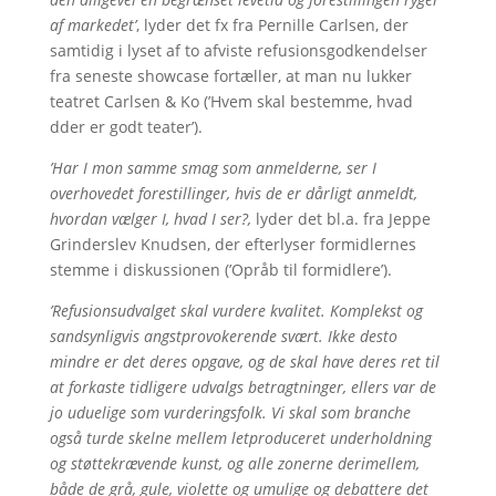
af markedet’
, lyder det fx fra Pernille Carlsen, der
samtidig i lyset af to afviste refusionsgodkendelser
fra seneste showcase fortæller, at man nu lukker
teatret Carlsen & Ko (’Hvem skal bestemme, hvad
dder er godt teater’).
’Har I mon samme smag som anmelderne, ser I
overhovedet forestillinger, hvis de er dårligt anmeldt,
hvordan vælger I, hvad I ser?,
lyder det bl.a. fra Jeppe
Grinderslev Knudsen, der efterlyser formidlernes
stemme i diskussionen (’Opråb til formidlere’).
’Refusionsudvalget skal vurdere kvalitet. Komplekst og
sandsynligvis angstprovokerende svært. Ikke desto
mindre er det deres opgave, og de skal have deres ret til
at forkaste tidligere udvalgs betragtninger, ellers var de
jo uduelige som vurderingsfolk. Vi skal som branche
også turde skelne mellem letproduceret underholdning
og støttekrævende kunst, og alle zonerne derimellem,
både de grå, gule, violette og umulige og debattere det