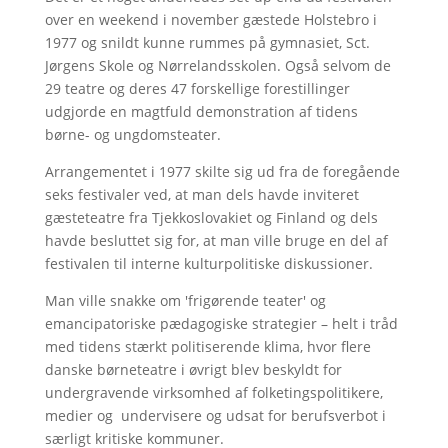
over en weekend i november gæstede Holstebro i
1977 og snildt kunne rummes på gymnasiet, Sct.
Jørgens Skole og Nørrelandsskolen. Også selvom de
29 teatre og deres 47 forskellige forestillinger
udgjorde en magtfuld demonstration af tidens
børne- og ungdomsteater.
Arrangementet i 1977 skilte sig ud fra de foregående
seks festivaler ved, at man dels havde inviteret
gæsteteatre fra Tjekkoslovakiet og Finland og dels
havde besluttet sig for, at man ville bruge en del af
festivalen til interne kulturpolitiske diskussioner.
Man ville snakke om 'frigørende teater' og
emancipatoriske pædagogiske strategier – helt i tråd
med tidens stærkt politiserende klima, hvor flere
danske børneteatre i øvrigt blev beskyldt for
undergravende virksomhed af folketingspolitikere,
medier og undervisere og udsat for berufsverbot i
særligt kritiske kommuner.