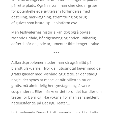
på rette plads. Også selvom man sine steder gruer
for potentielle ødelæggelser i forbindelse med
opstilling, mørklægning, strømføring og brug
af gulvet som brutal spilleplatform osv.
Men festivalernes historie kan dog også opvise
rasende udfald, håndgemæng og anden utilbørlig
adfærd, når de gode argumenter ikke længere rakte.
***
Adfærdsproblemer støder man så også altid på
blandt tilskuerne. Hvor de i titusindtal tager imod de
gratis glæder med kyshånd og glæde, er der stadig
nogle, der synes at mene, at når billetten nu er
gratis, må almindelig hensynstagen også være
suspenderet. Eller måske er det fordi det handler om
teater for børn og ikke voksne, for man ser sjældent
nedenstående på Det Kgl. Teater…
I går oplevede Deres hårdt prøvede i hvert fald atter