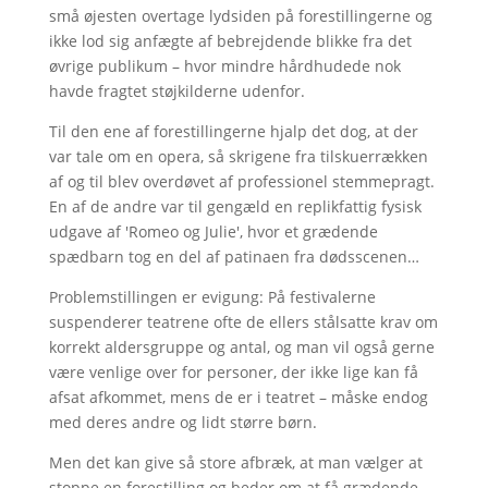
små øjesten overtage lydsiden på forestillingerne og
ikke lod sig anfægte af bebrejdende blikke fra det
øvrige publikum – hvor mindre hårdhudede nok
havde fragtet støjkilderne udenfor.
Til den ene af forestillingerne hjalp det dog, at der
var tale om en opera, så skrigene fra tilskuerrækken
af og til blev overdøvet af professionel stemmepragt.
En af de andre var til gengæld en replikfattig fysisk
udgave af 'Romeo og Julie', hvor et grædende
spædbarn tog en del af patinaen fra dødsscenen…
Problemstillingen er evigung: På festivalerne
suspenderer teatrene ofte de ellers stålsatte krav om
korrekt aldersgruppe og antal, og man vil også gerne
være venlige over for personer, der ikke lige kan få
afsat afkommet, mens de er i teatret – måske endog
med deres andre og lidt større børn.
Men det kan give så store afbræk, at man vælger at
stoppe en forestilling og beder om at få grædende