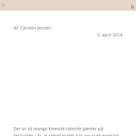
Af: Carsten Jensen
3. april 2014
Der er så mange kinesisk-talende gæster på
festivalen i år, at sekretariatet har ansat en kinesisk