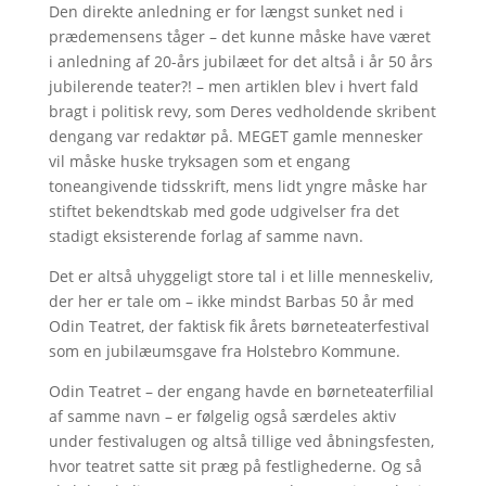
Den direkte anledning er for længst sunket ned i
prædemensens tåger – det kunne måske have været
i anledning af 20-års jubilæet for det altså i år 50 års
jubilerende teater?! – men artiklen blev i hvert fald
bragt i politisk revy, som Deres vedholdende skribent
dengang var redaktør på. MEGET gamle mennesker
vil måske huske tryksagen som et engang
toneangivende tidsskrift, mens lidt yngre måske har
stiftet bekendtskab med gode udgivelser fra det
stadigt eksisterende forlag af samme navn.
Det er altså uhyggeligt store tal i et lille menneskeliv,
der her er tale om – ikke mindst Barbas 50 år med
Odin Teatret, der faktisk fik årets børneteaterfestival
som en jubilæumsgave fra Holstebro Kommune.
Odin Teatret – der engang havde en børneteaterfilial
af samme navn – er følgelig også særdeles aktiv
under festivalugen og altså tillige ved åbningsfesten,
hvor teatret satte sit præg på festlighederne. Og så