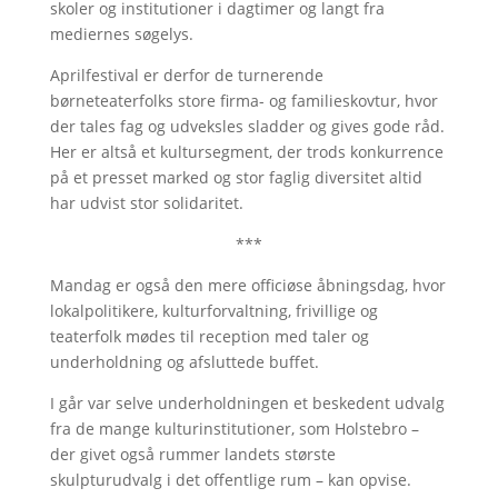
skoler og institutioner i dagtimer og langt fra
mediernes søgelys.
Aprilfestival er derfor de turnerende
børneteaterfolks store firma- og familieskovtur, hvor
der tales fag og udveksles sladder og gives gode råd.
Her er altså et kultursegment, der trods konkurrence
på et presset marked og stor faglig diversitet altid
har udvist stor solidaritet.
***
Mandag er også den mere officiøse åbningsdag, hvor
lokalpolitikere, kulturforvaltning, frivillige og
teaterfolk mødes til reception med taler og
underholdning og afsluttede buffet.
I går var selve underholdningen et beskedent udvalg
fra de mange kulturinstitutioner, som Holstebro –
der givet også rummer landets største
skulpturudvalg i det offentlige rum – kan opvise.