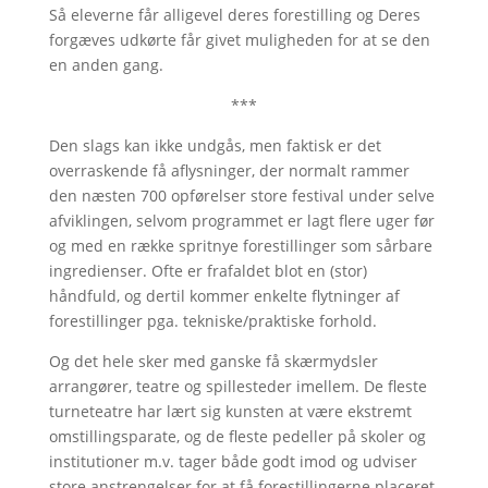
Så eleverne får alligevel deres forestilling og Deres
forgæves udkørte får givet muligheden for at se den
en anden gang.
***
Den slags kan ikke undgås, men faktisk er det
overraskende få aflysninger, der normalt rammer
den næsten 700 opførelser store festival under selve
afviklingen, selvom programmet er lagt flere uger før
og med en række spritnye forestillinger som sårbare
ingredienser. Ofte er frafaldet blot en (stor)
håndfuld, og dertil kommer enkelte flytninger af
forestillinger pga. tekniske/praktiske forhold.
Og det hele sker med ganske få skærmydsler
arrangører, teatre og spillesteder imellem. De fleste
turneteatre har lært sig kunsten at være ekstremt
omstillingsparate, og de fleste pedeller på skoler og
institutioner m.v. tager både godt imod og udviser
store anstrengelser for at få forestillingerne placeret