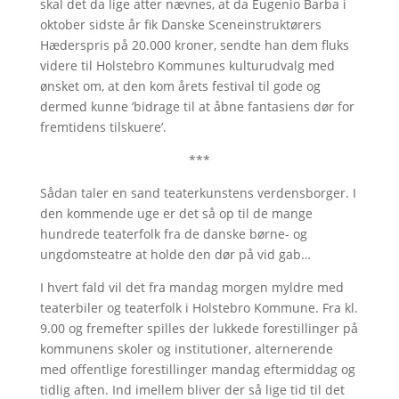
skal det da lige atter nævnes, at da Eugenio Barba i
oktober sidste år fik Danske Sceneinstruktørers
Hæderspris på 20.000 kroner, sendte han dem fluks
videre til Holstebro Kommunes kulturudvalg med
ønsket om, at den kom årets festival til gode og
dermed kunne ’bidrage til at åbne fantasiens dør for
fremtidens tilskuere’.
***
Sådan taler en sand teaterkunstens verdensborger. I
den kommende uge er det så op til de mange
hundrede teaterfolk fra de danske børne- og
ungdomsteatre at holde den dør på vid gab…
I hvert fald vil det fra mandag morgen myldre med
teaterbiler og teaterfolk i Holstebro Kommune. Fra kl.
9.00 og fremefter spilles der lukkede forestillinger på
kommunens skoler og institutioner, alternerende
med offentlige forestillinger mandag eftermiddag og
tidlig aften. Ind imellem bliver der så lige tid til det