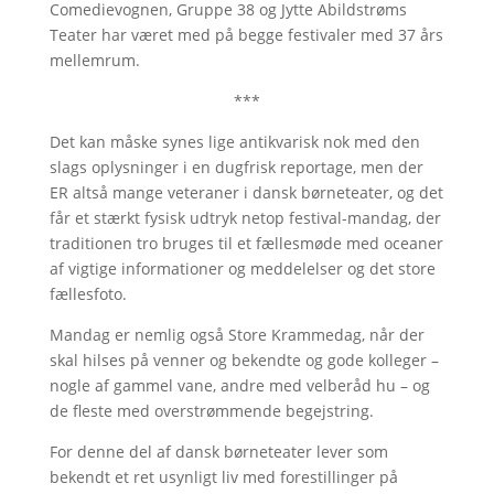
Comedievognen, Gruppe 38 og Jytte Abildstrøms
Teater har været med på begge festivaler med 37 års
mellemrum.
***
Det kan måske synes lige antikvarisk nok med den
slags oplysninger i en dugfrisk reportage, men der
ER altså mange veteraner i dansk børneteater, og det
får et stærkt fysisk udtryk netop festival-mandag, der
traditionen tro bruges til et fællesmøde med oceaner
af vigtige informationer og meddelelser og det store
fællesfoto.
Mandag er nemlig også Store Krammedag, når der
skal hilses på venner og bekendte og gode kolleger –
nogle af gammel vane, andre med velberåd hu – og
de fleste med overstrømmende begejstring.
For denne del af dansk børneteater lever som
bekendt et ret usynligt liv med forestillinger på