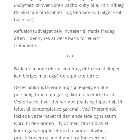
indbyrdes’,
skriver Søren Zacho Ruby bl.a. i sit indlæg
(’Vi skal tale om kvalitet – og Refusionsudvalget skal
have tak’).
Refusionsudvalget selv inviterer til møde fredag
aften – der synes at være basis for et vist
fremmøde…
***
Både de mange diskussioner og ditto forestillinger
kan berige, men også tære på kræfterne.
Deres omkringfarende tog sig følgelig en lille
personlig time-out i går og kørte den korte tur til
Vesterhavet, hvor der var god plads og tilpas højt til
loftet til kontemplative gøremål. Ved Thorsminde
lokkede Vesterhavet til den ende side og Nissum
Fjord til den anden – fyldt med titusindvis af
knortegæs, suppleret med tusinder af viber,
præstekraver og andet godt fra fugleverden.