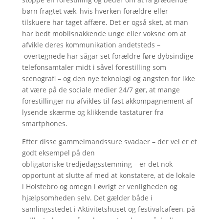
børn fragtet væk, hvis hverken forældre eller
tilskuere har taget affære. Det er også sket, at man
har bedt mobilsnakkende unge eller voksne om at
afvikle deres kommunikation andetsteds –
overtegnede har sågar set forældre føre dybsindige
telefonsamtaler midt i såvel forestilling som
scenografi – og den nye teknologi og angsten for ikke
at være på de sociale medier 24/7 gør, at mange
forestillinger nu afvikles til fast akkompagnement af
lysende skærme og klikkende tastaturer fra
smartphones.
Efter disse gammelmandssure svadaer – der vel er et
godt eksempel på den
obligatoriske tredjedagsstemning – er det nok
opportunt at slutte af med at konstatere, at de lokale
i Holstebro og omegn i øvrigt er venligheden og
hjælpsomheden selv. Det gælder både i
samlingsstedet i Aktivitetshuset og festivalcafeen, på