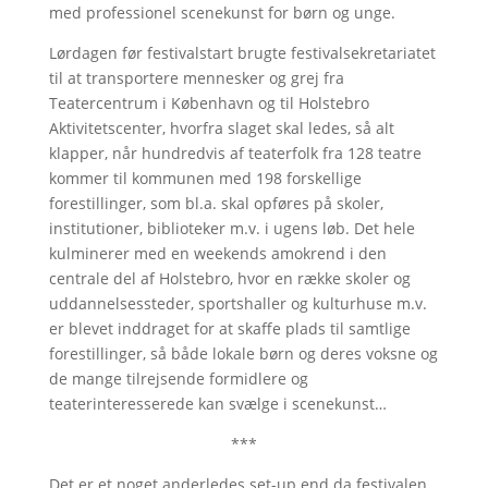
med professionel scenekunst for børn og unge.
Lørdagen før festivalstart brugte festivalsekretariatet
til at transportere mennesker og grej fra
Teatercentrum i København og til Holstebro
Aktivitetscenter, hvorfra slaget skal ledes, så alt
klapper, når hundredvis af teaterfolk fra 128 teatre
kommer til kommunen med 198 forskellige
forestillinger, som bl.a. skal opføres på skoler,
institutioner, biblioteker m.v. i ugens løb. Det hele
kulminerer med en weekends amokrend i den
centrale del af Holstebro, hvor en række skoler og
uddannelsessteder, sportshaller og kulturhuse m.v.
er blevet inddraget for at skaffe plads til samtlige
forestillinger, så både lokale børn og deres voksne og
de mange tilrejsende formidlere og
teaterinteresserede kan svælge i scenekunst…
***
Det er et noget anderledes set-up end da festivalen