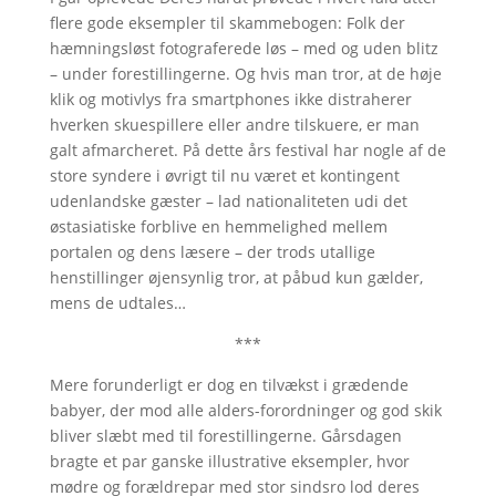
flere gode eksempler til skammebogen: Folk der
hæmningsløst fotograferede løs – med og uden blitz
– under forestillingerne. Og hvis man tror, at de høje
klik og motivlys fra smartphones ikke distraherer
hverken skuespillere eller andre tilskuere, er man
galt afmarcheret. På dette års festival har nogle af de
store syndere i øvrigt til nu været et kontingent
udenlandske gæster – lad nationaliteten udi det
østasiatiske forblive en hemmelighed mellem
portalen og dens læsere – der trods utallige
henstillinger øjensynlig tror, at påbud kun gælder,
mens de udtales…
***
Mere forunderligt er dog en tilvækst i grædende
babyer, der mod alle alders-forordninger og god skik
bliver slæbt med til forestillingerne. Gårsdagen
bragte et par ganske illustrative eksempler, hvor
mødre og forældrepar med stor sindsro lod deres