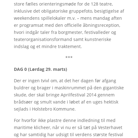
store fælles orienteringsmøde for de 128 teatre,
inklusive det obligatoriske gruppefoto, besigtigelse af
weekendens spillelokaler m.v. – mens mandag aften
er programsat med den officielle åbningsreception,
hvori indgår taler fra borgmester, festivalleder og
teaterorganisationsformand samt kunstneriske
indslag og et mindre traktement.
***
DAG 0 (Lørdag 29. marts)
Der er ingen tvivl om, at det her dagen før afgang
buldrer og brager i maskinrummet på den gigantiske
skude, der skal bringe Aprilfestival 2014 gennem
brådsøer og smult vande i løbet af en uges hektisk
sejlads i Holstebro Kommune.
For hvorfor ikke plastre denne indledning til med
maritime klicheer, når vi nu er så tæt på Vesterhavet
og har samtidig har udsigt til verdens største festival