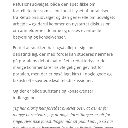
Refusionsudvalget, både den specifikke om
fortælleteater som scenekunst i lyset af udtalelser
fra Refusionsudvalget og den generelle om udvalgets
arbejde – og dertil kommer en nystartet diskussion
om anmeldernes domme og disses eventuelle
betydning og konsekvenser.
En del af snakken har også aflejret sig som
debatindlæg, der med fordel kan studeres nærmere
på portalens debatspalte. Set i redaktørlys er de
mange kommentarer selvfølgelig en gevinst for
portalen, men der er også lagt kim til nogle gode og
faktisk ofte savnede kvalitetsdiskussioner.
Og der er både substans og konsekvenser i
indlæggene.
’Jeg har aldrig helt forstået piveriet over, at der er for
mange børneteatre, og at nogle forestillinger er alt for
ringe. Hvis ikke forestillingen når sit publikum, ja så har
den alligevel en begrænset levetid og forestillingen ryger