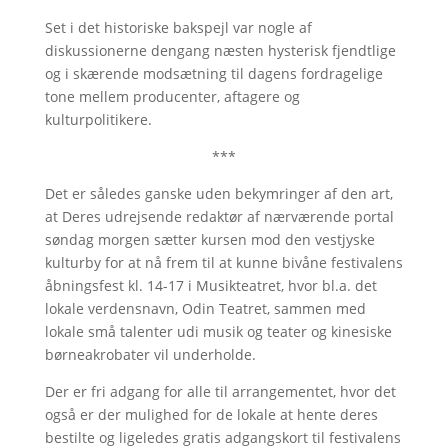
Set i det historiske bakspejl var nogle af
diskussionerne dengang næsten hysterisk fjendtlige
og i skærende modsætning til dagens fordragelige
tone mellem producenter, aftagere og
kulturpolitikere.
***
Det er således ganske uden bekymringer af den art,
at Deres udrejsende redaktør af nærværende portal
søndag morgen sætter kursen mod den vestjyske
kulturby for at nå frem til at kunne bivåne festivalens
åbningsfest kl. 14-17 i Musikteatret, hvor bl.a. det
lokale verdensnavn, Odin Teatret, sammen med
lokale små talenter udi musik og teater og kinesiske
børneakrobater vil underholde.
Der er fri adgang for alle til arrangementet, hvor det
også er der mulighed for de lokale at hente deres
bestilte og ligeledes gratis adgangskort til festivalens