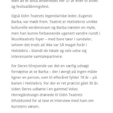
Men alt er altså anderledes her 37 år efter til billet-
og festivalåbningsfest.
Også Odin Teatrets legendariske leder, Eugenio
Barba, var mødt frem. Teatret er Holstebros unikke
kulturelle verdensnavn og Barba næsten en myte,
men han kunne forbavsende ugenert vandre rundt i
Musikteatrets foyer – med bare tæer i sandaler,
selvom det trods alt ikke var SÅ meget forår i
Holstebro – blandt de lokale og selv udse sig
interessante samtalepartnere.
For Deres tilrejsende var det en særlig udsøgt
fornøjelse at se Barba – der i øvrigt på ingen måde
ligner en person, som til efteråret fylder 78 år – på
banen i Holstebro. For der er ret præcist gået 30 år,
siden Deres udkørte i en gammel Volvo
Herregårdsvogn drønede til Odin Teatrets
tilholdssted for at lave et interview med ham om
kunstens væsen.