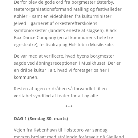
Derfor blev de gode ord fra borgmester Østerby,
teaterorganisationsformand Malling og festivalleder
Køhler – samt en videohilsen fra kulturminister
Jelved – garneret af orkesterefterskolens
symfoniorkester (landets eneste af slagsen), Black
Box Dance Company (en af kommunens hele tre
egnsteatre), festivalrap og Holstebro Musikskole.
De var med at verificere, hvad byens borgmester
sagde ved åbningsreceptionen i Musikhuset: Der er
en dråbe kultur i alt, hvad vi foretager os her i
kommunen.
Resten af ugen er dråben så forvandlet til en
veritabel syndflod af teater for alt og alle…
***
DAG 1 (Søndag 30. marts)
Vejen fra København til Holstebro var søndag
morgen brolagt med strålende forårsvejr på Sjælland