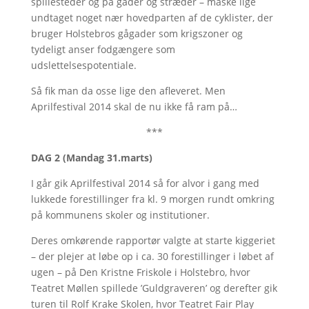
spillesteder og på gader og stræder – måske lige
undtaget noget nær hovedparten af de cyklister, der
bruger Holstebros gågader som krigszoner og
tydeligt anser fodgængere som
udslettelsespotentiale.
Så fik man da osse lige den afleveret. Men
Aprilfestival 2014 skal de nu ikke få ram på…
***
DAG 2 (Mandag 31.marts)
I går gik Aprilfestival 2014 så for alvor i gang med
lukkede forestillinger fra kl. 9 morgen rundt omkring
på kommunens skoler og institutioner.
Deres omkørende rapportør valgte at starte kiggeriet
– der plejer at løbe op i ca. 30 forestillinger i løbet af
ugen – på Den Kristne Friskole i Holstebro, hvor
Teatret Møllen spillede ’Guldgraveren’ og derefter gik
turen til Rolf Krake Skolen, hvor Teatret Fair Play