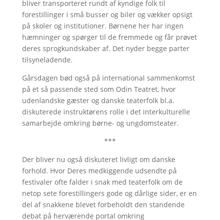
bliver transporteret rundt af kyndige folk til
forestillinger i små busser og biler og vækker opsigt
på skoler og institutioner. Børnene her har ingen
hæmninger og spørger til de fremmede og får prøvet
deres sprogkundskaber af. Det nyder begge parter
tilsyneladende.
Gårsdagen bød også på international sammenkomst
på et så passende sted som Odin Teatret, hvor
udenlandske gæster og danske teaterfolk bl.a.
diskuterede instruktørens rolle i det interkulturelle
samarbejde omkring børne- og ungdomsteater.
***
Der bliver nu også diskuteret livligt om danske
forhold. Hvor Deres medkiggende udsendte på
festivaler ofte falder i snak med teaterfolk om de
netop sete forestillingers gode og dårlige sider, er en
del af snakkene blevet forbeholdt den standende
debat på herværende portal omkring