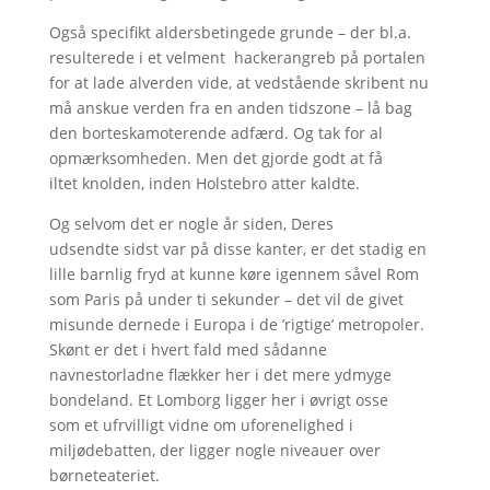
Også specifikt aldersbetingede grunde – der bl.a.
resulterede i et velment hackerangreb på portalen
for at lade alverden vide, at vedstående skribent nu
må anskue verden fra en anden tidszone – lå bag
den borteskamoterende adfærd. Og tak for al
opmærksomheden. Men det gjorde godt at få
iltet knolden, inden Holstebro atter kaldte.
Og selvom det er nogle år siden, Deres
udsendte sidst var på disse kanter, er det stadig en
lille barnlig fryd at kunne køre igennem såvel Rom
som Paris på under ti sekunder – det vil de givet
misunde dernede i Europa i de ’rigtige’ metropoler.
Skønt er det i hvert fald med sådanne
navnestorladne flækker her i det mere ydmyge
bondeland. Et Lomborg ligger her i øvrigt osse
som et ufrvilligt vidne om uforenelighed i
miljødebatten, der ligger nogle niveauer over
børneteateriet.