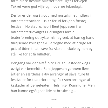
formidlere bestille billetter flere uger i forvejen.
Takket være god vilje og moderne teknologi…
Derfor er der også godt med nostalgi i et indlæg i
Børneteateravisen i 1977 forud for (den første)
festival i Holstebro, hvori Bent Jeppesen fra
børneteaterudvalget i Helsingørs lokale
teaterforening udtrykte mishag ved, at han og hans
tilrejsende kolleger skulle ’regne med at bruge 60
pct. af tiden til at trave fra skole til skole og hen og
stå i kø for at få billetter’.
Dengang var der altså blot TRE spillesteder – og i
øvrigt var bemeldte Bent Jeppesen gennem flere
årtier en særdeles aktiv arrangør af såvel ture til
festivaler for teaterforeningsfolk som arrangør af
kaskader af børneteater i Helsingør Kommune. Men
han kunne også godt lide at brokke sig…
***