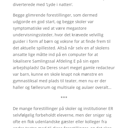
diverterede med ’Lyde i natten’.
Begge glimrende forestillinger, som dermed
udgjorde en god start, og begge skoler var
symptomatiske ved at være megastore
undervisningssteder, hvor det krævede velvillig
guider i form af børn og voksne for at finde frem til
det aktuelle spillested. Altså når selv en af skolens
ansatte lige måtte ind på en computer for at
lokalisere Samlingssal Afdeling E på sin egen
arbejdsplads! Da Deres snart meget gamle redacteur
var barn, kunne en skole knapt nok mønstre en
gymnastiksal med plads til teater, men nu er der
haller og fællesrum og multisale og aulaer overalt…
***
De mange forestillinger på skoler og institutioner ER
selvfølgelig forbeholdt eleverne, men der sniger sig
ofte en flok udenlandske gæster eller kolleger fra