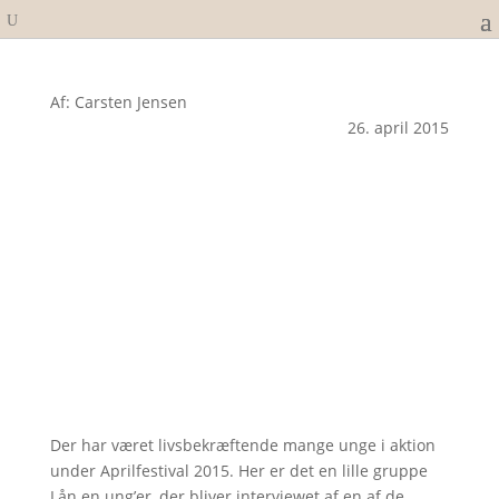
Af: Carsten Jensen
26. april 2015
Der har været livsbekræftende mange unge i aktion
under Aprilfestival 2015. Her er det en lille gruppe
Lån en ung’er, der bliver interviewet af en af de