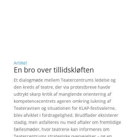
Artikel
En bro over tillidskløften
Et dialogmøde mellem Teatercentrums ledelse og
den kreds af teatre, der via protestbreve havde
udtrykt skarp kritik af manglende orientering af
kompetencecentrets ageren omkring lukning af
Teateravisen og situationen for KLAP-festivalerne,
blev afviklet i fordragelighed. Brudflader eksisterer
stadig, men asfalteres nu med aftaler om fremtidige
fællesmøder, hvor teatrene kan informeres om
Teatercentrums strategiske overvejelser – og en