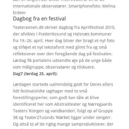
internationale observatører. Smartphonefoto: Melina
Erdem
Dagbog fra en festival
Teateravisen.dk skriver dagbog fra Aprilfestival 2015,
der afvikles i Frederikssund og Halsnæs kommuner
fra 19.-26. april. Hver dag bliver der bragt et nyt foto
og tilføjet et nyt tekstafsnit med glimt fra og små
refleksioner over den foregående dag på festivalen.
Lørdag fik portalens udsendte øje på de unge både
som målgruppe, observatører og tilskuere.
Dag7 (lørdag 25. april):
Lørdagen startede ualmindelig godt for Deres ellers
lidt festivalslidte iagttager med to små
forestillingsperler, som godt kan tåle at blive
identificeret her som AbstraXteater og Nørregaards
Teaters ’Kongen og vandkanden’, fulgt op af Gruppe
38 og Teater2Tusinds ’Mørket ligger under sengen’.
Og altså to af de rigtig mange samproduktioner, der