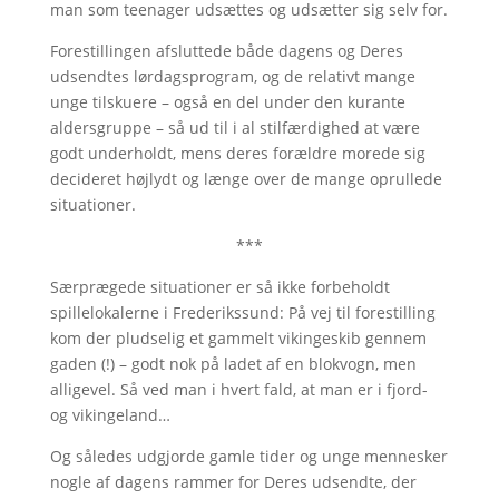
man som teenager udsættes og udsætter sig selv for.
Forestillingen afsluttede både dagens og Deres
udsendtes lørdagsprogram, og de relativt mange
unge tilskuere – også en del under den kurante
aldersgruppe – så ud til i al stilfærdighed at være
godt underholdt, mens deres forældre morede sig
decideret højlydt og længe over de mange oprullede
situationer.
***
Særprægede situationer er så ikke forbeholdt
spillelokalerne i Frederikssund: På vej til forestilling
kom der pludselig et gammelt vikingeskib gennem
gaden (!) – godt nok på ladet af en blokvogn, men
alligevel. Så ved man i hvert fald, at man er i fjord-
og vikingeland…
Og således udgjorde gamle tider og unge mennesker
nogle af dagens rammer for Deres udsendte, der