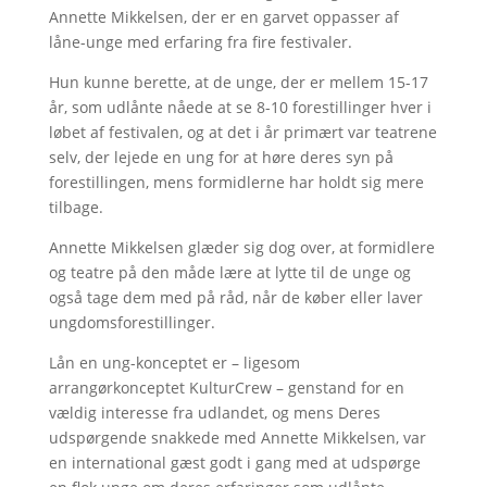
Annette Mikkelsen, der er en garvet oppasser af
låne-unge med erfaring fra fire festivaler.
Hun kunne berette, at de unge, der er mellem 15-17
år, som udlånte nåede at se 8-10 forestillinger hver i
løbet af festivalen, og at det i år primært var teatrene
selv, der lejede en ung for at høre deres syn på
forestillingen, mens formidlerne har holdt sig mere
tilbage.
Annette Mikkelsen glæder sig dog over, at formidlere
og teatre på den måde lære at lytte til de unge og
også tage dem med på råd, når de køber eller laver
ungdomsforestillinger.
Lån en ung-konceptet er – ligesom
arrangørkonceptet KulturCrew – genstand for en
vældig interesse fra udlandet, og mens Deres
udspørgende snakkede med Annette Mikkelsen, var
en international gæst godt i gang med at udspørge