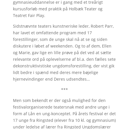
gymnasieuddannelse er i gang med et treårigt
kursusforløb med praktik på Holbæk Teater og
Teatret Fair Play.
Sidstnævnte teaters kunstneriske leder, Robert Parr,
har lavet et omfattende program med 17
forestillinger, som de unge skal nå at se og siden
diskutere i løbet af weekenden. Og to af dem, Ellen
og Marie, gav lige en lille prøve på det ved at sætte
relevante ord på oplevelserne af bl.a. den fælles sete
dekonstruktivistiske ungdomsforestilling, der vist gik
lidt bedre i spænd med deres mere bøjelige
hjernevindinger end Deres udsendtes…
***
Men som bekendt er der også mulighed for den
festivalorganiserede teatersnak med andre unge i
form af Lån en ung-konceptet. På årets festival er det
17 unge fra Ringsted (elever fra 10 kl. og gymnasium)
under ledelse af lærer fra Ringsted Ungdomslærer