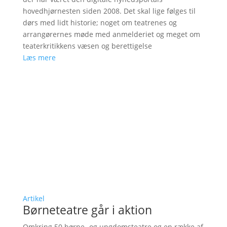
hovedhjørnesten siden 2008. Det skal lige følges til
dørs med lidt historie; noget om teatrenes og
arrangørernes møde med anmelderiet og meget om
teaterkritikkens væsen og berettigelse
Læs mere
Artikel
Børneteatre går i aktion
Omkring 50 børne- og ungdomsteatre og en række af