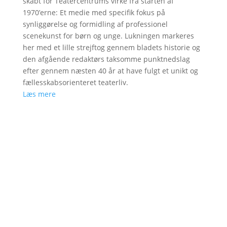
skabt for Teatercentrums virke fra starten af
1970’erne: Et medie med specifik fokus på
synliggørelse og formidling af professionel
scenekunst for børn og unge. Lukningen markeres
her med et lille strejftog gennem bladets historie og
den afgående redaktørs taksomme punktnedslag
efter gennem næsten 40 år at have fulgt et unikt og
fællesskabsorienteret teaterliv.
Læs mere