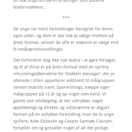
en flok unge om deres erfaringer som udlånte
teatersnakkere…
***
De unge ser helst forestillinger beregnet for deres
egen alder, og dem er der nok at vælge imellem på
årets festival, selvom de ofte er sværere at sælge end
fx småbørnsforestillinger.
Det forhindrer dog ikke nye teatre i at gøre forsøget,
og et af disse er på årets festival med en spritny
refusionsgodkendelse for ’Stakkels teenager’, der jo
allerede i titlen appellerer voldsomt til målgruppen,
selvom teatrets navn, Sporenstregs, næppe siger
målgruppen på 12 år og op noget som helst. Vi
gamle ved selvfølgelig, at det udtrykker noget
øjeblikkeligt og direkte, og sidstnævnte er afgjort
formen på en vellykket forestilling, hvor de to unge
spillere, Aske Ebbesen og Caspar Samsøe Clausen,
fortæller om og gestalter noget af alt det pinlige,