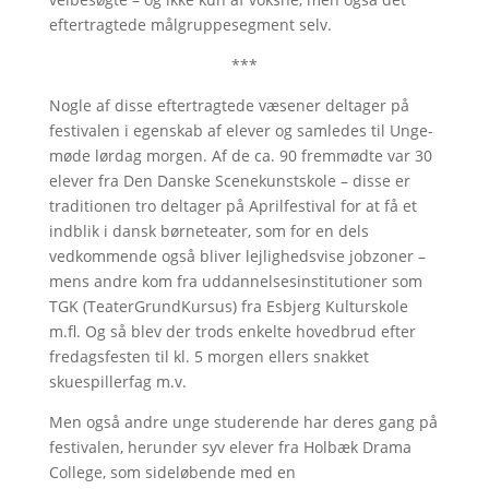
eftertragtede målgruppesegment selv.
***
Nogle af disse eftertragtede væsener deltager på
festivalen i egenskab af elever og samledes til Unge-
møde lørdag morgen. Af de ca. 90 fremmødte var 30
elever fra Den Danske Scenekunstskole – disse er
traditionen tro deltager på Aprilfestival for at få et
indblik i dansk børneteater, som for en dels
vedkommende også bliver lejlighedsvise jobzoner –
mens andre kom fra uddannelsesinstitutioner som
TGK (TeaterGrundKursus) fra Esbjerg Kulturskole
m.fl. Og så blev der trods enkelte hovedbrud efter
fredagsfesten til kl. 5 morgen ellers snakket
skuespillerfag m.v.
Men også andre unge studerende har deres gang på
festivalen, herunder syv elever fra Holbæk Drama
College, som sideløbende med en