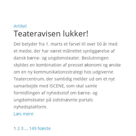
Artikel
Teateravisen lukker!
Det betyder fra 1. marts et farvel til over 50 år med
et medie, der har været målrettet synliggørelse af
dansk børne- og ungdomsteater. Beslutningen
skyldes en kombination af presset økonomi og ønske
om en ny kommunikationsstrategi hos udgiverne
Teatercentrum, der samtidig melder ud om et nyt
samarbejde med ISCENE, som skal samle
formidlingen af nyhedsstof om børne- og
ungdomsteater på sidstnævnte portals
nyhedsplatform.
Læs mere
1
2
3
…
149
Næste