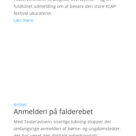
fuldtonet udmelding om at bevare den store KLAP-
festival ukurateret.
Læs mere
Artikel
Anmelderi på falderebet
Med Teateravisens snarlige lukning stopper det
omfangsrige anmelderi af børne- og ungdomsteater,
der har været den digitale nyhedsportals