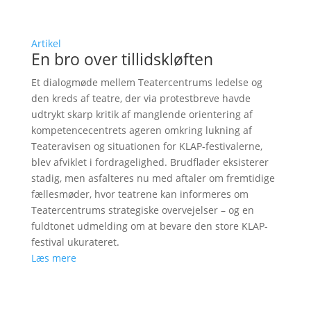
Artikel
En bro over tillidskløften
Et dialogmøde mellem Teatercentrums ledelse og
den kreds af teatre, der via protestbreve havde
udtrykt skarp kritik af manglende orientering af
kompetencecentrets ageren omkring lukning af
Teateravisen og situationen for KLAP-festivalerne,
blev afviklet i fordragelighed. Brudflader eksisterer
stadig, men asfalteres nu med aftaler om fremtidige
fællesmøder, hvor teatrene kan informeres om
Teatercentrums strategiske overvejelser – og en
fuldtonet udmelding om at bevare den store KLAP-
festival ukurateret.
Læs mere