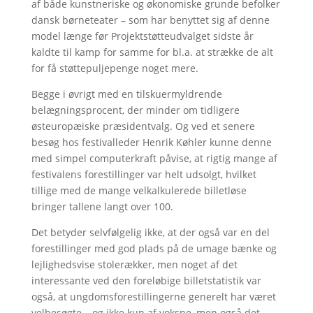
af både kunstneriske og økonomiske grunde befolker
dansk børneteater – som har benyttet sig af denne
model længe før Projektstøtteudvalget sidste år
kaldte til kamp for samme for bl.a. at strække de alt
for få støttepuljepenge noget mere.
Begge i øvrigt med en tilskuermyldrende
belægningsprocent, der minder om tidligere
østeuropæiske præsidentvalg. Og ved et senere
besøg hos festivalleder Henrik Køhler kunne denne
med simpel computerkraft påvise, at rigtig mange af
festivalens forestillinger var helt udsolgt, hvilket
tillige med de mange velkalkulerede billetløse
bringer tallene langt over 100.
Det betyder selvfølgelig ikke, at der også var en del
forestillinger med god plads på de umage bænke og
lejlighedsvise stolerækker, men noget af det
interessante ved den foreløbige billetstatistik var
også, at ungdomsforestillingerne generelt har været
velbesøgte – og ikke kun af voksne, men også det