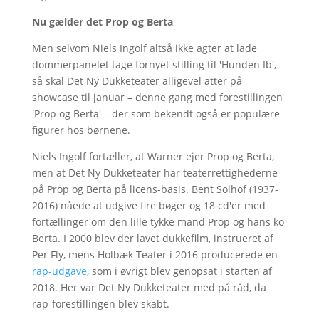
Nu gælder det Prop og Berta
Men selvom Niels Ingolf altså ikke agter at lade
dommerpanelet tage fornyet stilling til 'Hunden Ib',
så skal Det Ny Dukketeater alligevel atter på
showcase til januar – denne gang med forestillingen
'Prop og Berta' – der som bekendt også er populære
figurer hos børnene.
Niels Ingolf fortæller, at Warner ejer Prop og Berta,
men at Det Ny Dukketeater har teaterrettighederne
på Prop og Berta på licens-basis. Bent Solhof (1937-
2016) nåede at udgive fire bøger og 18 cd'er med
fortællinger om den lille tykke mand Prop og hans ko
Berta. I 2000 blev der lavet dukkefilm, instrueret af
Per Fly, mens Holbæk Teater i 2016 producerede en
rap-udgave
, som i øvrigt blev genopsat i starten af
2018. Her var Det Ny Dukketeater med på råd, da
rap-forestillingen blev skabt.