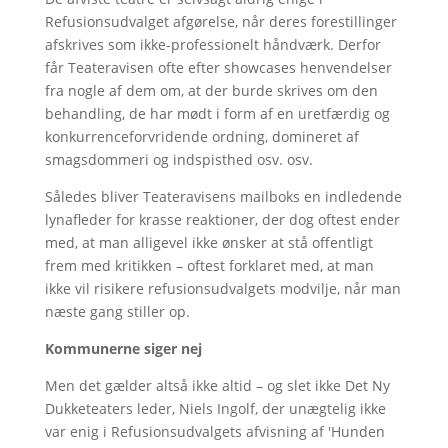
Refusionsudvalget afgørelse, når deres forestillinger
afskrives som ikke-professionelt håndværk. Derfor
får Teateravisen ofte efter showcases henvendelser
fra nogle af dem om, at der burde skrives om den
behandling, de har mødt i form af en uretfærdig og
konkurrenceforvridende ordning, domineret af
smagsdommeri og indspisthed osv. osv.
Således bliver Teateravisens mailboks en indledende
lynafleder for krasse reaktioner, der dog oftest ender
med, at man alligevel ikke ønsker at stå offentligt
frem med kritikken – oftest forklaret med, at man
ikke vil risikere refusionsudvalgets modvilje, når man
næste gang stiller op.
Kommunerne siger nej
Men det gælder altså ikke altid – og slet ikke Det Ny
Dukketeaters leder, Niels Ingolf, der unægtelig ikke
var enig i Refusionsudvalgets afvisning af 'Hunden