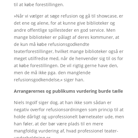
til at købe forestillingen.
»Når vi vælger at søge refusion og gå til showcase, er
det ene og alene, for at kunne give biblioteker og
andre offentlige spillesteder en god service. Men
mange biblioteker er pålagt af deres kommuner, at
de kun må købe refusionsgodkendte
teaterforestillinger, hvilket mange biblioteker også er
meget utilfredse med, når de henvender sig til os for
at købe forestillingen. De vil rigtig gerne have den,
men de må ikke pga. den manglende
refusionsgodkendelse,« siger han.
Arrangørernes og publikums vurdering burde tælle
Niels Ingolf siger dog, at han ikke som sådan er
negativ overfor refusionsordningen som princip til at
holde dårligt og uprofessionelt børneteater ude, men
han føler, at der bør være plads til en mere
mangfoldig vurdering af, hvad professionel teater-
underholdning er.