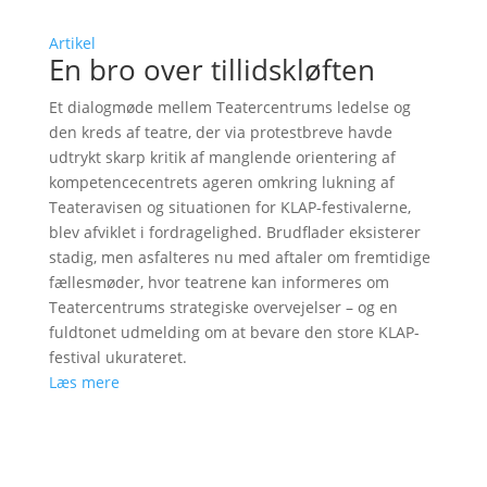
Artikel
En bro over tillidskløften
Et dialogmøde mellem Teatercentrums ledelse og
den kreds af teatre, der via protestbreve havde
udtrykt skarp kritik af manglende orientering af
kompetencecentrets ageren omkring lukning af
Teateravisen og situationen for KLAP-festivalerne,
blev afviklet i fordragelighed. Brudflader eksisterer
stadig, men asfalteres nu med aftaler om fremtidige
fællesmøder, hvor teatrene kan informeres om
Teatercentrums strategiske overvejelser – og en
fuldtonet udmelding om at bevare den store KLAP-
festival ukurateret.
Læs mere