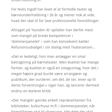
For Niels Ingolf har levet af at formidle teater og
børneunderholdning i 30 år og mener nok at vide,
hvad der skal til for lave professionelle forestillinger.
Afslaget på 'Hunden Ib' opfatter han derfor mest
som mangel på brede kompetencer i
'dommerpanelet' – som han konsekvent kalder
Refusionsudvalget i sin dialog med Teateravisen…
»Det er kedeligt, hvis man anlægger en smal
betragtning på børneteater. Men kvalitet har mange
former, og kvalitet er også en smagssmag, hvor det i
meget højere grad burde være arrangører og
publikum, der vurderer, om det, de ser, lever op til
deres forventninger,« siger han, og lancerer dermed
endnu en konkret kritik:
»Der mangler ganske enkelt repræsentanter fra
biblioteker, kulturhuse m.fl. i dommerpanelet, når
forestillinger skal til showcase. Alle dem der skal