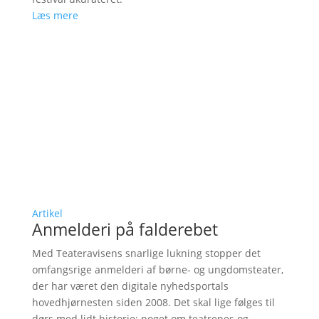
Læs mere
Artikel
Anmelderi på falderebet
Med Teateravisens snarlige lukning stopper det
omfangsrige anmelderi af børne- og ungdomsteater,
der har været den digitale nyhedsportals
hovedhjørnesten siden 2008. Det skal lige følges til
dørs med lidt historie; noget om teatrenes og