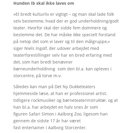
Hunden Ib skal ikke laves om
»Et bredt kulturliv er vigtigt – og man skal lade folk
selv bestemme, hvad der er god underholdning/godt
teater. Hvorfor skal der sidde fem dommere og
bestemme det. De har måske ikke specielt forstand
på netop det som vi laver og til den målgruppe‚«
siger Niels Ingolf, der udover arbejdet med
teaterforestillinger selv har en bred erfaring med
det, som han bredt benævner
børneunderholdning som den bl.a. kan opleves i
storcentre, på torve m.v.
Således kan man på Det Ny Dukketeaters
hjemmeside læse, at han er professionel artist,
tidligere rockmusiker og børneteaterinstruktør, og at
han bl.a. har arbejdet en halv snes år som
figuren Safari Simon i Aalborg Zoo, ligesom han
gennem de sidste 17 år har været
fast entertainer i Aalborg Storcenter.