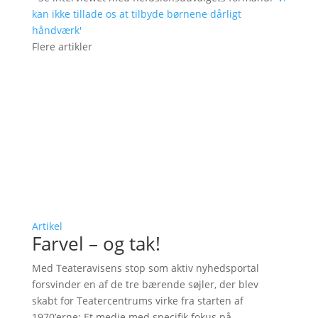
kan ikke tillade os at tilbyde børnene dårligt
håndværk'
Flere artikler
Artikel
Farvel – og tak!
Med Teateravisens stop som aktiv nyhedsportal
forsvinder en af de tre bærende søjler, der blev
skabt for Teatercentrums virke fra starten af
1970’erne: Et medie med specifik fokus på