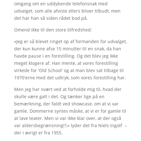
omgang om en uddybende telefonsnak med
udvalget, som alle afviste ellers bliver tilbudt, men
det har han så siden rådet bod på.
Omend ikke til den store tilfredshed:
»Jeg er så blevet ringet op af formanden for udvalget,
der kun kunne afse 15 minutter til en snak, da han
havde pause i en forestilling. Og det blev jeg ikke
meget klogere af. Han mente, at vores forestilling
virkede for 'Old School' og at man blev sat tilbage til
1970'erne med det udtryk, som vores forestilling har.
Men jeg har svært ved at forholde mig til, hvad der
skulle være galt i det. Og tænker lige på en
bemærkning, der faldt ved showcase, om at vi var
gamle. Dommerne syntes måske, at vi er for gamle til
at lave teater. Men vi var ikke klar over, at der også
var aldersbegrænsning!?,« lyder det fra Niels Ingolf –
der i øvrigt er fra 1955.