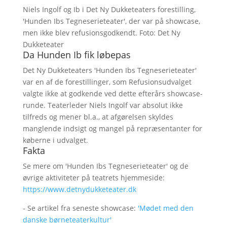
Niels Ingolf og Ib i Det Ny Dukketeaters forestilling,
'Hunden Ibs Tegneserieteater', der var på showcase,
men ikke blev refusionsgodkendt. Foto: Det Ny
Dukketeater
Da Hunden Ib fik løbepas
Det Ny Dukketeaters 'Hunden Ibs Tegneserieteater'
var en af de forestillinger, som Refusionsudvalget
valgte ikke at godkende ved dette efterårs showcase-
runde. Teaterleder Niels Ingolf var absolut ikke
tilfreds og mener bl.a., at afgørelsen skyldes
manglende indsigt og mangel på repræsentanter for
køberne i udvalget.
Fakta
Se mere om 'Hunden Ibs Tegneserieteater' og de
øvrige aktiviteter på teatrets hjemmeside:
https://www.detnydukketeater.dk
- Se artikel fra seneste showcase:
'Mødet med den
danske børneteaterkultur'