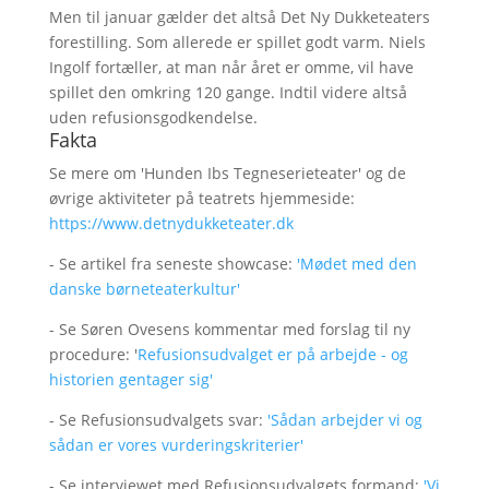
Men til januar gælder det altså Det Ny Dukketeaters
forestilling. Som allerede er spillet godt varm. Niels
Ingolf fortæller, at man når året er omme, vil have
spillet den omkring 120 gange. Indtil videre altså
uden refusionsgodkendelse.
Fakta
Se mere om 'Hunden Ibs Tegneserieteater' og de
øvrige aktiviteter på teatrets hjemmeside:
https://www.detnydukketeater.dk
- Se artikel fra seneste showcase:
'Mødet med den
danske børneteaterkultur'
- Se Søren Ovesens kommentar med forslag til ny
procedure: '
Refusionsudvalget er på arbejde - og
historien gentager sig'
- Se Refusionsudvalgets svar:
'Sådan arbejder vi og
sådan er vores vurderingskriterier'
- Se interviewet med Refusionsudvalgets formand:
'Vi