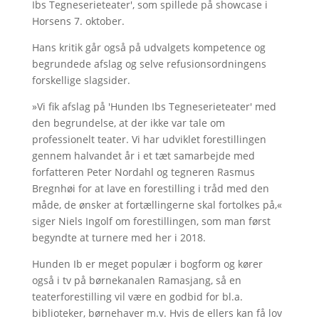
Ibs Tegneserieteater', som spillede på showcase i
Horsens 7. oktober.
Hans kritik går også på udvalgets kompetence og
begrundede afslag og selve refusionsordningens
forskellige slagsider.
»Vi fik afslag på 'Hunden Ibs Tegneserieteater' med
den begrundelse, at der ikke var tale om
professionelt teater. Vi har udviklet forestillingen
gennem halvandet år i et tæt samarbejde med
forfatteren Peter Nordahl og tegneren Rasmus
Bregnhøi for at lave en forestilling i tråd med den
måde, de ønsker at fortællingerne skal fortolkes på,«
siger Niels Ingolf om forestillingen, som man først
begyndte at turnere med her i 2018.
Hunden Ib er meget populær i bogform og kører
også i tv på børnekanalen Ramasjang, så en
teaterforestilling vil være en godbid for bl.a.
biblioteker, børnehaver m.v. Hvis de ellers kan få lov