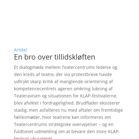
Artikel
En bro over tillidskløften
Et dialogmøde mellem Teatercentrums ledelse og
den kreds af teatre, der via protestbreve havde
udtrykt skarp kritik af manglende orientering af
kompetencecentrets ageren omkring lukning af
Teateravisen og situationen for KLAP-festivalerne,
blev afviklet i fordragelighed. Brudflader eksisterer
stadig, men asfalteres nu med aftaler om fremtidige
fællesmøder, hvor teatrene kan informeres om
Teatercentrums strategiske overvejelser – og en
fuldtonet udmelding om at bevare den store KLAP-
festival ukurateret.