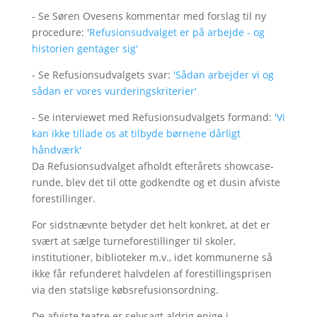
- Se Søren Ovesens kommentar med forslag til ny
procedure: '
Refusionsudvalget er på arbejde - og
historien gentager sig'
- Se Refusionsudvalgets svar:
'Sådan arbejder vi og
sådan er vores vurderingskriterier'
- Se interviewet med Refusionsudvalgets formand:
'Vi
kan ikke tillade os at tilbyde børnene dårligt
håndværk'
Da Refusionsudvalget afholdt efterårets showcase-
runde, blev det til otte godkendte og et dusin afviste
forestillinger.
For sidstnævnte betyder det helt konkret, at det er
svært at sælge turneforestillinger til skoler,
institutioner, biblioteker m.v., idet kommunerne så
ikke får refunderet halvdelen af forestillingsprisen
via den statslige købsrefusionsordning.
De afviste teatre er selvsagt aldrig enige i