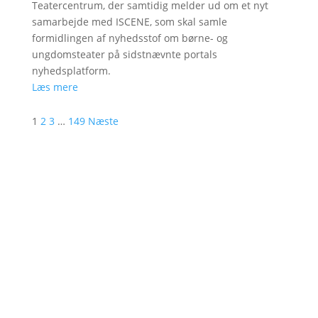
Teatercentrum, der samtidig melder ud om et nyt
samarbejde med ISCENE, som skal samle
formidlingen af nyhedsstof om børne- og
ungdomsteater på sidstnævnte portals
nyhedsplatform.
Læs mere
1
2
3
…
149
Næste