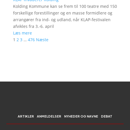
Kolding Kommune kan se frem til 100 teatre med 150
forskellige forestillinger og en masse formidlere og
arrangører fra ind- og udland, når KLAP-festivalen
afvikles fra 3.-6. april
Læs mere
1
2
3
…
476
Næste
ARTIKLER
ANMELDELSER
NYHEDER OG NAVNE
DEBAT