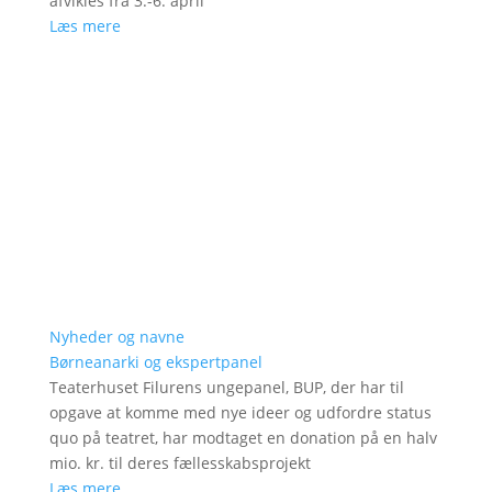
afvikles fra 3.-6. april
Læs mere
Nyheder og navne
Børneanarki og ekspertpanel
Teaterhuset Filurens ungepanel, BUP, der har til
opgave at komme med nye ideer og udfordre status
quo på teatret, har modtaget en donation på en halv
mio. kr. til deres fællesskabsprojekt
Læs mere