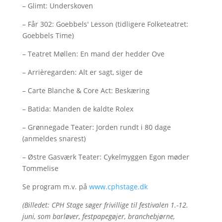
– Glimt: Underskoven
– Får 302: Goebbels' Lesson (tidligere Folketeatret:
Goebbels Time)
– Teatret Møllen: En mand der hedder Ove
– Arrièregarden: Alt er sagt, siger de
– Carte Blanche & Core Act: Beskæring
– Batida: Manden de kaldte Rolex
– Grønnegade Teater: Jorden rundt i 80 dage
(anmeldes snarest)
– Østre Gasværk Teater: Cykelmyggen Egon møder
Tommelise
Se program m.v. på
www.cphstage.dk
(Billedet: CPH Stage søger frivillige til festivalen 1.-12.
juni, som barløver, festpapegøjer, branchebjørne,