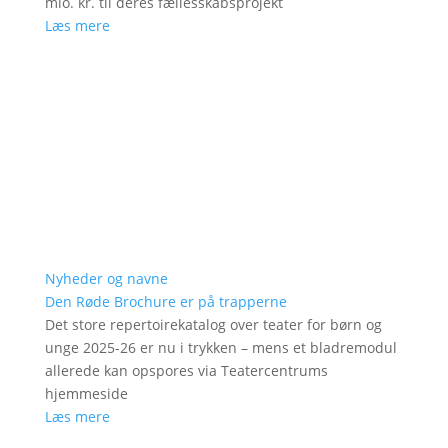
mio. kr. til deres fællesskabsprojekt
Læs mere
Nyheder og navne
Den Røde Brochure er på trapperne
Det store repertoirekatalog over teater for børn og
unge 2025-26 er nu i trykken – mens et bladremodul
allerede kan opspores via Teatercentrums
hjemmeside
Læs mere