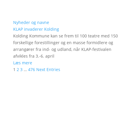
Nyheder og navne
KLAP invaderer Kolding
Kolding Kommune kan se frem til 100 teatre med 150
forskellige forestillinger og en masse formidlere og
arrangører fra ind- og udland, når KLAP-festivalen
afvikles fra 3.-6. april
Læs mere
1
2
3
…
476
Next Entries