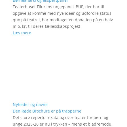
Børneanarki og ekspertpanel
Teaterhuset Filurens ungepanel, BUP, der har til
opgave at komme med nye ideer og udfordre status
quo på teatret, har modtaget en donation på en halv
mio. kr. til deres fællesskabsprojekt
Læs mere
Nyheder og navne
Den Røde Brochure er på trapperne
Det store repertoirekatalog over teater for børn og
unge 2025-26 er nu i trykken – mens et bladremodul