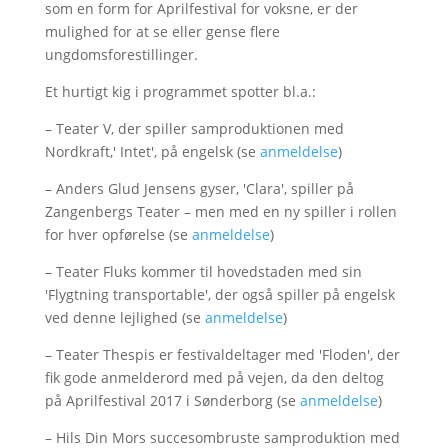
som en form for Aprilfestival for voksne, er der
mulighed for at se eller gense flere
ungdomsforestillinger.
Et hurtigt kig i programmet spotter bl.a.:
– Teater V, der spiller samproduktionen med
Nordkraft,' Intet', på engelsk (se
anmeldelse
)
– Anders Glud Jensens gyser, 'Clara', spiller på
Zangenbergs Teater – men med en ny spiller i rollen
for hver opførelse (se
anmeldelse
)
– Teater Fluks kommer til hovedstaden med sin
'Flygtning transportable', der også spiller på engelsk
ved denne lejlighed (se
anmeldelse
)
– Teater Thespis er festivaldeltager med 'Floden', der
fik gode anmelderord med på vejen, da den deltog
på Aprilfestival 2017 i Sønderborg (se
anmeldelse
)
– Hils Din Mors succesombruste samproduktion med