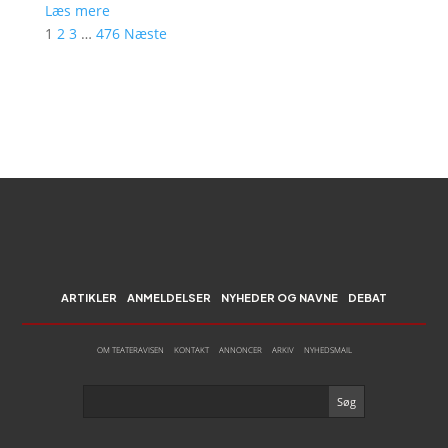
Læs mere
1
2
3
…
476
Næste
ARTIKLER
ANMELDELSER
NYHEDER OG NAVNE
DEBAT
OM TEATERAVISEN
KONTAKT
ANNONCER
ARKIV
NYHEDSMAIL