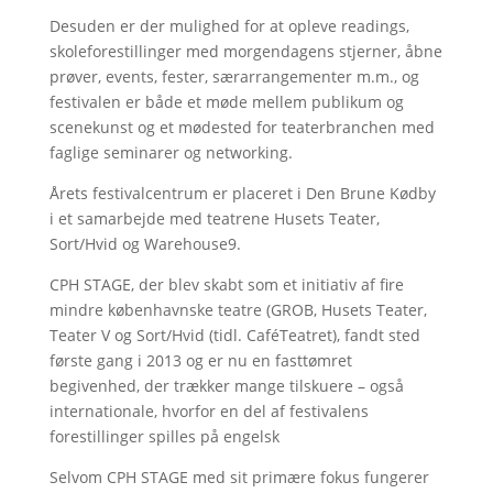
Desuden er der mulighed for at opleve readings,
skoleforestillinger med morgendagens stjerner, åbne
prøver, events, fester, særarrangementer m.m., og
festivalen er både et møde mellem publikum og
scenekunst og et mødested for teaterbranchen med
faglige seminarer og networking.
Årets festivalcentrum er placeret i Den Brune Kødby
i et samarbejde med teatrene Husets Teater,
Sort/Hvid og Warehouse9.
CPH STAGE, der blev skabt som et initiativ af fire
mindre københavnske teatre (GROB, Husets Teater,
Teater V og Sort/Hvid (tidl. CaféTeatret), fandt sted
første gang i 2013 og er nu en fasttømret
begivenhed, der trækker mange tilskuere – også
internationale, hvorfor en del af festivalens
forestillinger spilles på engelsk
Selvom CPH STAGE med sit primære fokus fungerer