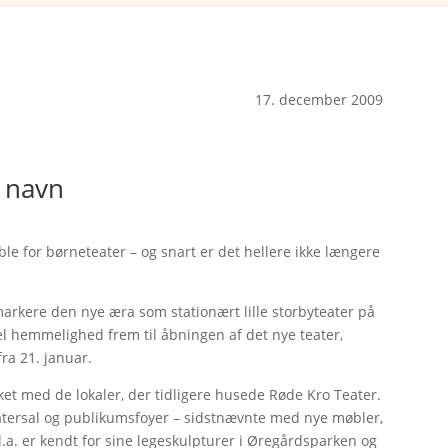
17. december 2009
t navn
e for børneteater – og snart er det hellere ikke længere
 markere den nye æra som stationært lille storbyteater på
iel hemmelighed frem til åbningen af det nye teater,
ra 21. januar.
 sket med de lokaler, der tidligere husede Røde Kro Teater.
 teatersal og publikumsfoyer – sidstnævnte med nye møbler,
.a. er kendt for sine legeskulpturer i Øregårdsparken og