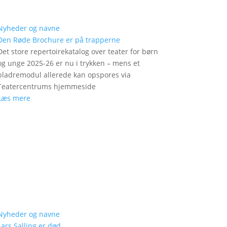
Nyheder og navne
Den Røde Brochure er på trapperne
Det store repertoirekatalog over teater for børn
og unge 2025-26 er nu i trykken – mens et
bladremodul allerede kan opspores via
Teatercentrums hjemmeside
Læs mere
Nyheder og navne
Lars Salling er død