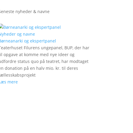
Seneste nyheder & navne
Nyheder og navne
Børneanarki og ekspertpanel
Teaterhuset Filurens ungepanel, BUP, der har
til opgave at komme med nye ideer og
udfordre status quo på teatret, har modtaget
en donation på en halv mio. kr. til deres
fællesskabsprojekt
Læs mere