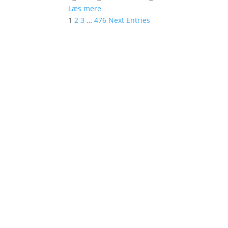
Læs mere
1
2
3
…
476
Next Entries