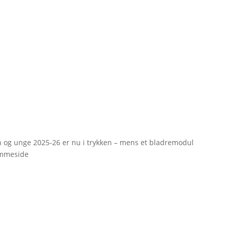
rn og unge 2025-26 er nu i trykken – mens et bladremodul
emmeside