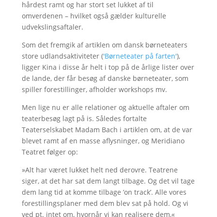
hårdest ramt og har stort set lukket af til
omverdenen – hvilket også gælder kulturelle
udvekslingsaftaler.
Som det fremgik af artiklen om dansk børneteaters
store udlandsaktiviteter (
'Børneteater på farten'
),
ligger Kina i disse år helt i top på de årlige lister over
de lande, der får besøg af danske børneteater, som
spiller forestillinger, afholder workshops mv.
Men lige nu er alle relationer og aktuelle aftaler om
teaterbesøg lagt på is. Således fortalte
Teaterselskabet Madam Bach i artiklen om, at de var
blevet ramt af en masse aflysninger, og Meridiano
Teatret følger op:
»Alt har været lukket helt ned derovre. Teatrene
siger, at det har sat dem langt tilbage. Og det vil tage
dem lang tid at komme tilbage ’on track’. Alle vores
forestillingsplaner med dem blev sat på hold. Og vi
ved pt. intet om, hvornår vi kan realisere dem,«