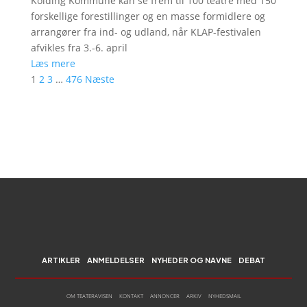
Kolding Kommune kan se frem til 100 teatre med 150
forskellige forestillinger og en masse formidlere og
arrangører fra ind- og udland, når KLAP-festivalen
afvikles fra 3.-6. april
Læs mere
1
2
3
…
476
Næste
ARTIKLER
ANMELDELSER
NYHEDER OG NAVNE
DEBAT
OM TEATERAVISEN
KONTAKT
ANNONCER
ARKIV
NYHEDSMAIL