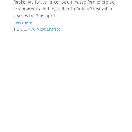
forskellige forestillinger og en masse formidlere og
arrangører fra ind- og udland, når KLAP-festivalen
afvikles fra 3.-6. april
Læs mere
1
2
3
…
476
Next Entries