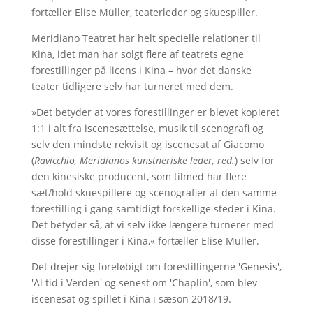
fortæller Elise Müller, teaterleder og skuespiller.
Meridiano Teatret har helt specielle relationer til
Kina, idet man har solgt flere af teatrets egne
forestillinger på licens i Kina – hvor det danske
teater tidligere selv har turneret med dem.
»Det betyder at vores forestillinger er blevet kopieret
1:1 i alt fra iscenesættelse, musik til scenografi og
selv den mindste rekvisit og iscenesat af Giacomo
(
Ravicchio, Meridianos kunstneriske leder, red.
) selv for
den kinesiske producent, som tilmed har flere
sæt/hold skuespillere og scenografier af den samme
forestilling i gang samtidigt forskellige steder i Kina.
Det betyder så, at vi selv ikke længere turnerer med
disse forestillinger i Kina,« fortæller Elise Müller.
Det drejer sig foreløbigt om forestillingerne 'Genesis',
'Al tid i Verden' og senest om 'Chaplin', som blev
iscenesat og spillet i Kina i sæson 2018/19.