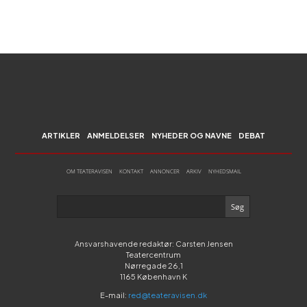
ARTIKLER
ANMELDELSER
NYHEDER OG NAVNE
DEBAT
OM TEATERAVISEN
KONTAKT
ANNONCER
ARKIV
NYHEDSMAIL
Ansvarshavende redaktør: Carsten Jensen
Teatercentrum
Nørregade 26,1
1165 København K
E-mail:
red@teateravisen.dk