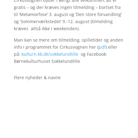
Cirkusvognen byder i øvrigt alle velkommen, alt er
gratis – og der kræves ingen tilmelding – bortset fra
til ’Metamorfose’ 3. august og ’Den store forvandling’
og ’Sommerværkstedet’ 9.-12. august (tilmelding
kræves altså ikke i weekenden).
Man kan se mere om tilmelding, spilletider og anden
info i programmet for Cirkusvognen her (
pdf
) eller
på:
kulturn.kk.dk/sokkelundlille
og Facebook:
Børnekulturhuset Sokkelundlille
Flere nyheder & navne