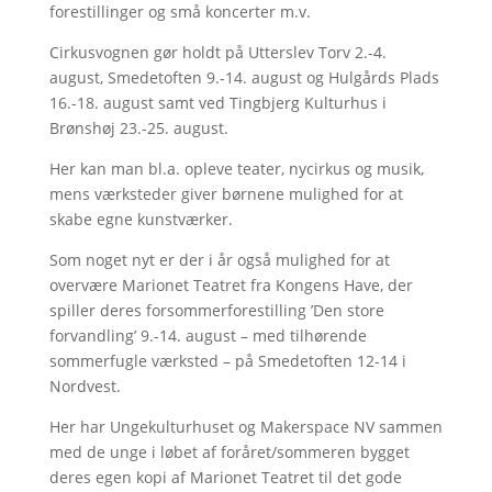
forestillinger og små koncerter m.v.
Cirkusvognen gør holdt på Utterslev Torv 2.-4.
august, Smedetoften 9.-14. august og Hulgårds Plads
16.-18. august samt ved Tingbjerg Kulturhus i
Brønshøj 23.-25. august.
Her kan man bl.a. opleve teater, nycirkus og musik,
mens værksteder giver børnene mulighed for at
skabe egne kunstværker.
Som noget nyt er der i år også mulighed for at
overvære Marionet Teatret fra Kongens Have, der
spiller deres forsommerforestilling ’Den store
forvandling’ 9.-14. august – med tilhørende
sommerfugle værksted – på Smedetoften 12-14 i
Nordvest.
Her har Ungekulturhuset og Makerspace NV sammen
med de unge i løbet af foråret/sommeren bygget
deres egen kopi af Marionet Teatret til det gode