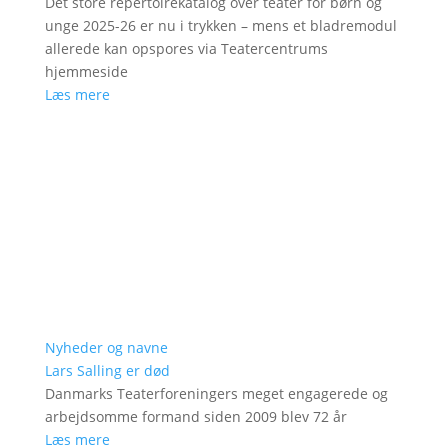
Det store repertoirekatalog over teater for børn og
unge 2025-26 er nu i trykken – mens et bladremodul
allerede kan opspores via Teatercentrums
hjemmeside
Læs mere
Nyheder og navne
Lars Salling er død
Danmarks Teaterforeningers meget engagerede og
arbejdsomme formand siden 2009 blev 72 år
Læs mere