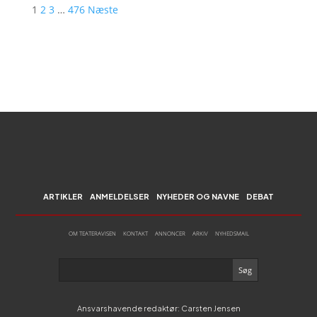
1
2
3
…
476
Næste
ARTIKLER
ANMELDELSER
NYHEDER OG NAVNE
DEBAT
OM TEATERAVISEN
KONTAKT
ANNONCER
ARKIV
NYHEDSMAIL
Ansvarshavende redaktør: Carsten Jensen