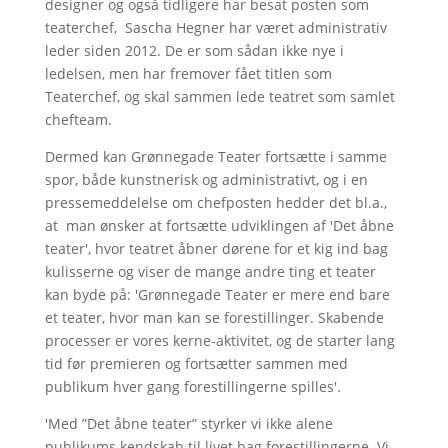
designer og også tidligere har besat posten som
teaterchef, Sascha Hegner har været administrativ
leder siden 2012. De er som sådan ikke nye i
ledelsen, men har fremover fået titlen som
Teaterchef, og skal sammen lede teatret som samlet
chefteam.
Dermed kan Grønnegade Teater fortsætte i samme
spor, både kunstnerisk og administrativt, og i en
pressemeddelelse om chefposten hedder det bl.a.,
at man ønsker at fortsætte udviklingen af 'Det åbne
teater', hvor teatret åbner dørene for et kig ind bag
kulisserne og viser de mange andre ting et teater
kan byde på: 'Grønnegade Teater er mere end bare
et teater, hvor man kan se forestillinger. Skabende
processer er vores kerne-aktivitet, og de starter lang
tid før premieren og fortsætter sammen med
publikum hver gang forestillingerne spilles'.
'Med ”Det åbne teater” styrker vi ikke alene
publikums kendskab til livet bag forestillingerne. Vi