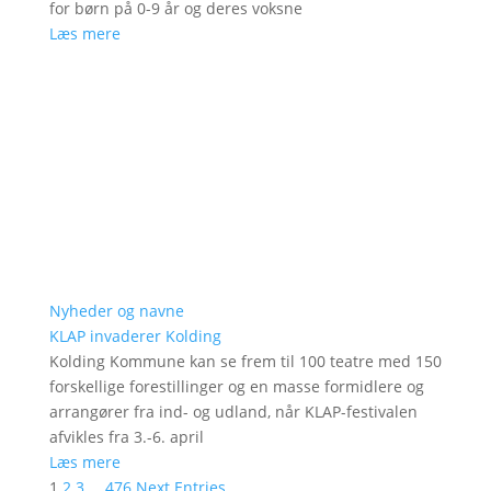
for børn på 0-9 år og deres voksne
Læs mere
Nyheder og navne
KLAP invaderer Kolding
Kolding Kommune kan se frem til 100 teatre med 150
forskellige forestillinger og en masse formidlere og
arrangører fra ind- og udland, når KLAP-festivalen
afvikles fra 3.-6. april
Læs mere
1
2
3
…
476
Next Entries